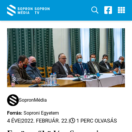
SopronMédia
Forrás:
Soproni Egyetem
4 ÉVE
|
2022. FEBRUÁR. 22.
|
1 PERC OLVASÁS