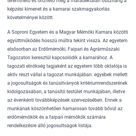
teremthető és őrizhető meg a maradéktalan összhang a
képzési kimenet és a kamarai szakmagyakorlás
követelményei között.
A Soproni Egyetem és a Magyar Mérnöki Kamara közötti
együttműködés hosszú múltra tekint vissza. Az egyetem
elsősorban az Erdőmérnöki, Faipari és Agrárműszaki
Tagozaton keresztül kapcsolódik a kamarához. A
tagozati elnökség tagjaként az egyetem több oktatója is
aktív részt vállal a tagozat munkájában: egyebek mellett
a jogosultságok és tanúsítványok kritériumrendszerének
kidolgozásában, a tanúsító testület munkájában, illetve
az évenkénti továbbképzések szervezésében. Ennek a
munkának köszönhetően hamarosan tovább bővül az
erdőmérnökök és a faipari mérnökök számára
rendelkezésre álló jogosultságok listája.