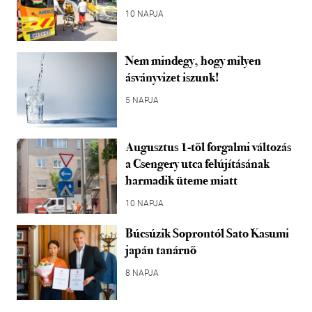
10 NAPJA
Nem mindegy, hogy milyen
ásványvizet iszunk!
5 NAPJA
Augusztus 1-től forgalmi változás
a Csengery utca felújításának
harmadik üteme miatt
10 NAPJA
Búcsúzik Soprontól Sato Kasumi
japán tanárnő
8 NAPJA