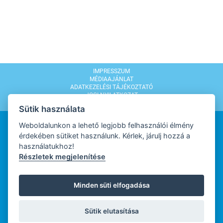
IMPRESSZUM
MÉDIAAJÁNLAT
ADATKEZELÉSI TÁJÉKOZTATÓ
JOGI NYILATKOZAT
MODERÁLÁSI SZABÁLYZAT
Sütik használata
Weboldalunkon a lehető legjobb felhasználói élmény
érdekében sütiket használunk. Kérlek, járulj hozzá a
használatukhoz!
Részletek megjelenítése
WEBDESIGN
Minden süti elfogadása
WEBFEJLESZTŐ
Sütik elutasítása