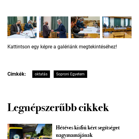
Kattintson egy képre a galériánk megtekintéséhez!
Címkék:
oktatás
Soproni Egyetem
Legnépszerűbb cikkek
Hétéves kisfiú kért segítséget
nagymamájának