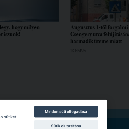
egy, hogy milyen
Augusztus 1-től forgalmi 
t iszunk!
Csengery utca felújításán
harmadik üteme miatt
10 NAPJA
Minden süti elfogadása
TKOZAT
|
MODERÁLÁSI SZABÁLYZAT
n sütiket
Sütik elutasítása