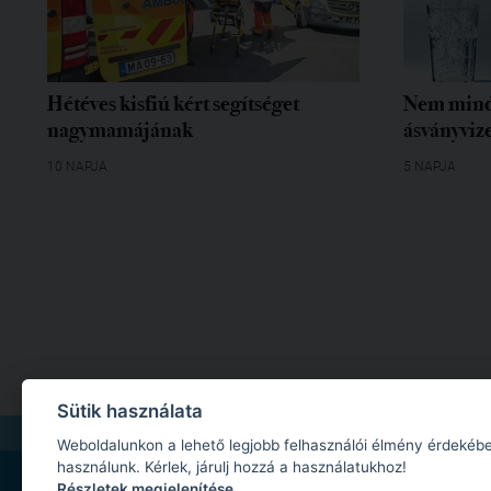
Hétéves kisfiú kért segítséget
Nem mind
nagymamájának
ásványvize
10 NAPJA
5 NAPJA
Sütik használata
IMPRESSZUM
|
MÉDIAAJÁNLAT
|
ADATKEZELÉSI TÁJÉKOZTATÓ
|
JOGI NYILA
Weboldalunkon a lehető legjobb felhasználói élmény érdekébe
használunk. Kérlek, járulj hozzá a használatukhoz!
Részletek megjelenítése