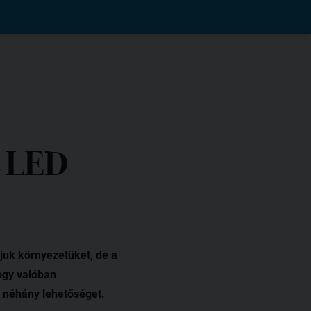
s LED
juk környezetüket, de a
ogy valóban
 néhány lehetőséget.