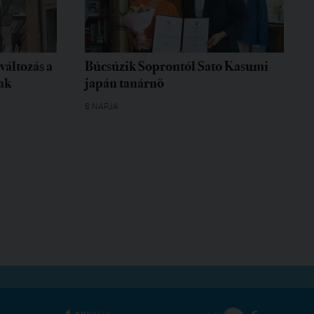
változás a
Búcsúzik Soprontól Sato Kasumi
ak
japán tanárnő
8 NAPJA