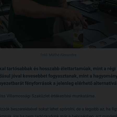
fotó: Máthé Alexandra
kal tartósabbak és hosszabb élettartamúak, mint a régi
dásul jóval kevesebbet fogyasztanak, mint a hagyomán
yezetbarát fényforrások a jelenleg elérhető alternatívá
iss Villamossági Szaküzlet értékesítési munkatársa.
zzók beszerelésével sokat lehet spórolni, de a legjobb az, ha fig
lámpák, így ha nem tartózkodunk már a helyiségben, azt minden