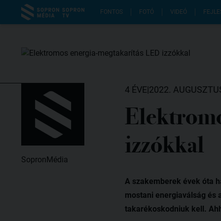
FONTOS
FOTÓ
VIDEÓ
FEJLE
4 ÉVE
|
2022. AUGUSZTUS
Elektromo
izzókkal
SopronMédia
A szakemberek évek óta ha
mostani energiaválság és 
takarékoskodniuk kell. Ah