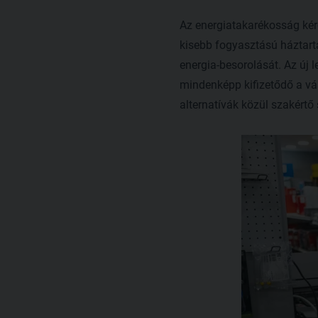
Az energiatakarékosság kér
kisebb fogyasztású háztartá
energia-besorolását. Az új l
mindenképp kifizetődő a vás
alternatívák közül szakért