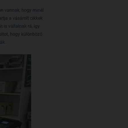
on vannak, hogy minél
rtja a vásárolt cikkek
 is vállalnak rá, így
oltot, hogy különböző
szák.