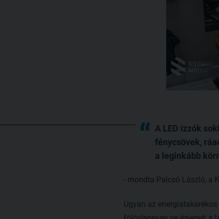
A LED izzók sok
fénycsövek, ráa
a leginkább körn
- mondta Palcsó László, a K
Ugyan az energiatakarékos i
fölöslegesen ne égjenek a 