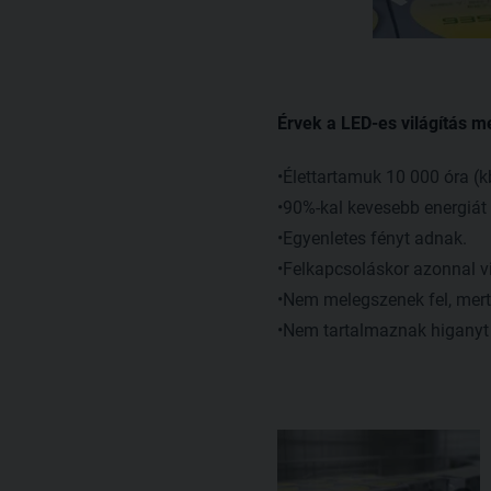
Érvek a LED-es világítás me
•Élettartamuk 10 000 óra (kb
•90%-kal kevesebb energiát
•Egyenletes fényt adnak.
•Felkapcsoláskor azonnal vi
•Nem melegszenek fel, mert a
•Nem tartalmaznak higanyt