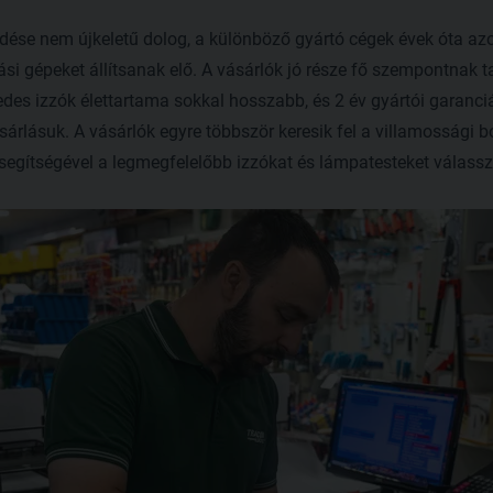
dése nem újkeletű dolog, a különböző gyártó cégek évek óta az
si gépeket állítsanak elő. A vásárlók jó része fő szempontnak ta
edes izzók élettartama sokkal hosszabb, és 2 év gyártói garanciát
árlásuk. A vásárlók egyre többször keresik fel a villamossági b
ő segítségével a legmegfelelőbb izzókat és lámpatesteket válas