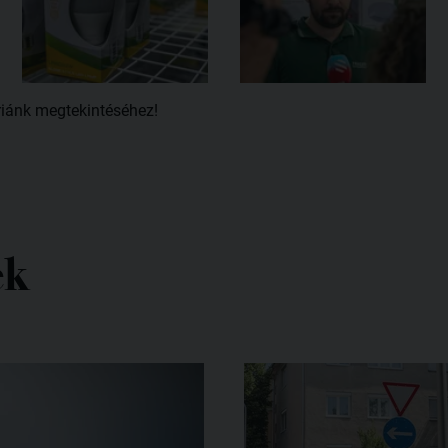
riánk megtekintéséhez!
ek