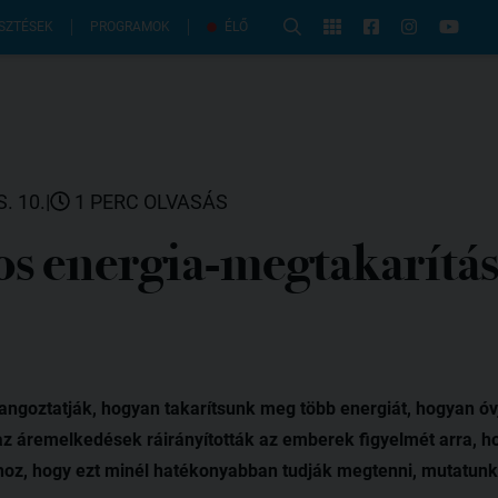
PROGRAMOK
SZTÉSEK
ÉLŐ
. 10.
|
1 PERC OLVASÁS
s energia-megtakarítá
ngoztatják, hogyan takarítsunk meg több energiát, hogyan óv
az áremelkedések ráirányították az emberek figyelmét arra, h
hoz, hogy ezt minél hatékonyabban tudják megtenni, mutatunk