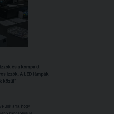
 izzók és a kompakt
yos izzók. A LED lámpák
k közül
yelünk arra, hogy
képp kapcsoljuk le.