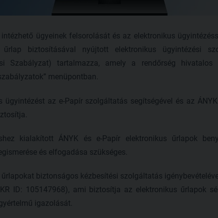
 intézhető ügyeinek felsorolását és az elektronikus ügyintézés
űrlap biztosításával nyújtott elektronikus ügyintézési sz
ási Szabályzat) tartalmazza, amely a rendőrség hivatalos 
 szabályzatok” menüpontban.
s ügyintézést az e-Papír szolgáltatás segítségével és az ÁNY
ztosítja.
shez kialakított ÁNYK és e-Papír elektronikus űrlapok ben
egismerése és elfogadása szükséges.
 űrlapokat biztonságos kézbesítési szolgáltatás igénybevételéve
 KR ID: 105147968), ami biztosítja az elektronikus űrlapok s
gyértelmű igazolását.