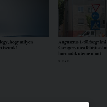
egy, hogy milyen
Augusztus 1-től forgalmi 
t iszunk!
Csengery utca felújításán
harmadik üteme miatt
9 NAPJA