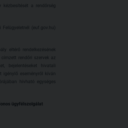
 kézbesítését a rendőrség
 Felügyeletnél (euf.gov.hu)
ály eltérő rendelkezésének
 címzett rendőri szervek az
t, bejelentéseket hivatali
t igénylő eseményről kíván
 órájában hívható egységes
fonos ügyfélszolgálat