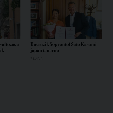
változás a
Búcsúzik Soprontól Sato Kasumi
ak
japán tanárnő
7 NAPJA