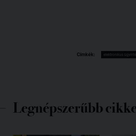
Címkék:
elektronikus ügyint
Legnépszerűbb cikk