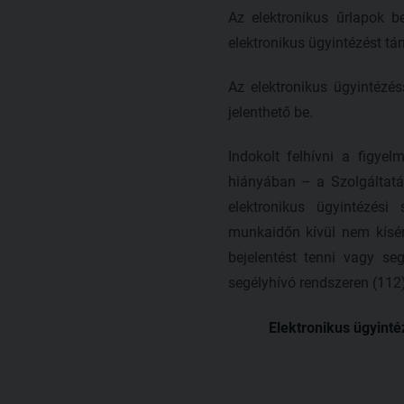
Az elektronikus űrlapok 
elektronikus ügyintézést tá
Az elektronikus ügyintézés
jelenthető be.
Indokolt felhívni a figye
hiányában – a Szolgáltatás
elektronikus ügyintézési 
munkaidőn kívül nem kísér
bejelentést tenni vagy se
segélyhívó rendszeren (112
Elektronikus ügyinté