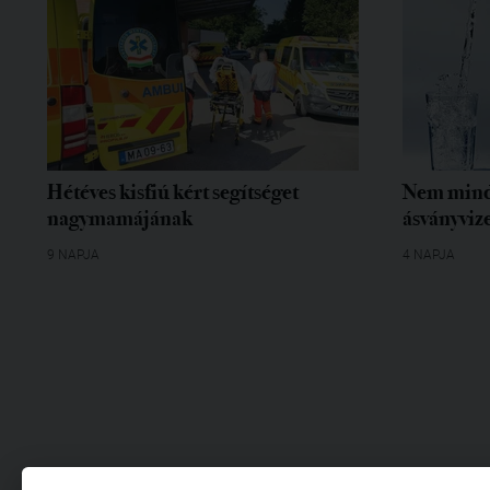
Hétéves kisfiú kért segítséget
Nem mind
nagymamájának
ásványvize
9 NAPJA
4 NAPJA