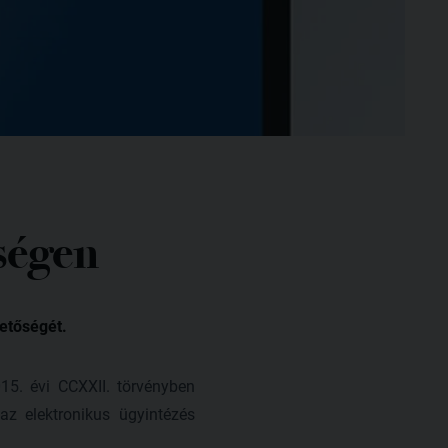
ségen
hetőségét.
015. évi CCXXII. törvényben
az elektronikus ügyintézés