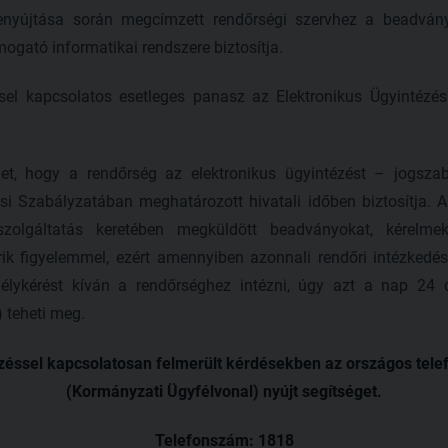
benyújtása során megcímzett rendőrségi szervhez a beadvány
mogató informatikai rendszere biztosítja.
sel kapcsolatos esetleges panasz az Elektronikus Ügyintézési
lmet, hogy a rendőrség az elektronikus ügyintézést – jogszab
i Szabályzatában meghatározott hivatali időben biztosítja. A
szolgáltatás keretében megküldött beadványokat, kérelmeke
ik figyelemmel, ezért amennyiben azonnali rendőri intézkedés
gélykérést kíván a rendőrséghez intézni, úgy azt a nap 24
) teheti meg.
zéssel kapcsolatosan felmerült kérdésekben az országos tele
(Kormányzati Ügyfélvonal) nyújt segítséget.
Telefonszám: 1818