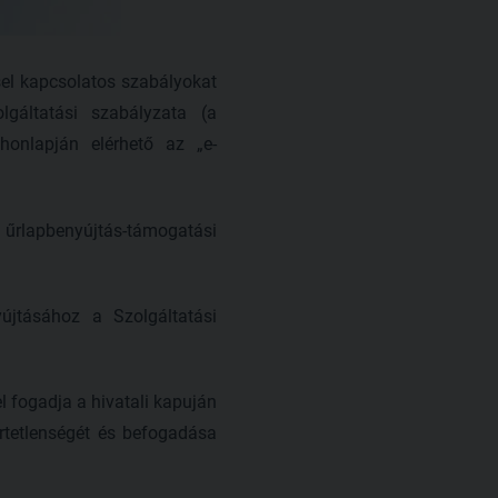
sel kapcsolatos szabályokat
olgáltatási szabályzata (a
honlapján elérhető az „e-
K űrlapbenyújtás-támogatási
yújtásához a Szolgáltatási
l fogadja a hivatali kapuján
értetlenségét és befogadása