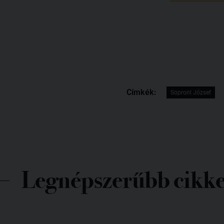
Címkék:
Soproni József
Legnépszerűbb cikk