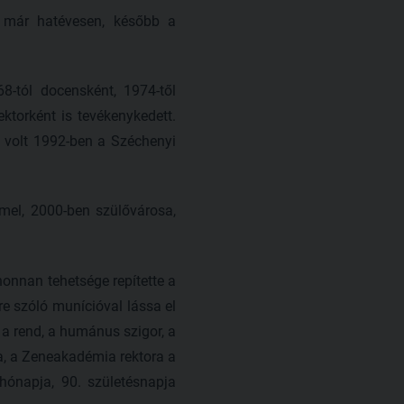
i már hatévesen, később a
-tól docensként, 1974-től
ektorként is tevékenykedett.
 volt 1992-ben a Széchenyi
mmel, 2000-ben szülővárosa,
honnan tehetsége repítette a
tre szóló munícióval lássa el
 a rend, a humánus szigor, a
ea, a Zeneakadémia rektora a
hónapja, 90. születésnapja