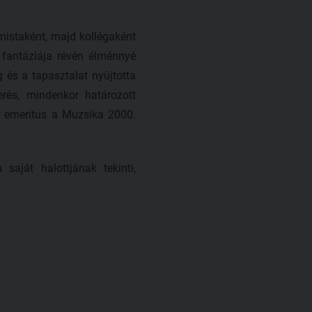
istaként, majd kollégaként
 fantáziája révén élménnyé
g és a tapasztalat nyújtotta
erés, mindenkor határozott
or emeritus a Muzsika 2000.
aját halottjának tekinti,