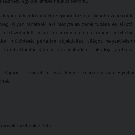
intézmény egykori, emblematikus rektorát.
edagógusi hivatásnak élő Soproni Józsefet később zeneakadém
meg. Olyan tanárnak, aki hiánytalan zenei tudása és alkotói
t a felszabadult légkört tudja megteremteni, aminek a tehetsé
tori működését pártatlan objektivitás, világos helyzetfelism
– írta róla Komlós Katalin, a Zeneakadémia oktatója, profess
 Soproni Józsefet a Liszt Ferenc Zeneművészeti Egyetem s
dnek.
 Kórusok facebook oldala