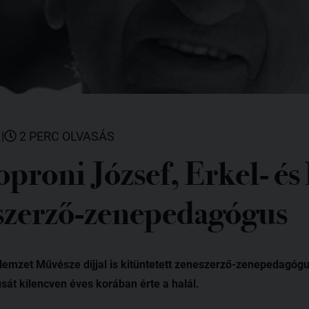
.
|
2 PERC OLVASÁS
proni József, Erkel- és
eszerző-zenepedagógus
 Nemzet Művésze díjjal is kitüntetett zeneszerző-zenepedagóg
át kilencven éves korában érte a halál.