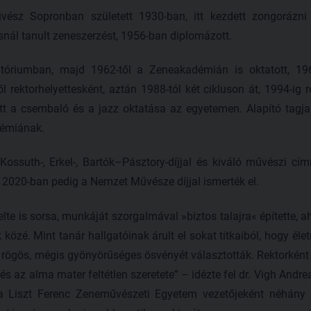
ész Sopronban született 1930-ban, itt kezdett zongorázn
ál tanult zeneszerzést, 1956-ban diplomázott.
tóriumban, majd 1962-től a Zeneakadémián is oktatott, 1968
l rektorhelyettesként, aztán 1988-tól két cikluson át, 1994-ig r
tt a csembaló és a jazz oktatása az egyetemen. Alapító tagja
démiának.
ssuth-, Erkel-, Bartók–Pásztory-díjjal és kiváló művészi cí
 2020-ban pedig a Nemzet Művésze díjjal ismerték el.
lte is sorsa, munkáját szorgalmával »biztos talajra« építette, a
közé. Mint tanár hallgatóinak árult el sokat titkaiból, hogy éle
 rögös, mégis gyönyörűséges ösvényét választották. Rektorként
 és az alma mater feltétlen szeretete” – idézte fel dr. Vigh Andr
a Liszt Ferenc Zeneművészeti Egyetem vezetőjeként néhány 