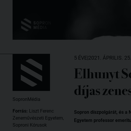
5 ÉVE
|
2021. ÁPRILIS. 25
Elhunyt So
díjas zen
SopronMédia
Forrás:
Liszt Ferenc
Sopron díszpolgárát, és a
Zeneművészeti Egyetem,
Egyetem professor emeritus
Soproni Kórusok