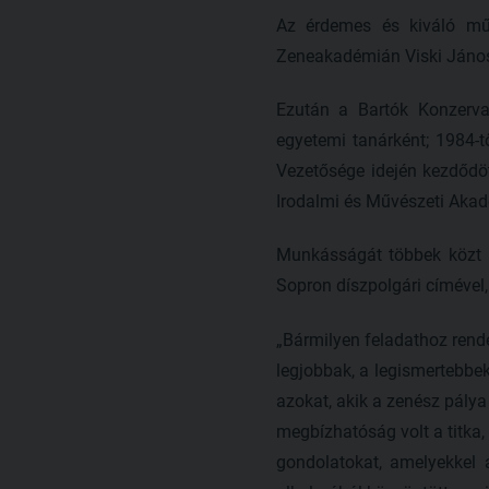
Az érdemes és kiváló műv
Zeneakadémián Viski Jánosn
Ezután a Bartók Konzerva
egyetemi tanárként; 1984-tő
Vezetősége idején kezdődö
Irodalmi és Művészeti Aka
Munkásságát többek közt Ko
Sopron díszpolgári címével,
„Bármilyen feladathoz rende
legjobbak, a legismertebbek 
azokat, akik a zenész pálya
megbízhatóság volt a titka,
gondolatokat, amelyekkel 