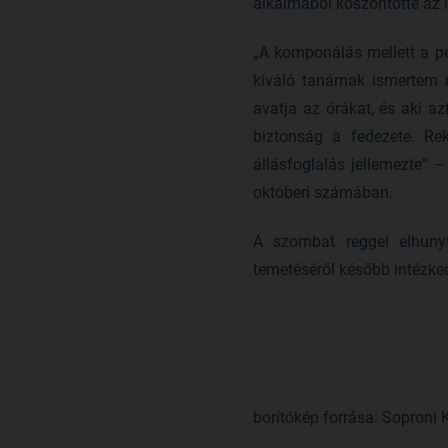
alkalmából köszöntötte az 
„A komponálás mellett a p
kiváló tanárnak ismertem 
avatja az órákat, és aki az
biztonság a fedezete. Rek
állásfoglalás jellemezte” 
októberi számában.
A szombat reggel elhunyt
temetéséről később intézke
borítókép forrása: Soproni