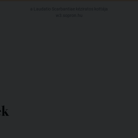
a Laudatio Scarbantiae kéziratos kottája
w3.sopron.hu
ek