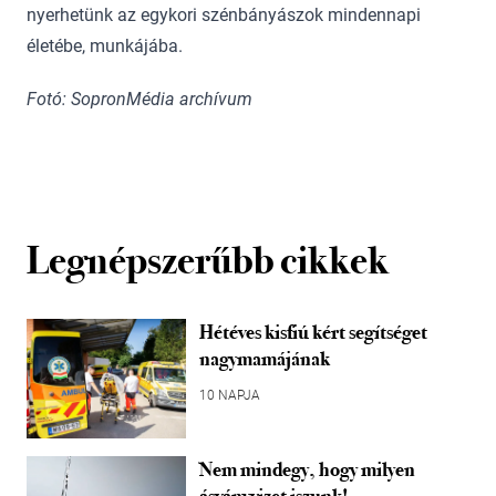
nyerhetünk az egykori szénbányászok mindennapi
életébe, munkájába.
Fotó: SopronMédia archívum
Legnépszerűbb cikkek
Hétéves kisfiú kért segítséget
nagymamájának
10 NAPJA
Nem mindegy, hogy milyen