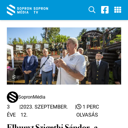
SopronMédia
3
|
2023. SZEPTEMBER.
|
1 PERC
ÉVE
12.
OLVASÁS
Elhunyt Szigethi Sándor, a