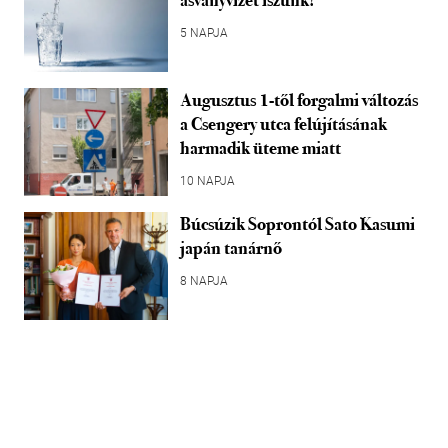
ásványvizet iszunk!
5 NAPJA
Augusztus 1-től forgalmi változás
a Csengery utca felújításának
harmadik üteme miatt
10 NAPJA
Búcsúzik Soprontól Sato Kasumi
japán tanárnő
8 NAPJA