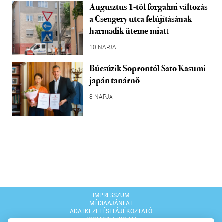
Augusztus 1-től forgalmi változás
a Csengery utca felújításának
harmadik üteme miatt
10 NAPJA
Búcsúzik Soprontól Sato Kasumi
japán tanárnő
8 NAPJA
IMPRESSZUM
MÉDIAAJÁNLAT
ADATKEZELÉSI TÁJÉKOZTATÓ
JOGI NYILATKOZAT