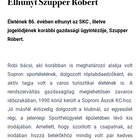
Elhunyt Szupper Róbert
Életének 86. évében elhunyt az SKC , illetve
jogelődjének korábbi gazdasági ügyintézője, Szupper
Róbert.
Robi bácsi, aki korábban is meghatározó alakja volt
Sopron sportéletének, dolgozott röplabdaedzőként, és
aktív tagja volt a város turisztikai életének is. A
rendszerváltás gazdaságilag meglehetősen zavaros
időszakában, 1990 körül került a Soproni Ászok KC-hoz.
Jó másfél évtizedig dolgozott a klubnál, az egyesület
régi, a jelenlegi Sportfelügyelet épületében lévő kis
irodájában. Amellett, hogy szorított a csapatnak, az
irodában hozzá betérőkhöz mindig volt pár kedves