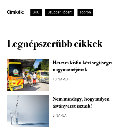
Címkék:
SKC
Szupper Róbert
sopron
Legnépszerűbb cikkek
Hétéves kisfiú kért segítséget
nagymamájának
10 NAPJA
Nem mindegy, hogy milyen
ásványvizet iszunk!
5 NAPJA