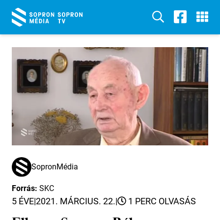
SopronMédia
Forrás:
SKC
5 ÉVE
|
2021. MÁRCIUS. 22.
|
1 PERC OLVASÁS