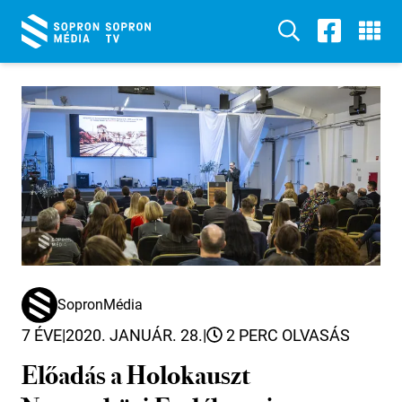
SopronMédia
7 ÉVE
|
2020. JANUÁR. 28.
|
2 PERC OLVASÁS
Előadás a Holokauszt