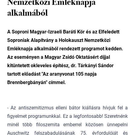
Nemzetközi Emléknapja
alkalmából
A Soproni Magyar-Izraeli Baráti Kör és az Elfeledett
Soproniak Alapítvány a Holokauszt Nemzetközi
Emléknapja alkalmából rendezett programot kedden.
Az eseményen a Magyar Zsidó Oktatásért díjjal
kitüntetett okleveles építész, dr. Tárkányi Sándor
tartott előadást "Az aranyvonat 105 napja
Brennbergbányán" címmel.
- Az antiszemitizmus elleni bátor kiállásra hívjuk fel a
figyelmet programunkkal. Ez a legfontosabb! Szeretnénk
minél több filoszemita emberrel közösen ünnepelni
Auschwitz felszabadulásának 75. évfordulóját és