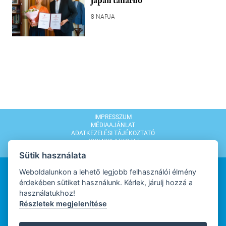
japán tanárnő
8 NAPJA
IMPRESSZUM
MÉDIAAJÁNLAT
ADATKEZELÉSI TÁJÉKOZTATÓ
JOGI NYILATKOZAT
MODERÁLÁSI SZABÁLYZAT
Sütik használata
Weboldalunkon a lehető legjobb felhasználói élmény
érdekében sütiket használunk. Kérlek, járulj hozzá a
használatukhoz!
Részletek megjelenítése
WEBDESIGN