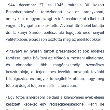
1944. december 27. és 1945. március 30. között
Brennbergbányán tartózkodott az az aranyvonat,
amelyik a magyarországi zsidó családoktól elkobzott
vagyont Nyugatra menekítette. A vonat történetét kutatja
dr. Tárkányi Sándor építész, aki legújabb eredményeit
vetítettképes előadáson osztotta meg az érdeklődőkkel.
A tavalyi év nyarán tartott prezentációját sok érdekes
forrással tudta bővíteni az előadó a mostani alkalomra,
és elmondta: több magánszemély személyes
beszámolója, a terjedelmes levéltári anyagok további
feldolgozása és tárgyak is segítették abban, hogy még
több új dolgot tudjon mesélni a témában.
- Egy fotós ismerősöm például a kilencvenes évek elején
készített képeket egy régiségkereskedőnél Henri de