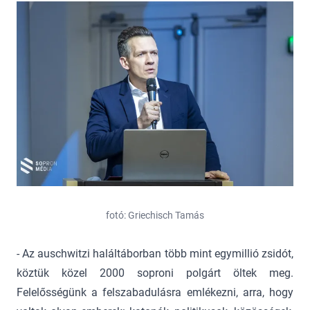
fotó: Griechisch Tamás
- Az auschwitzi haláltáborban több mint egymillió zsidót,
köztük közel 2000 soproni polgárt öltek meg.
Felelősségünk a felszabadulásra emlékezni, arra, hogy