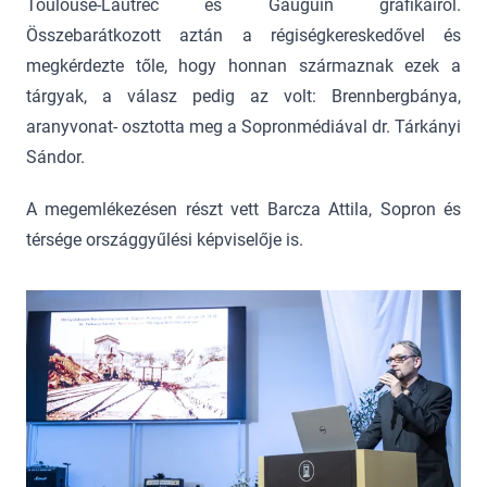
Toulouse-Lautrec és Gauguin grafikáiról.
Összebarátkozott aztán a régiségkereskedővel és
megkérdezte tőle, hogy honnan származnak ezek a
tárgyak, a válasz pedig az volt: Brennbergbánya,
aranyvonat- osztotta meg a Sopronmédiával dr. Tárkányi
Sándor.
A megemlékezésen részt vett Barcza Attila, Sopron és
térsége országgyűlési képviselője is.