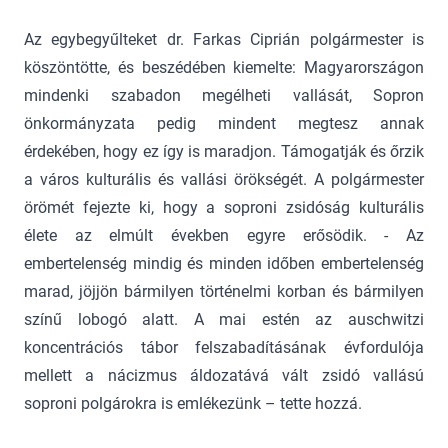
Az egybegyűlteket dr. Farkas Ciprián polgármester is
köszöntötte, és beszédében kiemelte: Magyarországon
mindenki szabadon megélheti vallását, Sopron
önkormányzata pedig mindent megtesz annak
érdekében, hogy ez így is maradjon. Támogatják és őrzik
a város kulturális és vallási örökségét. A polgármester
örömét fejezte ki, hogy a soproni zsidóság kulturális
élete az elmúlt években egyre erősödik. - Az
embertelenség mindig és minden időben embertelenség
marad, jöjjön bármilyen történelmi korban és bármilyen
színű lobogó alatt. A mai estén az auschwitzi
koncentrációs tábor felszabadításának évfordulója
mellett a nácizmus áldozatává vált zsidó vallású
soproni polgárokra is emlékezünk – tette hozzá.