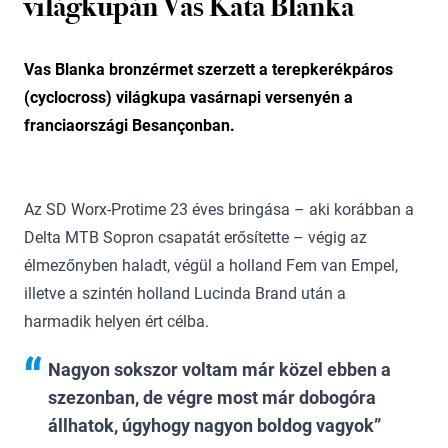
világkupán Vas Kata Blanka
Vas Blanka bronzérmet szerzett a terepkerékpáros
(cyclocross) világkupa vasárnapi versenyén a
franciaországi Besançonban.
Az SD Worx-Protime 23 éves bringása – aki korábban a
Delta MTB Sopron csapatát erősítette – végig az
élmezőnyben haladt, végül a holland Fem van Empel,
illetve a szintén holland Lucinda Brand után a
harmadik helyen ért célba.
Nagyon sokszor voltam már közel ebben a
szezonban, de végre most már dobogóra
állhatok, úgyhogy nagyon boldog vagyok