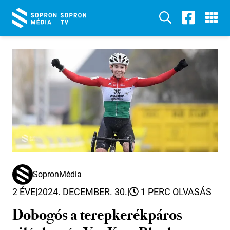
SopronMédia
2 ÉVE
|
2024. DECEMBER. 30.
|
1 PERC OLVASÁS
Dobogós a terepkerékpáros