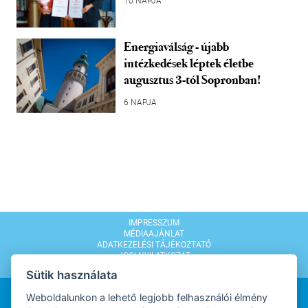
10 NAPJA
Energiaválság - újabb
intézkedések léptek életbe
augusztus 3-tól Sopronban!
6 NAPJA
IMPRESSZUM
MÉDIAAJÁNLAT
ADATKEZELÉSI TÁJÉKOZTATÓ
JOGI NYILATKOZAT
MODERÁLÁSI SZABÁLYZAT
Sütik használata
Weboldalunkon a lehető legjobb felhasználói élmény