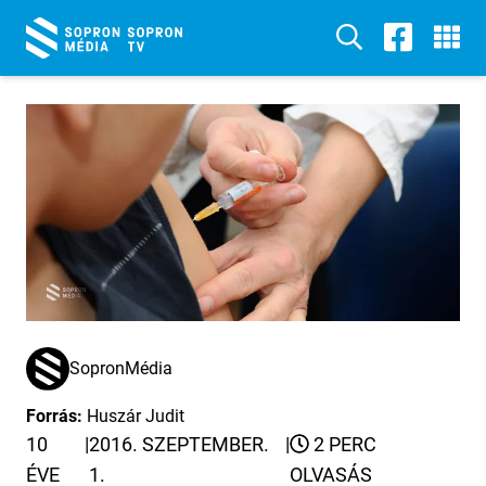
SopronMédia
Forrás:
Huszár Judit
10
|
2016. SZEPTEMBER.
|
2 PERC
ÉVE
1.
OLVASÁS