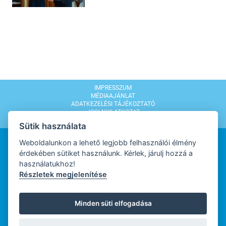
IMPRESSZUM
MÉDIAAJÁNLAT
ADATKEZELÉSI TÁJÉKOZTATÓ
JOGI NYILATKOZAT
MODERÁLÁSI SZABÁLYZAT
Sütik használata
Weboldalunkon a lehető legjobb felhasználói élmény
érdekében sütiket használunk. Kérlek, járulj hozzá a
használatukhoz!
Részletek megjelenítése
WEBDESIGN
Minden süti elfogadása
WEBFEJLESZTŐ