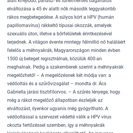
alatt kifejlődő, panasz- és tünetmentes daganatos
elváltozása a 45 év alatti nők második leggyakoribb
rákos megbetegedése. A súlyos kórt a HPV (humán
papillomavírus) rákkeltő típusai okozzák, amelyek
szexuális úton, illetve a bőrfelületek érintkezésével
terjednek. A világon évente mintegy félmillió nő haláláért
felelős a méhnyakrák, Magyarországon minden évben
1500 új beteget regisztrálnak, közülük 400-an
meghalnak. Pedig a szakemberek szerint a méhnyakrák
megelőzhető! – A megelőzésnek két módja van: a
védőoltás és a szűrővizsgálat – mondta dr. Ács
Gabriella járási tisztifőorvos. – A szűrés lényege, hogy
még a rákot megelőző állapotban észleljék az
elváltozást, ilyenkor ugyanis még gyógyítható. A
védőoltással a szervezet védetté válik a HPV vírus
okozta fertőzéssel szemben, így a méhnyakrák