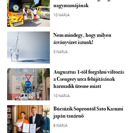
nagymamájának
10 NAPJA
Nem mindegy, hogy milyen
ásványvizet iszunk!
5 NAPJA
Augusztus 1-től forgalmi változás
a Csengery utca felújításának
harmadik üteme miatt
10 NAPJA
Búcsúzik Soprontól Sato Kasumi
japán tanárnő
8 NAPJA