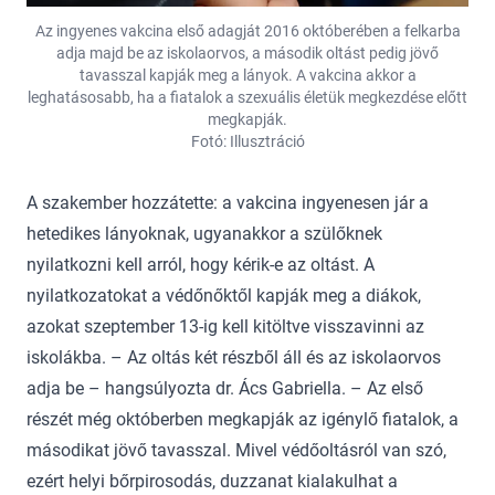
Az ingyenes vakcina első adagját 2016 októberében a felkarba
adja majd be az iskolaorvos, a második oltást pedig jövő
tavasszal kapják meg a lányok. A vakcina akkor a
leghatásosabb, ha a fiatalok a szexuális életük megkezdése előtt
megkapják.
Fotó: Illusztráció
A szakember hozzátette: a vakcina ingyenesen jár a
hetedikes lányoknak, ugyanakkor a szülőknek
nyilatkozni kell arról, hogy kérik-e az oltást. A
nyilatkozatokat a védőnőktől kapják meg a diákok,
azokat szeptember 13-ig kell kitöltve visszavinni az
iskolákba. – Az oltás két részből áll és az iskolaorvos
adja be – hangsúlyozta dr. Ács Gabriella. – Az első
részét még októberben megkapják az igénylő fiatalok, a
másodikat jövő tavasszal. Mivel védőoltásról van szó,
ezért helyi bőrpirosodás, duzzanat kialakulhat a