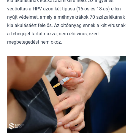
kialakulásának kockázata elkerülhető. Az ingyenes
védőoltás a HPV azon két típusa (16-os és 18-as) ellen
nyújt védelmet, amely a méhnyakrákok 70 százalékának
kialakulásáért felelős. Az oltóanyag ennek a két vírusnak
a fehérjéjét tartalmazza, nem élő vírus, ezért
megbetegedést nem okoz.