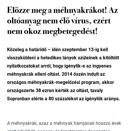
Előzze meg a méhnyakrákot! Az
oltóanyag nem élő vírus, ezért
nem okoz megbetegedést!
Közeleg a határidő – idén szeptember 13-ig kell
visszaküldeni a hetedikes lányok szüleinek a kitöltött
nyilatkozatokat arról, hogy igénylik-e az ingyenes
méhnyakrák elleni oltást. 2014 őszén indult az
országos méhnyakrák-megelőzési program, akkor
országszerte 38 ezren kérték az oltást, tavaly
Sopronban elérte a 80 százalékot az igénylők aránya.
A méhnyakrák, azaz a méhnyak hámjának hosszú évek