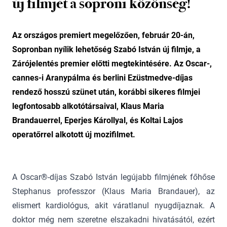
új filmjét a soproni közönség!
Az országos premiert megelőzően, február 20-án,
Sopronban nyílik lehetőség Szabó István új filmje, a
Zárójelentés premier előtti megtekintésére. Az Oscar-,
cannes-i Aranypálma és berlini Ezüstmedve-díjas
rendező hosszú szünet után, korábbi sikeres filmjei
legfontosabb alkotótársaival, Klaus Maria
Brandauerrel, Eperjes Károllyal, és Koltai Lajos
operatőrrel alkotott új mozifilmet.
A Oscar®-díjas Szabó István legújabb filmjének főhőse
Stephanus professzor (Klaus Maria Brandauer), az
elismert kardiológus, akit váratlanul nyugdíjaznak. A
doktor még nem szeretne elszakadni hivatásától, ezért