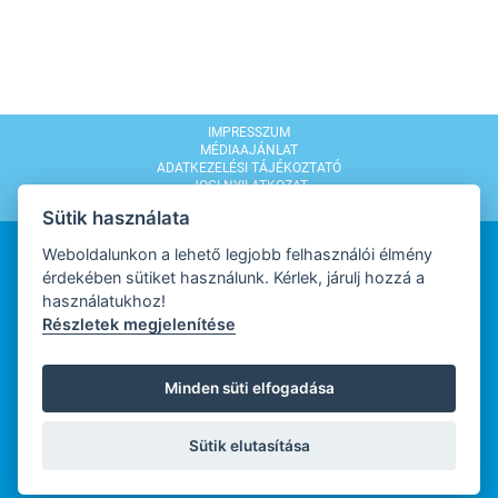
IMPRESSZUM
MÉDIAAJÁNLAT
ADATKEZELÉSI TÁJÉKOZTATÓ
JOGI NYILATKOZAT
MODERÁLÁSI SZABÁLYZAT
Sütik használata
Weboldalunkon a lehető legjobb felhasználói élmény
érdekében sütiket használunk. Kérlek, járulj hozzá a
használatukhoz!
Részletek megjelenítése
WEBDESIGN
Minden süti elfogadása
WEBFEJLESZTŐ
Sütik elutasítása