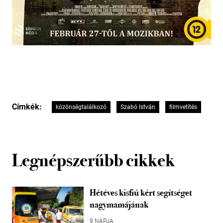
Címkék:
közönségtalálkozó
Szabó István
filmvetítés
Legnépszerűbb cikkek
Hétéves kisfiú kért segítséget
nagymamájának
9 NAPJA