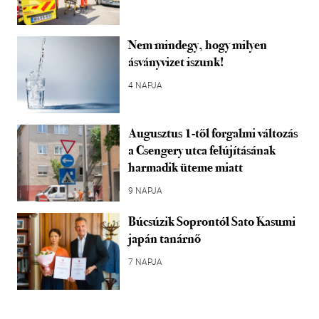
Nem mindegy, hogy milyen
ásványvizet iszunk!
4 NAPJA
Augusztus 1-től forgalmi változás
a Csengery utca felújításának
harmadik üteme miatt
9 NAPJA
Búcsúzik Soprontól Sato Kasumi
japán tanárnő
7 NAPJA