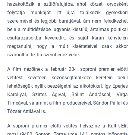
hazaköltözik a szülőfalujába, ahol körzeti orvosként
folytatja munkáját. Itt újra találkozik gyerekkori
szerelmével és legjobb barátjával, ám nem feledkezhet
bele a múltidézésbe, ugyanis kisstílű, ártalmas politikai
csatározásokba keveredik, és saját kárán kénytelen
megtanulni, hogy a múlt kísérteteivel csak akkor
számolhat le, ha szembenéz velük.
A film nézőinek a február 20-i, soproni premier előtti
vetítést követően közönségtalálkozó keretein belül
lehetőségük nyílik beszélgetni az alkotókkal, így Eperjes
Károllyal, Szirtes Ágival, Bálint Andrással, Virga
Tímeával, valamint a film producereivel, Sándor Pállal és
Tőzsér Attilával is.
A soproni premier előtti vetítés helyszíne a Kultik-Elit
mozi (9400, Sopron, Torna utca 14.), pontos időpontja