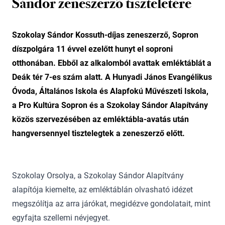
Sándor zeneszerző tiszteletére
Szokolay Sándor Kossuth-díjas zeneszerző, Sopron
díszpolgára 11 évvel ezelőtt hunyt el soproni
otthonában. Ebből az alkalomból avattak emléktáblát a
Deák tér 7-es szám alatt. A Hunyadi János Evangélikus
Óvoda, Általános Iskola és Alapfokú Művészeti Iskola,
a Pro Kultúra Sopron és a Szokolay Sándor Alapítvány
közös szervezésében az emléktábla-avatás után
hangversennyel tisztelegtek a zeneszerző előtt.
Szokolay Orsolya, a Szokolay Sándor Alapítvány
alapítója kiemelte, az emléktáblán olvasható idézet
megszólítja az arra járókat, megidézve gondolatait, mint
egyfajta szellemi névjegyet.