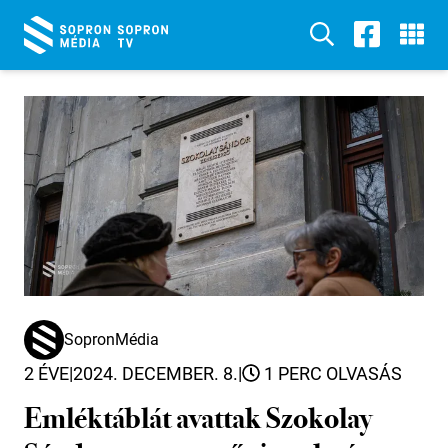
SopronMédia
2 ÉVE
|
2024. DECEMBER. 8.
|
1 PERC OLVASÁS
Emléktáblát avattak Szokolay