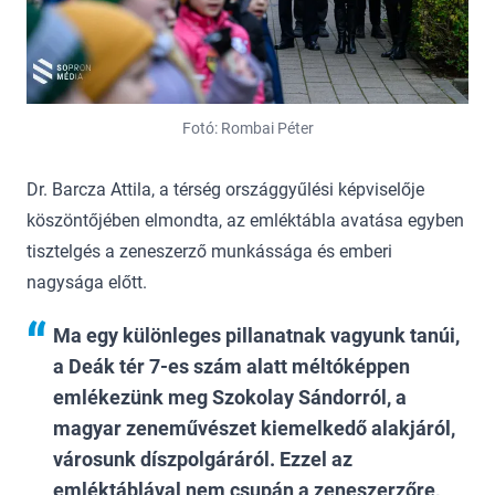
Fotó: Rombai Péter
Dr. Barcza Attila, a térség országgyűlési képviselője
köszöntőjében elmondta, az emléktábla avatása egyben
tisztelgés a zeneszerző munkássága és emberi
nagysága előtt.
Ma egy különleges pillanatnak vagyunk tanúi,
a Deák tér 7-es szám alatt méltóképpen
emlékezünk meg Szokolay Sándorról, a
magyar zeneművészet kiemelkedő alakjáról,
városunk díszpolgáráról. Ezzel az
emléktáblával nem csupán a zeneszerzőre,