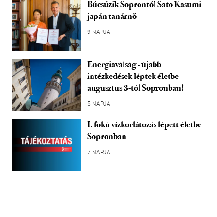
Búcsúzik Soprontól Sato Kasumi
japán tanárnő
9 NAPJA
Energiaválság - újabb
intézkedések léptek életbe
augusztus 3-tól Sopronban!
5 NAPJA
I. fokú vízkorlátozás lépett életbe
Sopronban
7 NAPJA