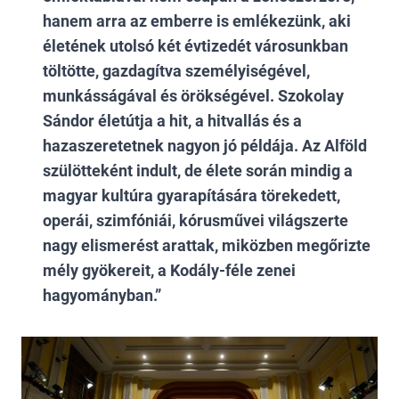
hanem arra az emberre is emlékezünk, aki
életének utolsó két évtizedét városunkban
töltötte, gazdagítva személyiségével,
munkásságával és örökségével. Szokolay
Sándor életútja a hit, a hitvallás és a
hazaszeretetnek nagyon jó példája. Az Alföld
szülötteként indult, de élete során mindig a
magyar kultúra gyarapítására törekedett,
operái, szimfóniái, kórusművei világszerte
nagy elismerést arattak, miközben megőrizte
mély gyökereit, a Kodály-féle zenei
hagyományban.