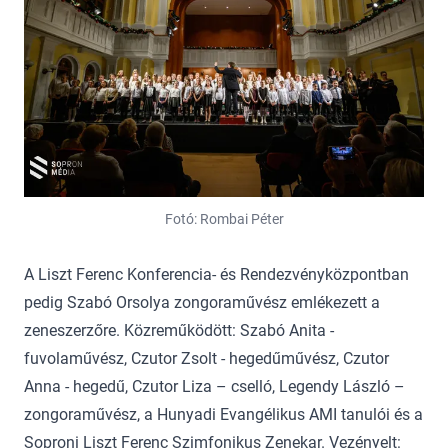
Fotó: Rombai Péter
A Liszt Ferenc Konferencia- és Rendezvényközpontban
pedig Szabó Orsolya zongoraművész emlékezett a
zeneszerzőre. Közreműködött: Szabó Anita -
fuvolaművész, Czutor Zsolt - hegedűművész, Czutor
Anna - hegedű, Czutor Liza – cselló, Legendy László –
zongoraművész, a Hunyadi Evangélikus AMI tanulói és a
Soproni Liszt Ferenc Szimfonikus Zenekar. Vezényelt: