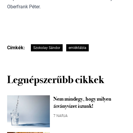
Oberfrank Péter.
Címkék:
Szokolay Sándor
emléktábla
Legnépszerűbb cikkek
Nem mindegy, hogy milyen
ásványvizet iszunk!
7 NAPJA