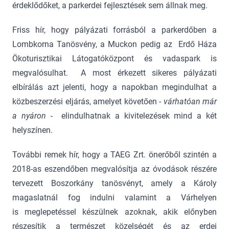
érdeklődőket, a parkerdei fejlesztések sem állnak meg.
Friss hír, hogy pályázati forrásból a parkerdőben a
Lombkorna Tanösvény, a Muckon pedig az Erdő Háza
Ökoturisztikai Látogatóközpont és vadaspark is
megvalósulhat. A most érkezett sikeres pályázati
elbírálás azt jelenti, hogy a napokban megindulhat a
közbeszerzési eljárás, amelyet követően -
várhatóan már
a nyáron
- elindulhatnak a kivitelezések mind a két
helyszínen.
További remek hír, hogy a TAEG Zrt. önerőből szintén a
2018-as eszendőben megvalósítja az óvodások részére
tervezett Boszorkány tanösvényt, amely a Károly
magaslatnál fog indulni valamint a Várhelyen
is meglepetéssel készülnek azoknak, akik előnyben
részesítik a természet közelségét és az erdei