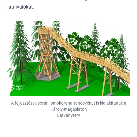
látnivalókat.
A fejlesztések során lombkorona-tanösvényt is kialakítanak a
Károly-magaslaton
Látványterv