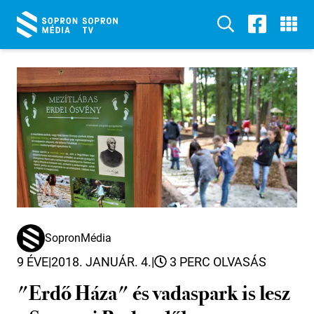
SopronMédia
9 ÉVE
|
2018. JANUÁR. 4.
|
3 PERC OLVASÁS
"Erdő Háza" és vadaspark is lesz