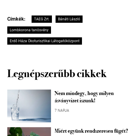
Címkék:
TAEG Zrt.
Bánáti László
Lombkorona tanösvény
Erdő Háza Ökoturisztikai Látogatóközpont
Legnépszerűbb cikkek
Nem mindegy, hogy milyen
ásványvizet iszunk!
7 NAPJA
Miért együnk rendszeresen fügét?