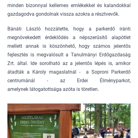
minden bizonnyal kellemes emlékekkel és kalandokkal
gazdagodva gondolnak vissza azokra a résztvevők.
Bánáti László hozzátette, hogy a parkerdő iránti
megnövekedett érdeklődés a népszerűsítő alapötlet
mellett annak is köszönhető, hogy számos jelentős
fejlesztés is megvalósult a Tanulmányi Erdőgazdaság
Zrt. által. Ide sorolható az a jelentős lépés is, amikor
átadták a Károly magaslatnál - a Soproni Parkerdő
centrumánál - az Erdei Élményparkot,
amelynek látogatottsága azóta is töretlen.