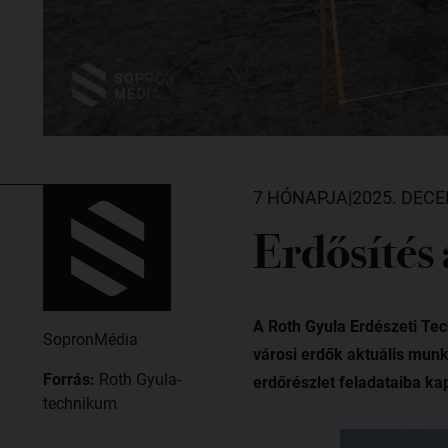
7 HÓNAPJA
|
2025. DECE
Erdősítés
A Roth Gyula Erdészeti Tec
SopronMédia
városi erdők aktuális munk
Forrás:
Roth Gyula-
erdőrészlet feladataiba ka
technikum