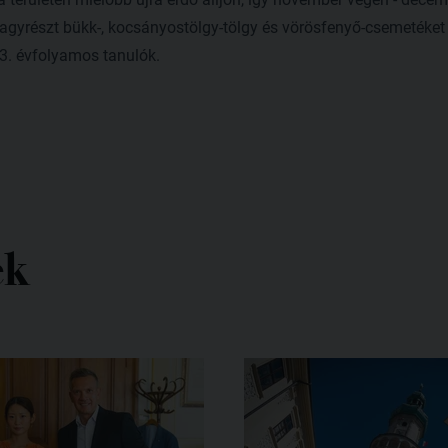
agyrészt bükk-, kocsányostölgy-tölgy és vörösfenyő-csemetéket 
 13. évfolyamos tanulók.
ek