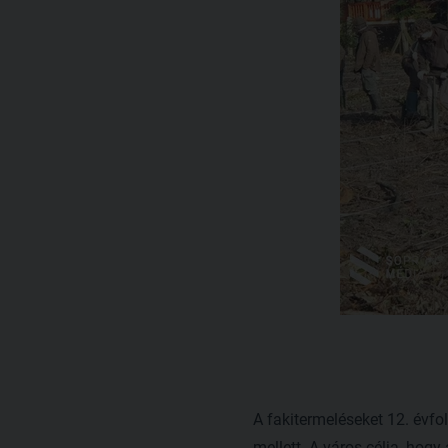
A fakitermeléseket 12. évf
mellett. A város célja, hogy