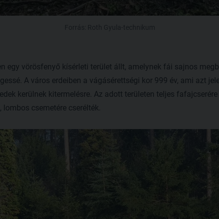
Forrás: Roth Gyula-technikum
n egy vörösfenyő kísérleti terület állt, amelynek fái sajnos meg
gessé. A város erdeiben a vágásérettségi kor 999 év, ami azt jele
edek kerülnek kitermelésre. Az adott területen teljes fafajcserére
, lombos csemetére cserélték.