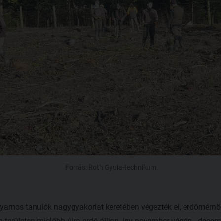
Forrás: Roth Gyula-technikum
olyamos tanulók nagygyakorlat keretében végezték el, erdőmérnö
 a területen mielőbb újra erdő álljon, így november végén - decem