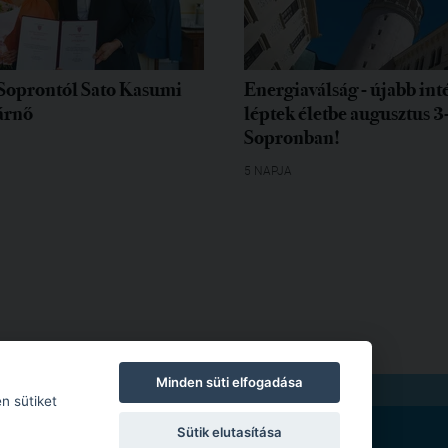
Soprontól Sato Kasumi
Energiaválság - újabb in
árnő
léptek életbe augusztus 3
Sopronban!
5 NAPJA
Minden süti elfogadása
TKOZAT
|
MODERÁLÁSI SZABÁLYZAT
n sütiket
Sütik elutasítása