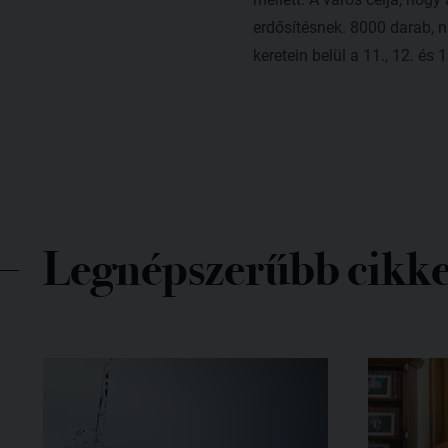
erdősítésnek. 8000 darab, n
keretein belül a 11., 12. és
Legnépszerűbb cikk