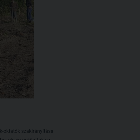
k-oktatók szakirányítása
ber elején nekiláttak az