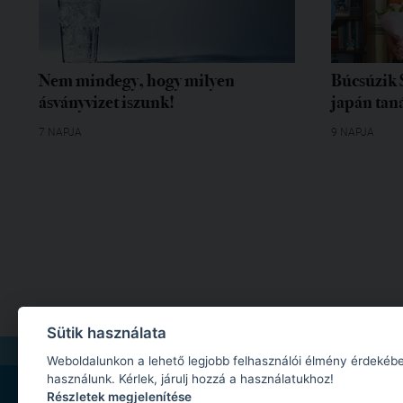
Nem mindegy, hogy milyen
Búcsúzik 
ásványvizet iszunk!
japán tan
7 NAPJA
9 NAPJA
Sütik használata
IMPRESSZUM
|
MÉDIAAJÁNLAT
|
ADATKEZELÉSI TÁJÉKOZTATÓ
|
JOGI NYILA
Weboldalunkon a lehető legjobb felhasználói élmény érdekébe
használunk. Kérlek, járulj hozzá a használatukhoz!
Részletek megjelenítése