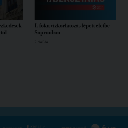
tézkedések
I. fokú vízkorlátozás lépett életbe
-tól
Sopronban
7 NAPJA