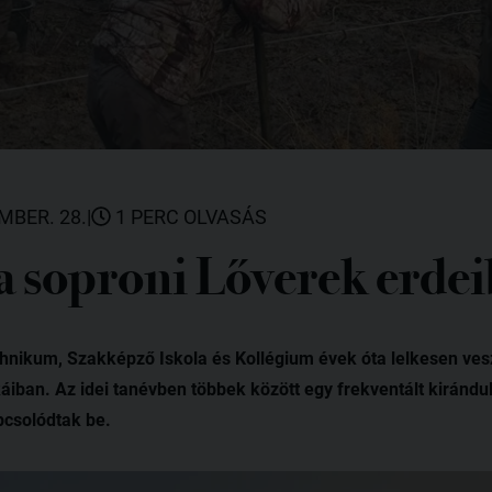
MBER. 28.
|
1 PERC OLVASÁS
 a soproni Lőverek erde
hnikum, Szakképző Iskola és Kollégium évek óta lelkesen ves
áiban. Az idei tanévben többek között egy frekventált kiránd
pcsolódtak be.