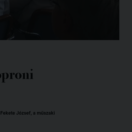
oproni
n Fekete József, a műszaki