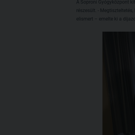
A Soproni Gyógyközpont kitü
részesült. - Megtisztelteté
elismert – emelte ki a díjazo