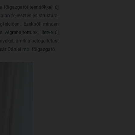
a főigazgatói teendőkkel, új
an fejlesztés és struktúra-
egfelelően. Ezekből minden
végrehajtottunk, illetve új
nyeket, amik a betegellátást
ár Dániel mb. főigazgató.