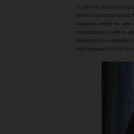
- A 2019-es év számomra is 
kihívás volt ez számomra, 
átalakítás zajlott le, am
munkatársam kivette a rész
pályázatokat is realizáltun
még magasabb szintre teszi