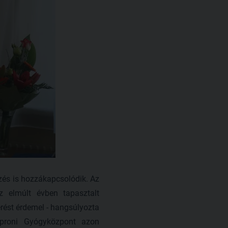
zés is hozzákapcsolódik. Az
 elmúlt évben tapasztalt
rést érdemel - hangsúlyozta
Soproni Gyógyközpont azon