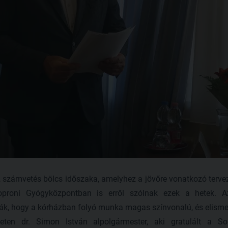
 számvetés bölcs időszaka, amelyhez a jövőre vonatkozó terve
oproni Gyógyközpontban is erről szólnak ezek a hetek. Az
tják, hogy a kórházban folyó munka magas színvonalú, és elisme
zleten dr. Simon István alpolgármester, aki gratulált a 