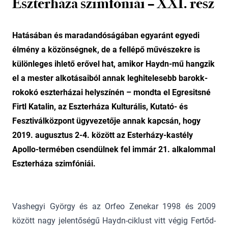
Eszterháza szimfóniái – XXI. rész
Hatásában és maradandóságában egyaránt egyedi
élmény a közönségnek, de a fellépő művészekre is
különleges ihlető erővel hat, amikor Haydn-mű hangzik
el a mester alkotásaiból annak leghitelesebb barokk-
rokokó eszterházai helyszínén – mondta el Egresitsné
Firtl Katalin, az Eszterháza Kulturális, Kutató- és
Fesztiválközpont ügyvezetője annak kapcsán, hogy
2019. augusztus 2-4. között az Esterházy-kastély
Apollo-termében csendülnek fel immár 21. alkalommal
Eszterháza szimfóniái.
Vashegyi György és az Orfeo Zenekar 1998 és 2009
között nagy jelentőségű Haydn-ciklust vitt végig Fertőd-