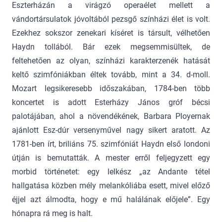
Eszterházán a virágzó operaélet mellett a
vándortársulatok jóvoltából pezsgő színházi élet is volt.
Ezekhez sokszor zenekari kíséret is társult, vélhetően
Haydn tollából. Bár ezek megsemmisültek, de
feltehetően az olyan, színházi karakterzenék hatását
keltő szimfóniákban éltek tovább, mint a 34. d-moll.
Mozart legsikeresebb időszakában, 1784-ben több
koncertet is adott Esterházy János gróf bécsi
palotájában, ahol a növendékének, Barbara Ployernak
ajánlott Esz-dúr versenyművel nagy sikert aratott. Az
1781-ben írt, briliáns 75. szimfóniát Haydn első londoni
útján is bemutatták. A mester er­ről feljegyzett egy
morbid történetet: egy lelkész „az Andante tétel
hallgatása közben mély melankó­liába esett, mivel előző
éjjel azt álmodta, hogy e mű halálának előjele”. Egy
hónapra rá meg is halt.