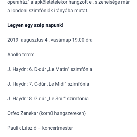
operaház” alapkőletételekor hangzott el, s zeneisége már
a londoni szimfóniák irányába mutat.
Legyen egy szép napunk!
2019. augusztus 4., vasárnap 19.00 óra
Apollo-terem
J. Haydn: 6. D-dúr „Le Matin” szimfónia
J. Haydn: 7. C-dúr „Le Midi” szimfónia
J. Haydn: 8. G-dúr „Le Soir” szimfónia
Orfeo Zenekar (korhű hangszereken)
Paulik László – koncertmester