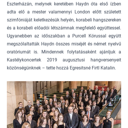
Eszterházán, melynek keretében Haydn óta első ízben
adta elő a mester valamennyi London előtt született
szimfóniáját keletkezésük helyén, korabeli hangszereken
és a korabeli előadói létszámnak megfelelő együttessel.
Ugyanebben az időszakban a Purcell Kórussal együtt
megszólaltatták Haydn összes miséjét és német nyelvű
oratóriumát is. Mindennek folytatásaként ajánljuk a
Kastélykoncertek 2019 augusztusi hangversenyeit
közönségünknek – tette hozzá Egresitsné Firtl Katalin.