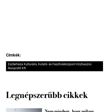
Címkék:
Eszterháza Kulturális, Kutató- és Fesztiválközpont Közhasznú
Nonprofit Kft.
Legnépszerűbb cikkek
Nem mindegy, hogy milyen