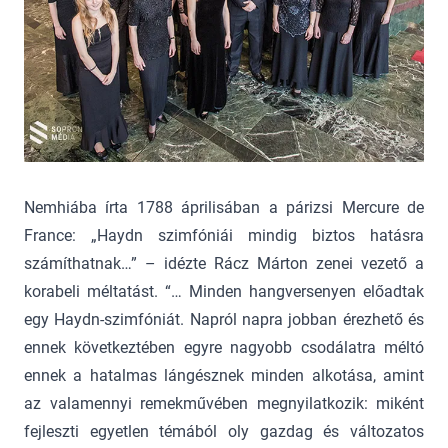
Nemhiába írta 1788 áprilisában a párizsi Mercure de
France: „Haydn szimfóniái mindig biztos hatásra
számíthatnak…” – idézte Rácz Márton zenei vezető a
korabeli méltatást. “… Minden hangversenyen előadtak
egy Haydn-szimfóniát. Napról napra jobban érezhető és
ennek következtében egyre nagyobb csodálatra méltó
ennek a hatalmas lángésznek minden alkotása, amint
az valamennyi remekművében megnyilatkozik: miként
fejleszti egyetlen témából oly gazdag és változatos