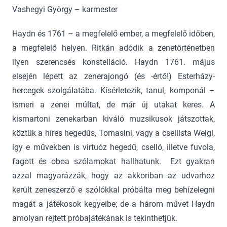
Vashegyi György – karmester
Haydn és 1761 – a megfelelő ember, a megfelelő időben,
a megfelelő helyen. Ritkán adódik a zenetörténetben
ilyen szerencsés konstelláció. Haydn 1761. május
elsején lépett az zenerajongó (és -értő!) Esterházy-
hercegek szolgálatába. Kísérletezik, tanul, komponál –
ismeri a zenei múltat, de már új utakat keres. A
kismartoni zenekarban kiváló muzsikusok játszottak,
köztük a híres hegedűs, Tomasini, vagy a csellista Weigl,
így e művekben is virtuóz hegedű, cselló, illetve fuvola,
fagott és oboa szólamokat hallhatunk. Ezt gyakran
azzal magyarázzák, hogy az akkoriban az udvarhoz
került zeneszerző e szólókkal próbálta meg behízelegni
magát a játékosok kegyeibe; de a három művet Haydn
amolyan rejtett próbajátékának is tekinthetjük.