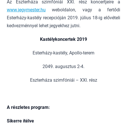
Az Eszterháza szimfóniái XXI. rész koncertjeire a
www.jegymester.hu
weboldalon, vagy a fertődi
Esterházy-kastély recepcióján 2019. július 18-ig elővételi
kedvezménnyel lehet jegyekhez jutni.
Kastélykoncertek 2019
Esterházy-kastély, Apollo-terem
2049. augusztus 2-4.
Eszterháza szimfóniái – XXI. rész
A részletes program:
Sikerre ítélve