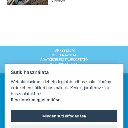
6 NAPJA
IMPRESSZUM
MÉDIAAJÁNLAT
ADATKEZELÉSI TÁJÉKOZTATÓ
JOGI NYILATKOZAT
MODERÁLÁSI SZABÁLYZAT
Sütik használata
Weboldalunkon a lehető legjobb felhasználói élmény
érdekében sütiket használunk. Kérlek, járulj hozzá a
használatukhoz!
Részletek megjelenítése
WEBDESIGN
Minden süti elfogadása
WEBFEJLESZTŐ