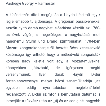
Vashegyi György – karmester
A kísérletezés általi megújulás a Haydn-i életmű egyik
legjellemzőbb tulajdonsága. A gregorián passió-énekkel
átszőtt nyitó darab nagyheti előadásra készült az 1760-
as évek végén, s megelőlegezi a nagyhatású, moll
hangnemű Sturm und Drang szimfóniákat. 1784-ben
Mozart zongorakoncertjeiről beszélt Bécs zenekedvelő
közönsége, így érthető, hogy a műkedvelő zongoristák
körében nagy keletje volt egy, a Mozart-műveknél
könnyebben játszható, de igényesen megírt
versenyműnek. Ilyen darab Haydn D-dúr
fortepianoversenye, melyet bécsi zeneműkiadója „az
egyetlen eddig nyomtatásban megjelent”-ként
reklámozott. A D-dúr szimfónia bemutatási dátumát is
ismerjük: a tűzvész után az „új és az eddiginél nagyobb