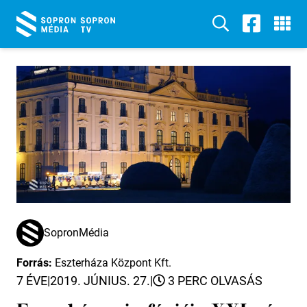
SopronMédia
Forrás:
Eszterháza Központ Kft.
7 ÉVE
|
2019. JÚNIUS. 27.
|
3 PERC OLVASÁS