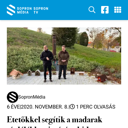
SopronMédia
6 ÉVE
|
2020. NOVEMBER. 8.
|
1 PERC OLVASÁS
Etetőkkel segítik a madarak