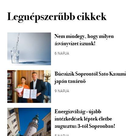
Legnépszerűbb cikkek
Nem mindegy, hogy milyen
ásványvizet iszunk!
6 NAPJA
Búcsúzik Soprontól Sato Kasumi
japán tanárnő
9 NAPJA
Energiaválság - újabb
intézkedések léptek életbe
augusztus 3-tól Sopronban!
5 NAPJA