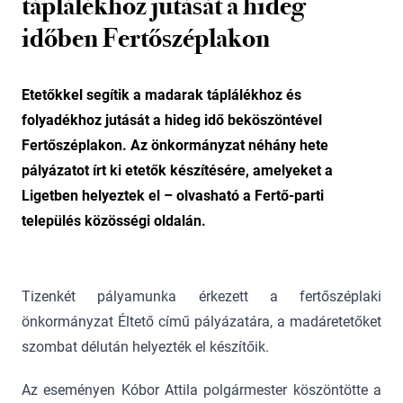
táplálékhoz jutását a hideg
időben Fertőszéplakon
Etetőkkel segítik a madarak táplálékhoz és
folyadékhoz jutását a hideg idő beköszöntével
Fertőszéplakon. Az önkormányzat néhány hete
pályázatot írt ki etetők készítésére, amelyeket a
Ligetben helyeztek el – olvasható a Fertő-parti
település közösségi oldalán.
Tizenkét pályamunka érkezett a fertőszéplaki
önkormányzat Éltető című pályázatára, a madáretetőket
szombat délután helyezték el készítőik.
Az eseményen Kóbor Attila polgármester köszöntötte a