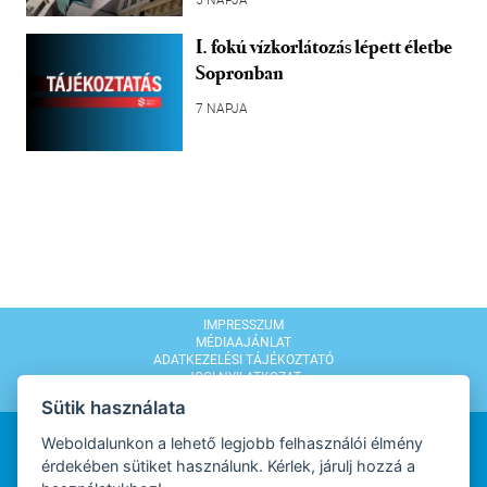
I. fokú vízkorlátozás lépett életbe
Sopronban
7 NAPJA
IMPRESSZUM
MÉDIAAJÁNLAT
ADATKEZELÉSI TÁJÉKOZTATÓ
JOGI NYILATKOZAT
MODERÁLÁSI SZABÁLYZAT
Sütik használata
Weboldalunkon a lehető legjobb felhasználói élmény
érdekében sütiket használunk. Kérlek, járulj hozzá a