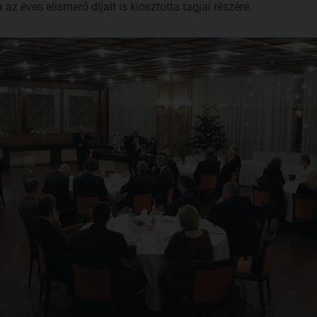
az éves elismerő díjait is kiosztotta tagjai részére.