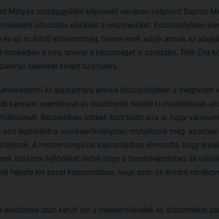
rtl Mátyás országgyűlési képviselő nevében valamint Sopron M
nökeként üdvözölte elsőként a résztvevőket. Köszöntőjében kie
 és az az iránti elhivatottság, hiszen ezek adják annak az alap
 törekedjen a jóra, amivel a közösséget is szolgálja. Tóth Éva k
szakmai sikereket kívánt számukra.
Kereskedelmi és Iparkamara elnöke köszöntőjében a meghívott 
bb kamarai eseményeit és köszönetét fejezte ki mindenkinek aki
működését. Beszédében többek közt kitért arra is, hogy városun
d, ami leginkább a munkaerőhiányban mutatkozik meg, azonban 
erüljenek. A mestervizsgával kapcsolatban elmondta, hogy ennek
rek szakmai fejlődését illetve hogy a tanulóképzéshez és váll
mét fejezte kis azzal kapcsolatban, hogy ezen az évzáró rendezv
eskütétele után került sor a mesteroklevelek és díszérméket á