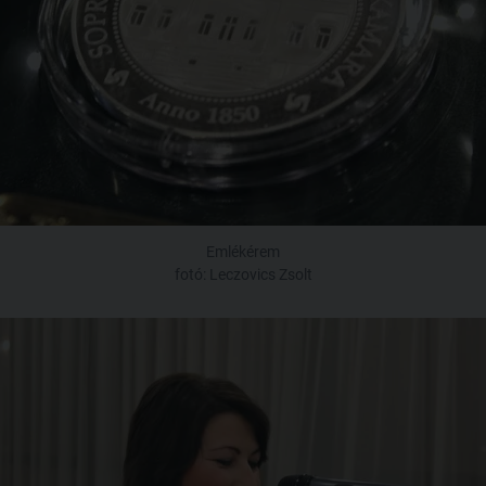
Emlékérem
fotó: Leczovics Zsolt