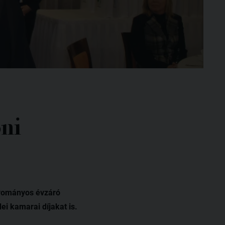
oni
gyományos évzáró
i kamarai díjakat is.