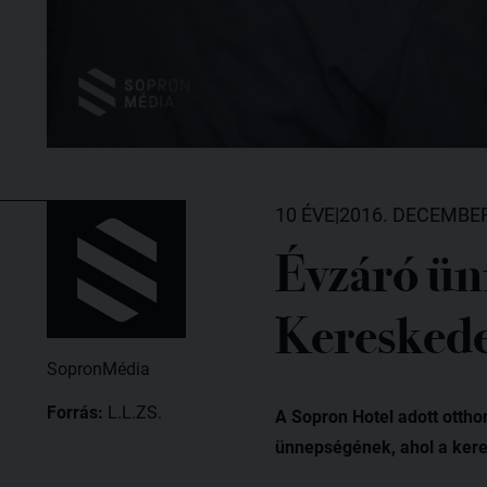
10 ÉVE
|
2016. DECEMBER
Évzáró ün
Kereskede
SopronMédia
Forrás:
L.L.ZS.
A Sopron Hotel adott otth
ünnepségének, ahol a kere