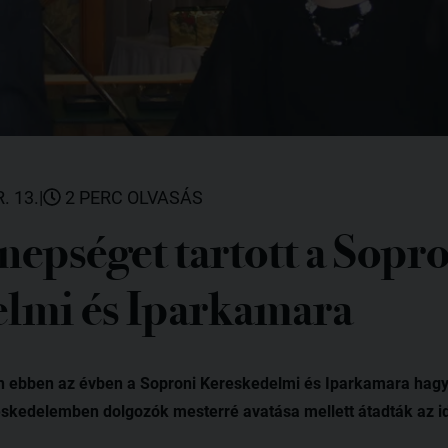
. 13.
|
2 PERC OLVASÁS
nepséget tartott a Sopr
lmi és Iparkamara
on ebben az évben a Soproni Kereskedelmi és Iparkamara ha
skedelemben dolgozók mesterré avatása mellett átadták az ide