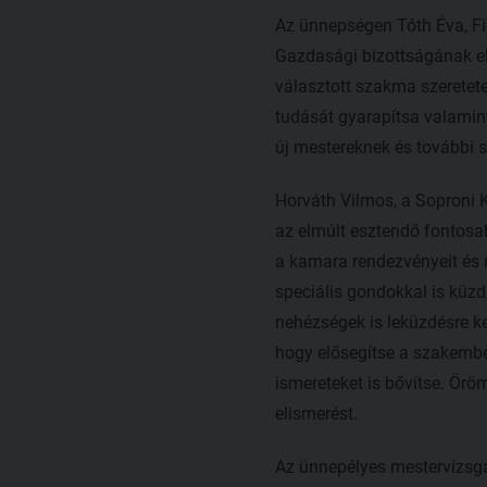
Az ünnepségen Tóth Éva, Fi
Gazdasági bizottságának el
választott szakma szeretete
tudását gyarapítsa valamint
új mestereknek és további 
Horváth Vilmos, a Soproni 
az elmúlt esztendő fontosa
a kamara rendezvényeit és 
speciális gondokkal is küz
nehézségek is leküzdésre k
hogy elősegítse a szakembe
ismereteket is bővítse. Örö
elismerést.
Az ünnepélyes mestervizsga 