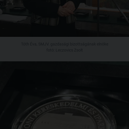
Tóth Éva, SMJV. gazdasági bizottságának elnöke
fotó: Leczovics Zsolt