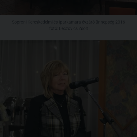
Soproni Kereskedelmi és Iparkamara évzáró ünnepség 2016
fotó: Leczovics Zsolt