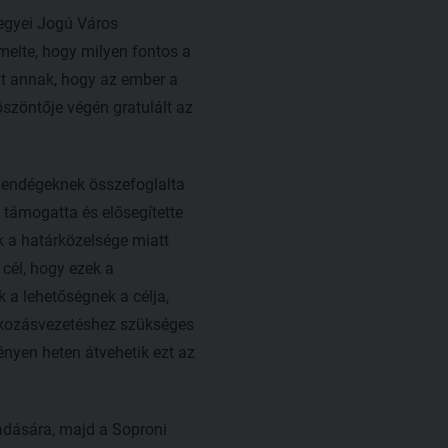
egyei Jogú Város
melte, hogy milyen fontos a
ját annak, hogy az ember a
öszöntője végén gratulált az
vendégeknek összefoglalta
 támogatta és elősegítette
k a határközelsége miatt
cél, hogy ezek a
 a lehetőségnek a célja,
alkozásvezetéshez szükséges
ényen heten átvehetik ezt az
tadására, majd a Soproni