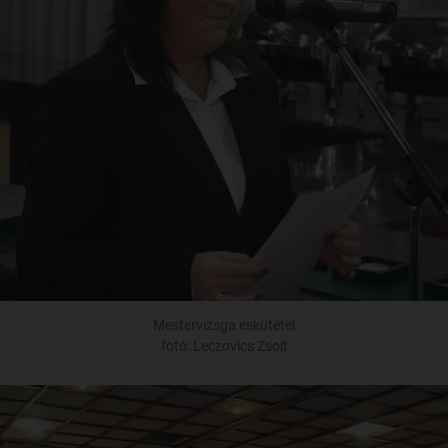
Mestervizsga eskütétel
fotó: Leczovics Zsolt