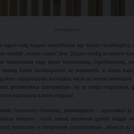
oromvilag.hu
kkor ugyan még nagyon hasonlítanak egy kiadós fáradtsághoz, 
és mielőbb „nyakon csípni” őket. Először mindig az érzelmi tün
ok felerősödése vagy éppen közönyösség, ingerlékenység, érz
 esetleg fizikai távolságtartás az emberektől, a társas kapc
yakran visszahúzódik kuckójába, kerüli az emberi érintkezést
kkal, problémákkal szembesüljön. Ha ez mégis megtörténik, gy
nne kapcsolata a belső világával.
 kísérik: folyamatos fáradtság-, levertségérzés – ugyanakkor a
 alvása felszínes - sűrűn felriad, rémálmok gyötrik. Reggel e
ágyból, napközben is felléphetnek izomfájdalmak. Jellemző az