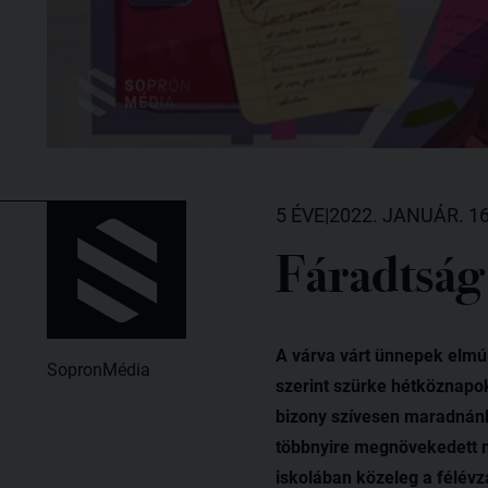
5 ÉVE
|
2022. JANUÁR. 16
Fáradtság 
A várva várt ünnepek elmúl
SopronMédia
szerint szürke hétköznapo
bizony szívesen maradnánk
többnyire megnövekedett m
iskolában közeleg a félévz