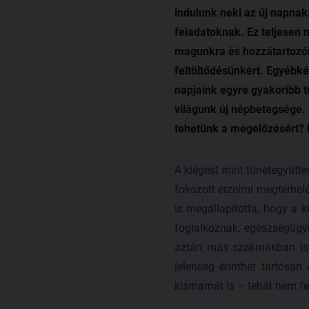
indulunk neki az új napnak
feladatoknak. Ez teljesen
magunkra és hozzátartozóin
feltöltődésünkért. Egyébké
napjaink egyre gyakoribb t
világunk új népbetegsége. 
tehetünk a megelőzésért? 
A kiégést mint tünetegyütt
fokozott érzelmi megterhelé
is megállapította, hogy a 
foglalkoznak: egészségügy
aztán más szakmákban is e
jelenség érinthet tartósa
kismamát is – tehát nem fe