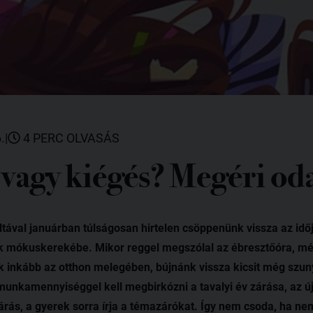
.
|
4 PERC OLVASÁS
vagy kiégés? Megéri oda
tával januárban túlságosan hirtelen csöppenünk vissza az idő
k mókuskerekébe. Mikor reggel megszólal az ébresztőóra, még
 inkább az otthon melegében, bújnánk vissza kicsit még szun
unkamennyiséggel kell megbirkózni a tavalyi év zárása, az új
árás, a gyerek sorra írja a témazárókat. Így nem csoda, ha n