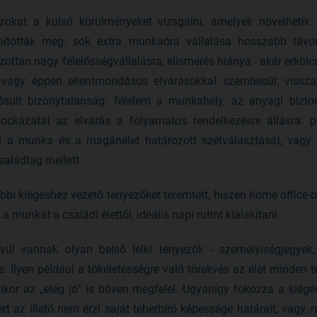
zokat a külső körülményeket vizsgálni, amelyek növelhetik
pították meg: sok extra munkaóra vállalása hosszabb távon
zottan nagy felelősségvállalásra, elismerés hiánya - akár erkölc
 vagy éppen ellentmondásos elvárásokkal szembesül; vissza
ósult bizonytalanság: félelem a munkahely, az anyagi bizton
ockázatát az elvárás a folyamatos rendelkezésre állásra: 
i a munka és a magánélet határozott szétválasztását, vagy
saládtag mellett.
ábbi kiégéshez vezető tényezőket teremtett, hiszen home offic
a munkát a családi élettől, ideális napi rutint kialakítani.
vül vannak olyan belső lelki tényezők - személyiségjegyek,
. Ilyen például a tökéletességre való törekvés az élet minden te
kor az „elég jó” is bőven megfelel. Ugyanígy fokozza a kiégé
 az illető nem érzi saját teherbíró képessége határait, vagy, 