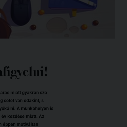
figyelni!
járás miatt gyakran szó
 sötét van odakint, s
yókálni. A munkahelyen is
 év kezdése miatt. Az
em éppen motiváltan