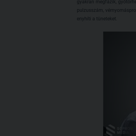
gyakran megfázik, gyötörhe
pulzusszám, vérnyomásprob
enyhíti a tüneteket.