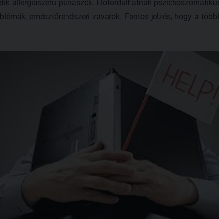
tik allergiaszerű panaszok. Előfordulhatnak pszichoszomatiku
lémák, emésztőrendszeri zavarok. Fontos jelzés, hogy a tö