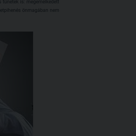
s tünetek is: megemelkedett
bbletpihenés önmagában nem