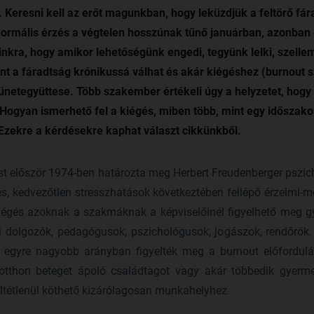
. Keresni kell az erőt magunkban, hogy leküzdjük a feltörő fá
 normális érzés a végtelen hosszúnak tűnő januárban, azonban
kra, hogy amikor lehetőségünk engedi, tegyünk lelki, szellemi
nt a fáradtság krónikussá válhat és akár kiégéshez (burnout 
ünetegyüttese. Több szakember értékeli úgy a helyzetet, hogy
Hogyan ismerhető fel a kiégés, miben több, mint egy időszako
Ezekre a kérdésekre kaphat választ cikkünkből.
est először 1974-ben határozta meg Herbert Freudenberger pszic
s, kedvezőtlen stresszhatások következtében fellépő érzelmi-men
kiégés azoknak a szakmáknak a képviselőinél figyelhető meg 
i dolgozók, pedagógusok, pszichológusok, jogászok, rendőrök.
gyre nagyobb arányban figyelték meg a burnout előfordulásá
n otthon beteget ápoló családtagot vagy akár többedik gyerm
ltétlenül köthető kizárólagosan munkahelyhez.