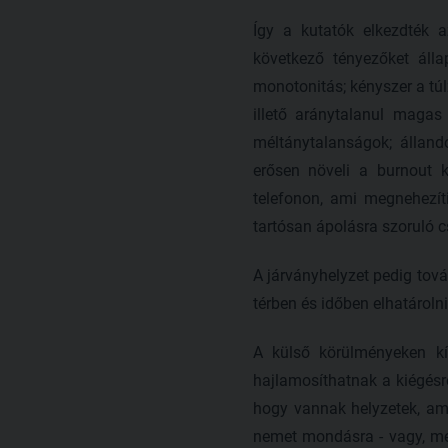
Így a kutatók elkezdték a
következő tényezőket álla
monotonitás; kényszer a túl
illető aránytalanul magas
méltánytalanságok; álland
erősen növeli a burnout k
telefonon, ami megnehezít
tartósan ápolásra szoruló c
A járványhelyzet pedig tov
térben és időben elhatárolni 
A külső körülményeken kí
hajlamosíthatnak a kiégésre
hogy vannak helyzetek, ami
nemet mondásra - vagy, mert