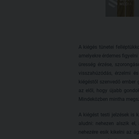
A kiégés tünetei felléptü
amelyekre érdemes figyelni 
üresség érzése, szorongás
visszahúzódás, érzelmi és
kiégéstől szenvedő ember g
az elől, hogy újabb gondo
Mindeközben mintha megszű
A kiégést testi jelzések is
aludni: nehezen alszik el,
nehezére esik kikelni az 