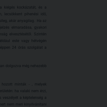
 a kiégés kockázatát, és a
, lecsökkent pihenési idő,
sileg, akár anyagilag. Ha az
jelzés elmaradása, gyakori
ság elvesztésétől. Szintén
például este vagy hétvégén
 éppen 24 órás szolgálat a
e-ban dolgozva még nehezebb
 hozott minták - , melyek
rületén: ha valaki nem érzi,
s veszélyét a képtelenség a
mert nem meri kinyilvánítani