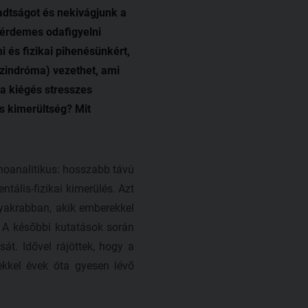
radtságot és nekivágjunk a
 érdemes odafigyelni
 és fizikai pihenésünkért,
szindróma) vezethet, ami
 a kiégés stresszes
s kimerültség? Mit
hoanalitikus: hosszabb távú
tális-fizikai kimerülés. Azt
gyakrabban, akik emberekkel
 A későbbi kutatások során
t. Idővel rájöttek, hogy a
ekkel évek óta gyesen lévő