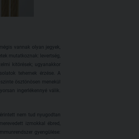
mégis vannak olyan jegyek,
etek mutatkoznak: levertség,
elmi kitörések; ugyanakkor
solatok tehernek érzése. A
, szinte ösztönösen menekül
orsan ingerlékennyé válik.
z érintett nem tud nyugodtan
lmerevedett izmokkal ébred,
 immunrendszer gyengülése: