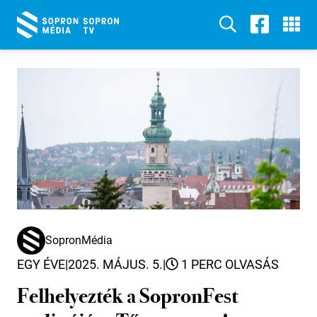
SopronMédia
EGY ÉVE
|
2025. MÁJUS. 5.
|
1 PERC OLVASÁS
Felhelyezték a SopronFest