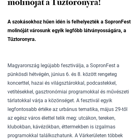
molinóját a Tűztoronyra!
A szokásokhoz hűen idén is felhelyezték a SopronFest
molinóját városunk egyik legfőbb látványosságára, a
Tűztoronyra.
Magyarország legújabb fesztiválja, a SopronFest a
pünkösdi hétvégén, június 6. és 8. között rengeteg
koncerttel, hazai és világsztárokkal, podcastekkel,
vetítésekkel, gasztronómiai programokkal és művészeti
tárlatokkal várja a közönséget. A fesztivál egyik
legfontosabb értéke az urbánus tematika, május 29-től
az egész város élettel telik meg: utcákon, tereken,
klubokban, kávézókban, éttermekben is izgalmas
programokkal találkozhatunk. A Várkerületen többek