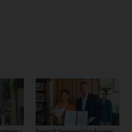
változás a
Búcsúzik Soprontól Sato Kasumi