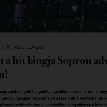
 1.
|
1 PERC OLVASÁS
 a hit lángja Sopron ad
n!
soproniak meghitt hangulatban gyűltek össze a Fő téren, hogy
s meggyújtásának. Az eseményt a Fidelissima Vegyeskar műsor
gármestere köszöntötte a jelenlévőket, hangsúlyozva a közöss