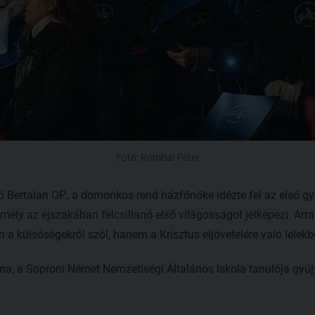
Fotó: Rombai Péter
Bertalan OP., a domonkos rend házfőnöke idézte fel az első gye
mely az éjszakában felcsillanó első világosságot jelképezi. Arr
a külsőségekről szól, hanem a Krisztus eljövetelére való lélekbe
rna, a Soproni Német Nemzetiségi Általános Iskola tanulója gyúj