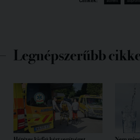
Címkék:
advent
Soproni
Legnépszerűbb cikk
Hétéves kisfiú kért segítséget
Nem mind