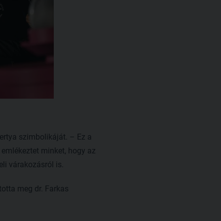
rtya szimbolikáját. – Ez a
a emlékeztet minket, hogy az
li várakozásról is.
totta meg dr. Farkas