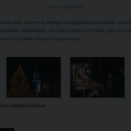
Fotó: Rombai Péter
arcza Attila, Sopron és térsége országgyűlési képviselője, vala
rkezőknek lehetőségük volt megcsodálni a Fő téren zajló Soproni 
dventi koncertet a Kecske-templomban.
riánk megtekintéséhez!