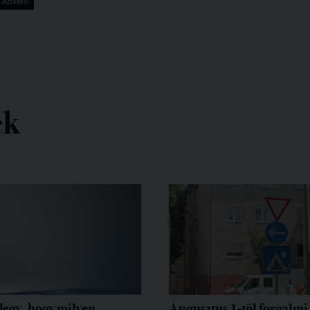
 Advent
ek
egy, hogy milyen
Augusztus 1-től forgalmi 