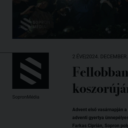
2 ÉVE
|
2024. DECEMBER.
Fellobbant
koszorújá
SopronMédia
Advent első vasárnapján a 
adventi gyertya ünnepélye
Farkas Ciprián, Sopron pol