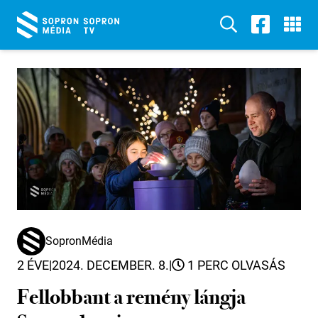
SopronMédia
2 ÉVE
|
2024. DECEMBER. 8.
|
1 PERC OLVASÁS
Fellobbant a remény lángja