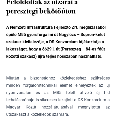
Feloldották az útzárat a
peresztegi bekötőúton
A Nemzeti Infrastruktúra Fejlesztő Zrt. megbízásából
épülő M85 gyorsforgalmi út Nagylózs – Sopron-kelet
szakasz kivitelezője, a DS Konzorcium tájékoztatja a
lakosságot, hogy a 8629 j. út (Pereszteg – 84-es főút
közötti szakasz) újra teljes hosszában használható.
Miután a biztonsághoz közlekedéshez szükséges
minden forgalomtechnikai elemet elhelyeztek az új
nyomvonalon és az M85 felett átívelő új híd
terheléspróbája is sikeresen lezajlott a DS Konzorcium a
Magyar Közút hozzájárulásával megnyitotta az
útszakaszt a közlekedők számára.