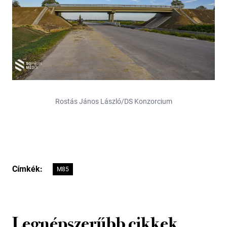
Rostás János László/DS Konzorcium
Címkék:
M85
Legnépszerűbb cikkek