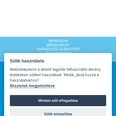
IMPRESSZUM
MÉDIAAJÁNLAT
ADATKEZELÉSI TÁJÉKOZTATÓ
JOGI NYILATKOZAT
MODERÁLÁSI SZABÁLYZAT
Sütik használata
Weboldalunkon a lehető legjobb felhasználói élmény
érdekében sütiket használunk. Kérlek, járulj hozzá a
használatukhoz!
Részletek megjelenítése
WEBDESIGN
Minden süti elfogadása
WEBFEJLESZTŐ
Sütik elutasítása