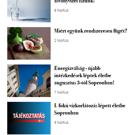
ásványvizet iszunk!
8 NAPJA
Miért együnk rendszeresen fügét?
2 NAPJA
Energiaválság - újabb
intézkedések léptek életbe
augusztus 3-tól Sopronban!
7 NAPJA
I. fokú vízkorlátozás lépett életbe
Sopronban
9 NAPJA