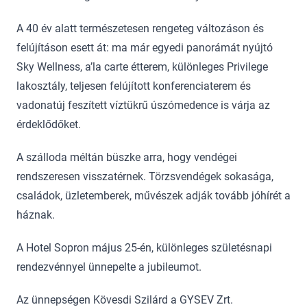
A 40 év alatt természetesen rengeteg változáson és
felújításon esett át: ma már egyedi panorámát nyújtó
Sky Wellness, a’la carte étterem, különleges Privilege
lakosztály, teljesen felújított konferenciaterem és
vadonatúj feszített víztükrű úszómedence is várja az
érdeklődőket.
A szálloda méltán büszke arra, hogy vendégei
rendszeresen visszatérnek. Törzsvendégek sokasága,
családok, üzletemberek, művészek adják tovább jóhírét a
háznak.
A Hotel Sopron május 25-én, különleges születésnapi
rendezvénnyel ünnepelte a jubileumot.
Az ünnepségen Kövesdi Szilárd a GYSEV Zrt.