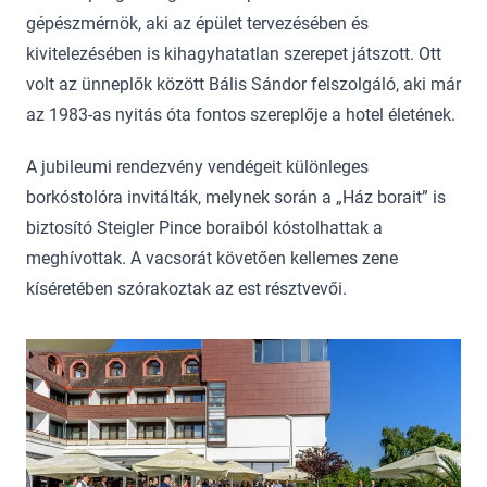
gépészmérnök, aki az épület tervezésében és
kivitelezésében is kihagyhatatlan szerepet játszott. Ott
volt az ünneplők között Bális Sándor felszolgáló, aki már
az 1983-as nyitás óta fontos szereplője a hotel életének.
A jubileumi rendezvény vendégeit különleges
borkóstolóra invitálták, melynek során a „Ház borait” is
biztosító Steigler Pince boraiból kóstolhattak a
meghívottak. A vacsorát követően kellemes zene
kíséretében szórakoztak az est résztvevői.