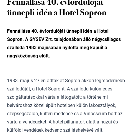
Fennállása 40. évfordulóját
ünnepli idén a Hotel Sopron
Fennállása 40. évfordulóját ünnepli idén a Hotel
Sopron. A GYSEV Zrt. tulajdonában álló négycsillagos
szálloda 1983 májusában nyitotta meg kapuit a
nagyközönség előtt.
1983. május 27-én adták át Sopron akkori legmodernebb
szállodáját, a Hotel Sopront. A szálloda különleges
szolgáltatásokkal várta a látogatóit: a történelmi
belvároshoz közel épült hotelben külön lakosztályok,
szépségszalon, kültéri medence és a Vinosseum borház
várta a vendégeket. A hotel pillanatok alatt a hazai és
külföldi vendégek kedvenc szálláshelyévé vált.