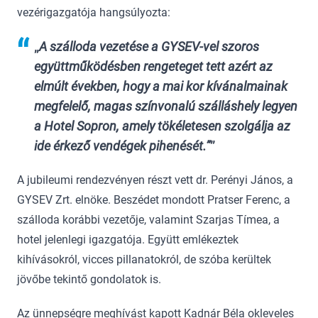
vezérigazgatója hangsúlyozta:
„
A szálloda vezetése a GYSEV-vel szoros
együttműködésben rengeteget tett azért az
elmúlt években, hogy a mai kor kívánalmainak
megfelelő, magas színvonalú szálláshely legyen
a Hotel Sopron, amely tökéletesen szolgálja az
ide érkező vendégek pihenését.”
A jubileumi rendezvényen részt vett dr. Perényi János, a
GYSEV Zrt. elnöke. Beszédet mondott Pratser Ferenc, a
szálloda korábbi vezetője, valamint Szarjas Tímea, a
hotel jelenlegi igazgatója. Együtt emlékeztek
kihívásokról, vicces pillanatokról, de szóba kerültek
jövőbe tekintő gondolatok is.
Az ünnepségre meghívást kapott Kadnár Béla okleveles