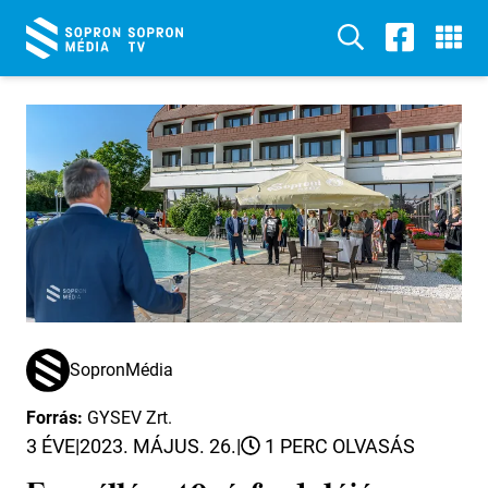
SopronMédia
Forrás:
GYSEV Zrt.
3 ÉVE
|
2023. MÁJUS. 26.
|
1 PERC OLVASÁS