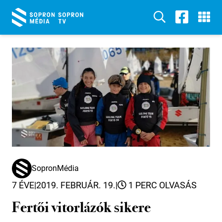
SopronMédia
7 ÉVE
|
2019. FEBRUÁR. 19.
|
1 PERC OLVASÁS
Fertői vitorlázók sikere