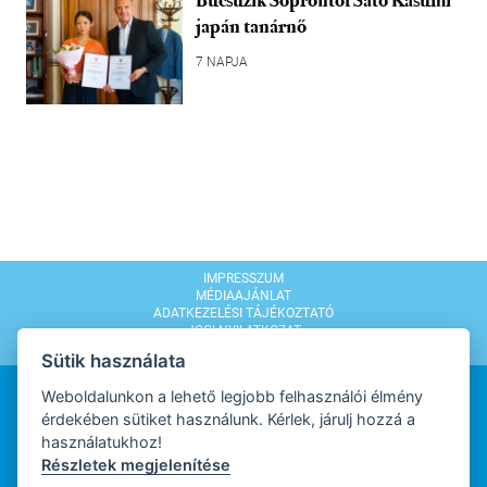
Búcsúzik Soprontól Sato Kasumi
japán tanárnő
7 NAPJA
IMPRESSZUM
MÉDIAAJÁNLAT
ADATKEZELÉSI TÁJÉKOZTATÓ
JOGI NYILATKOZAT
MODERÁLÁSI SZABÁLYZAT
Sütik használata
Weboldalunkon a lehető legjobb felhasználói élmény
érdekében sütiket használunk. Kérlek, járulj hozzá a
használatukhoz!
Részletek megjelenítése
WEBDESIGN