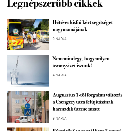
Legnépszerűbb cikkek
Hétéves kisfiú kért segítséget
nagymamájának
9 NAPJA
Nem mindegy, hogy milyen
ásványvizet iszunk!
4 NAPJA
Augusztus 1-től forgalmi változás
a Csengery utca felújításának
harmadik üteme miatt
9 NAPJA