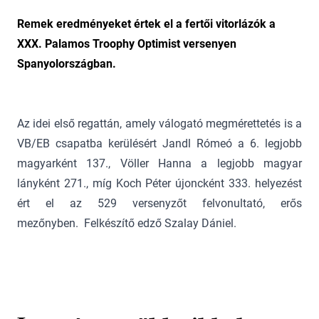
Remek eredményeket értek el a fertői vitorlázók a
XXX. Palamos Troophy Optimist versenyen
Spanyolországban.
Az idei első regattán, amely válogató megmérettetés is a
VB/EB csapatba kerülésért Jandl Rómeó a 6. legjobb
magyarként 137., Völler Hanna a legjobb magyar
lányként 271., míg Koch Péter újoncként 333. helyezést
ért el az 529 versenyzőt felvonultató, erős
mezőnyben. Felkészítő edző Szalay Dániel.