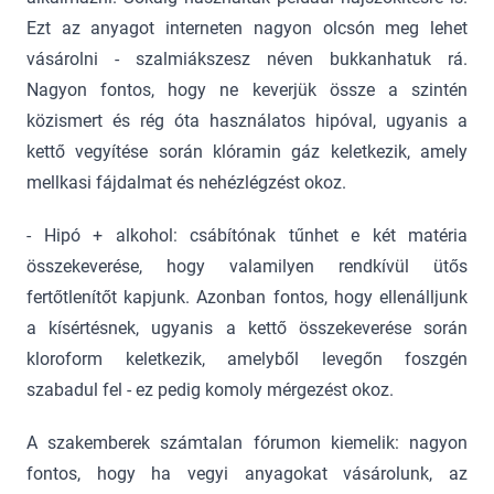
Ezt az anyagot interneten nagyon olcsón meg lehet
vásárolni - szalmiákszesz néven bukkanhatuk rá.
Nagyon fontos, hogy ne keverjük össze a szintén
közismert és rég óta használatos hipóval, ugyanis a
kettő vegyítése során klóramin gáz keletkezik, amely
mellkasi fájdalmat és nehézlégzést okoz.
- Hipó + alkohol: csábítónak tűnhet e két matéria
összekeverése, hogy valamilyen rendkívül ütős
fertőtlenítőt kapjunk. Azonban fontos, hogy ellenálljunk
a kísértésnek, ugyanis a kettő összekeverése során
kloroform keletkezik, amelyből levegőn foszgén
szabadul fel - ez pedig komoly mérgezést okoz.
A szakemberek számtalan fórumon kiemelik: nagyon
fontos, hogy ha vegyi anyagokat vásárolunk, az