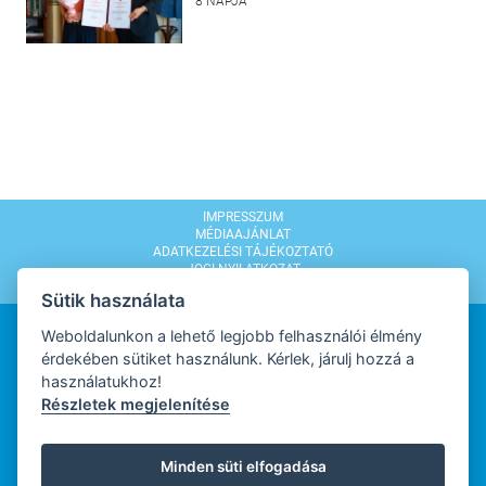
8 NAPJA
IMPRESSZUM
MÉDIAAJÁNLAT
ADATKEZELÉSI TÁJÉKOZTATÓ
JOGI NYILATKOZAT
MODERÁLÁSI SZABÁLYZAT
Sütik használata
Weboldalunkon a lehető legjobb felhasználói élmény
érdekében sütiket használunk. Kérlek, járulj hozzá a
használatukhoz!
Részletek megjelenítése
WEBDESIGN
Minden süti elfogadása