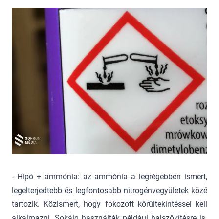
- Hipó + ammónia: az ammónia a legrégebben ismert,
legelterjedtebb és legfontosabb nitrogénvegyületek közé
tartozik. Közismert, hogy fokozott körültekintéssel kell
alkalmazni. Sokáig használták például hajszőkítésre is.