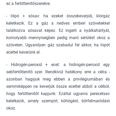
ez a fertőtlenítőszerekre.
- Hipó + sósav: ha ezeket összekeverjük, klórgáz
keletkezik. Ez a gáz a nedves emberi szövetekkel
találkozva sósavat képez. Ez ingerli a nyálkahártyát,
komolyabb mennyiségben pedig maró sérülést okoz a
szöveten. Ugyanilyen gáz szabadul fel akkor, ha hipót
ecettel keverünk el.
- Hidrogén-peroxid + ecet: a hidrogén-peroxid egy
sebfertőtlenítő szer. Rendkívül hatékony erre a célra -
azonban hagyjuk meg ebben a privilégiumában és
semmiképpen ne keverjük össze ecettel abból a célból,
hogy fertőtlenítőt kapjunk. Ezáltal ugyanis perecetsav
keletkezik, amely szempírt, köhögést, bőrfelmaródást
okoz.