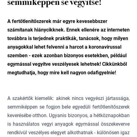
semmiképpen se vegyítse!
A fertőtlenítőszerek már egyre kevesebbszer
számítanak hiánycikknek. Ennek ellenére az interneten
továbbra is terjednek praktikák, tanácsok, hogy milyen
anyagokkal lehet felvenni a harcot a koronavírussal
szemben - ezek azonban bizonyos esetekben, például
egymással vegyítve veszélyesek lehetnek! Cikkünkből
megtudhatja, hogy mire kell nagyon odafigyelnie!
A szakértők kiemelik: akinek nincs vegyészi jártassága,
semmiképpen se fogjon bele egyedüli fertőtlenítőszerek
keverésébe otthon. Ugyanis bizonyos, a hétköznapokban
is használatos vegyi anyagok egymással összekeverve
rendkívül veszélyes elegyet alkothatnak - különösen igaz