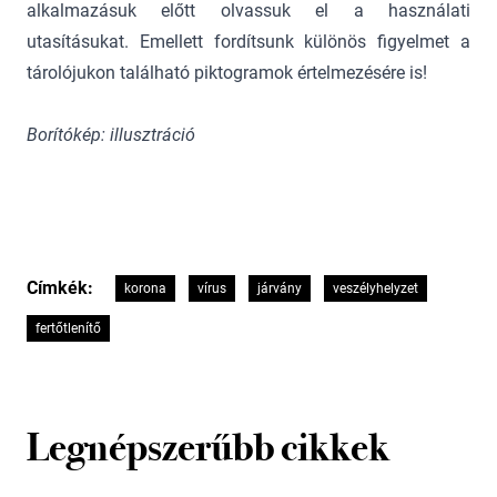
alkalmazásuk előtt olvassuk el a használati
utasításukat. Emellett fordítsunk különös figyelmet a
tárolójukon található piktogramok értelmezésére is!
Borítókép: illusztráció
Címkék:
korona
vírus
járvány
veszélyhelyzet
fertőtlenítő
Legnépszerűbb cikkek