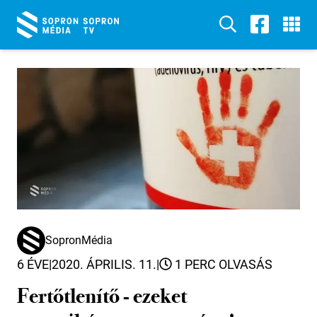
SopronMédia
6 ÉVE
|
2020. ÁPRILIS. 11.
|
1 PERC OLVASÁS
Fertőtlenítő - ezeket