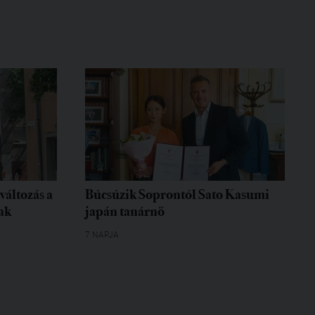
változás a
Búcsúzik Soprontól Sato Kasumi
ak
japán tanárnő
7 NAPJA