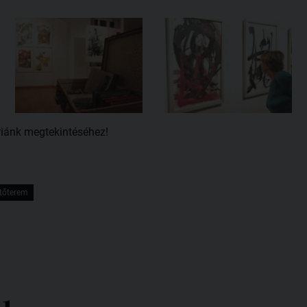
riánk megtekintéséhez!
stőterem