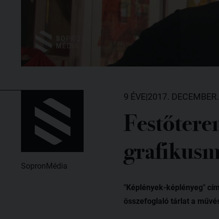
9 ÉVE
|
2017. DECEMBER.
Festőtere
grafikusm
SopronMédia
"Képlények-képlényeg" cím
összefoglaló tárlat a művé