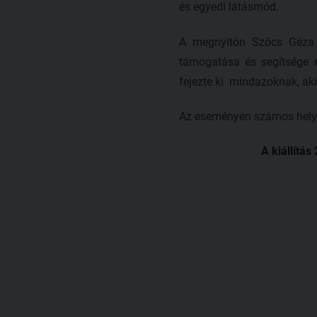
és egyedi látásmód.
A megnyitón Szőcs Géza 
támogatása és segítsége 
fejezte ki mindazoknak, ak
Az eseményen számos helyi m
A kiállítá