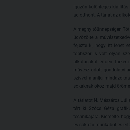
Igazán különleges kiállítá
ad otthont. A tárlat az alk
A megnyitóünnepségen Tóth
üdvözölte a művészetkedve
fejezte ki, hogy itt lehet
többször is volt olyan sz
alkotásokat értően fürkés
művész adott gondolatvilágá
szívvel ajánlja mindazokna
sokaknak okoz majd öröme
A tárlatot N. Mészáros Júli
tért ki Szőcs Géza grafiku
technikájára. Kiemelte, hog
és sokrétű munkából és érté