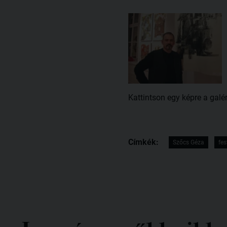
Kattintson egy képre a galé
Címkék:
Szőcs Géza
fe