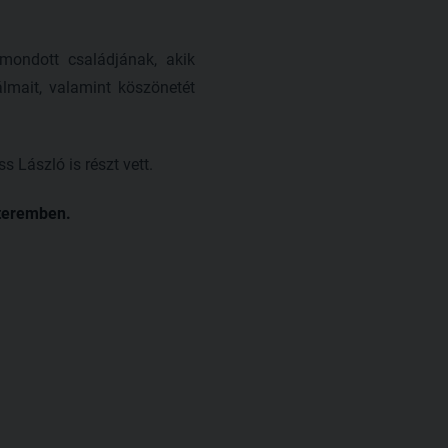
ondott családjának, akik
mait, valamint köszönetét
 László is részt vett.
tőteremben.