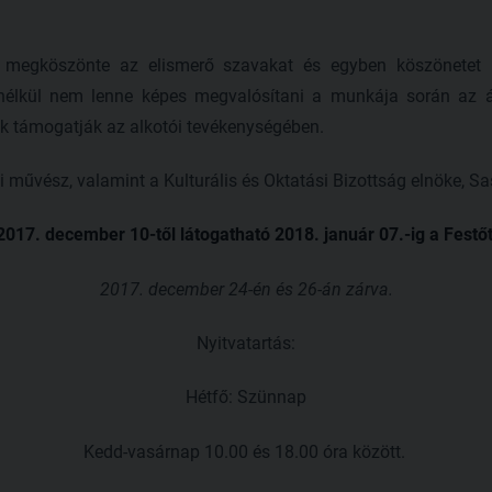
megköszönte az elismerő szavakat és egyben köszönetet m
nélkül nem lenne képes megvalósítani a munkája során az ál
ik támogatják az alkotói tevékenységében.
űvész, valamint a Kulturális és Oktatási Bizottság elnöke, Sass
s 2017. december 10-től látogatható 2018. január 07.-ig a Fes
2017. december 24-én és 26-án zárva.
Nyitvatartás:
Hétfő: Szünnap
Kedd-vasárnap 10.00 és 18.00 óra között.