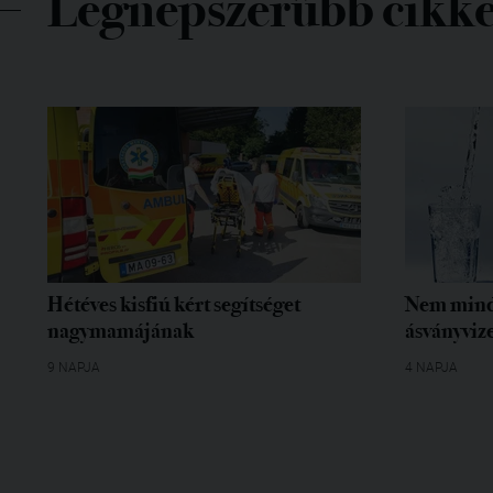
Legnépszerűbb cikk
Hétéves kisfiú kért segítséget
Nem mind
nagymamájának
ásványvize
9 NAPJA
4 NAPJA