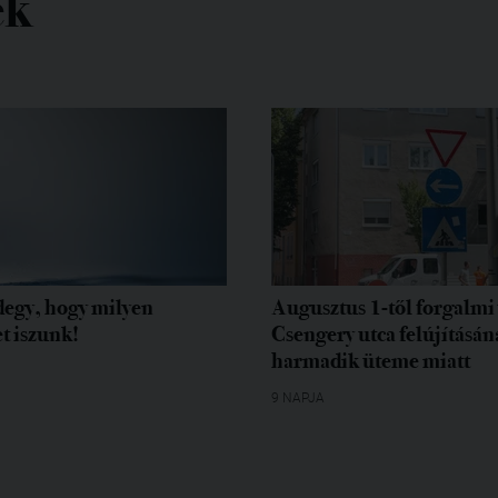
ek
egy, hogy milyen
Augusztus 1-től forgalmi 
t iszunk!
Csengery utca felújításán
harmadik üteme miatt
9 NAPJA