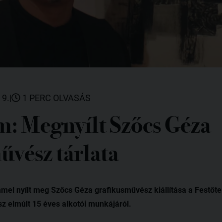
 9.
|
1 PERC OLVASÁS
m: Megnyílt Szőcs Géza
űvész tárlata
mel nyílt meg Szőcs Géza grafikusművész kiállítása a Festő
sz elmúlt 15 éves alkotói munkájáról.