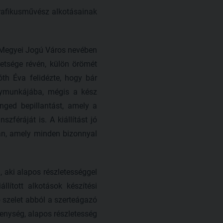
grafikusművész alkotásainak
 Megyei Jogú Város nevében
etsége révén, külön örömét
óth Éva felidézte, hogy bár
elymunkájába, mégis a kész
nged bepillantást, amely a
zféráját is. A kiállítást jó
ban, amely minden bizonnyal
, aki alapos részletességgel
llított alkotások készítési
ó szelet abból a szerteágazó
kenység, alapos részletesség