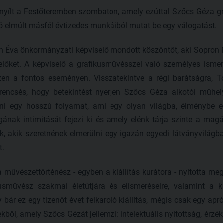
s nyílt a Festőteremben szombaton, amely ezúttal Szőcs Géza 
otó elmúlt másfél évtizedes munkáiból mutat be egy válogatást.
 Éva önkormányzati képviselő mondott köszöntőt, aki Sopron
lőket. A képviselő a grafikusművésszel való személyes ismer
 ezen a fontos eseményen. Visszatekintve a régi barátságra, T
erencsés, hogy betekintést nyerjen Szőcs Géza alkotói műh
zni egy hosszú folyamat, ami egy olyan világba, élménybe e
nak intimitását fejezi ki és amely elénk tárja szinte a magáns
k, akik szeretnének elmerülni egy igazán egyedi látványvilág
t.
a művészettörténész - egyben a kiállítás kurátora - nyitotta meg
sművész szakmai életútjára és elismeréseire, valamint a kiá
y bár ez egy tizenöt évet felkaroló kiállítás, mégis csak egy apr
kből, amely Szőcs Gézát jellemzi: intelektuális nyitottság, érzé