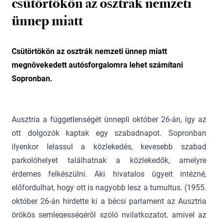
csütörtökön az osztrák nemzeti
ünnep miatt
Csütörtökön az osztrák nemzeti ünnep miatt
megnövekedett autósforgalomra lehet számítani
Sopronban.
Ausztria a függetlenségét ünnepli október 26-án, így az
ott dolgozók kaptak egy szabadnapot. Sopronban
ilyenkor lelassul a közlekedés, kevesebb szabad
parkolóhelyet találhatnak a közlekedők, amelyre
érdemes felkészülni. Aki hivatalos ügyeit intézné,
előfordulhat, hogy ott is nagyobb lesz a tumultus. (1955.
október 26-án hirdette ki a bécsi parlament az Ausztria
örökös semlegességéről szóló nyilatkozatot, amivel az