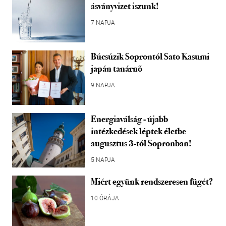
ásványvizet iszunk!
7 NAPJA
Búcsúzik Soprontól Sato Kasumi
japán tanárnő
9 NAPJA
Energiaválság - újabb
intézkedések léptek életbe
augusztus 3-tól Sopronban!
5 NAPJA
Miért együnk rendszeresen fügét?
10 ÓRÁJA