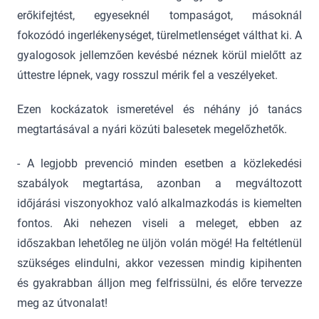
erőkifejtést, egyeseknél tompaságot, másoknál
fokozódó ingerlékenységet, türelmetlenséget válthat ki. A
gyalogosok jellemzően kevésbé néznek körül mielőtt az
úttestre lépnek, vagy rosszul mérik fel a veszélyeket.
Ezen kockázatok ismeretével és néhány jó tanács
megtartásával a nyári közúti balesetek megelőzhetők.
- A legjobb prevenció minden esetben a közlekedési
szabályok megtartása, azonban a megváltozott
időjárási viszonyokhoz való alkalmazkodás is kiemelten
fontos. Aki nehezen viseli a meleget, ebben az
időszakban lehetőleg ne üljön volán mögé! Ha feltétlenül
szükséges elindulni, akkor vezessen mindig kipihenten
és gyakrabban álljon meg felfrissülni, és előre tervezze
meg az útvonalat!