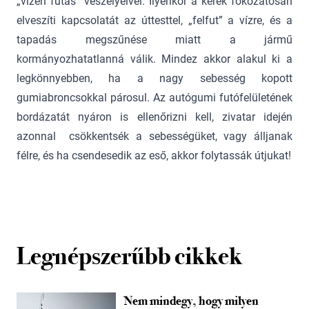
„vízen futás” veszélyeivel. Ilyenkor a kerék fokozatosan
elveszíti kapcsolatát az úttesttel, „felfut” a vízre, és a
tapadás megszűnése miatt a jármű
kormányozhatatlanná válik. Mindez akkor alakul ki a
legkönnyebben, ha a nagy sebesség kopott
gumiabroncsokkal párosul. Az autógumi futófelületének
bordázatát nyáron is ellenőrizni kell, zivatar idején
azonnal csökkentsék a sebességüket, vagy álljanak
félre, és ha csendesedik az eső, akkor folytassák útjukat!
Legnépszerűbb cikkek
Nem mindegy, hogy milyen