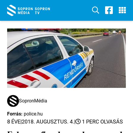
SopronMédia
Forrás:
police.hu
8 ÉVE
|
2018. AUGUSZTUS. 4.
|
1 PERC OLVASÁS