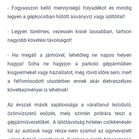
- Fogyasszon kellő mennyiségű folyadékot és mindig
legyen a gépkocsiban hűtött ásványvíz vagy üdítőital!
- Legyen türelmes, vezessen kissé lassabban, tartson
nagyobb követési távolságot!
- Ha megáll a járművel, lehetőleg ne napos helyen
hagyja! Soha ne hagyjon a parkoló gépjárműben
kisgyermeket vagy háziállatot, még rövid időre sem, mert
a felforrósodott utastérben ennek akár életveszélyes
következményei is lehetnek!
Az évszak másik sajátossága a váratlanul lezúduló,
özönvízszerű esőzés, mely szintén próbára teszi a
gépjárművezetőket. A látótávolság hirtelen csökkenésén
túl az autósok nagy része nem számol az úgynevezett