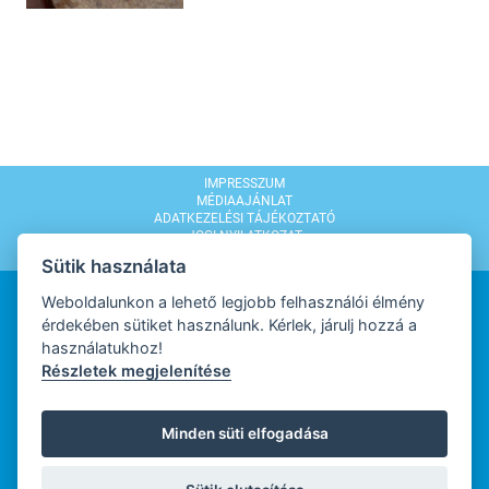
IMPRESSZUM
MÉDIAAJÁNLAT
ADATKEZELÉSI TÁJÉKOZTATÓ
JOGI NYILATKOZAT
MODERÁLÁSI SZABÁLYZAT
Sütik használata
Weboldalunkon a lehető legjobb felhasználói élmény
érdekében sütiket használunk. Kérlek, járulj hozzá a
használatukhoz!
Részletek megjelenítése
WEBDESIGN
Minden süti elfogadása
WEBFEJLESZTŐ