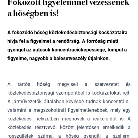
Fokozott figyelemmel vezessenek
a hőségben is!
A fokozódó hőség közlekedésbiztonsági kockázataira
hívja fel a figyelmet a rendőrség. A forróság miatt
gyengül az autósok koncentrációképessége, tompul a
figyelme, nagyobb a balesetveszély útjainkon.
A tartós hőség megviseli a szervezetet és
közlekedésbiztonsági szempontból is kockázatokat rejt.
A járművezetők általában kevésbé tudnak koncentrálni,
valamint a megszokottnál figyelmetlenebbek, mely egy
közlekedési helyzetben megnöveli a reakcióidőt is. A
közlekedés résztvevői között jelentősen emelkedik a
rosszullétek száma, a hőség gyengíti a szellemi