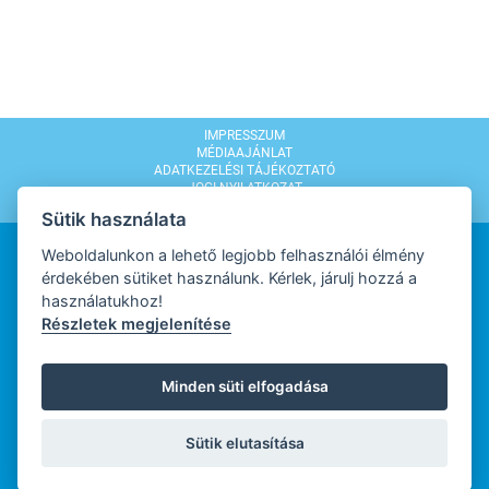
IMPRESSZUM
MÉDIAAJÁNLAT
ADATKEZELÉSI TÁJÉKOZTATÓ
JOGI NYILATKOZAT
MODERÁLÁSI SZABÁLYZAT
Sütik használata
Weboldalunkon a lehető legjobb felhasználói élmény
érdekében sütiket használunk. Kérlek, járulj hozzá a
használatukhoz!
Részletek megjelenítése
WEBDESIGN
Minden süti elfogadása
WEBFEJLESZTŐ
Sütik elutasítása