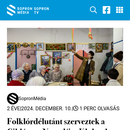
SopronMédia
2 ÉVE
|
2024. DECEMBER. 10.
|
1 PERC OLVASÁS
Folklórdélutánt szerveztek a