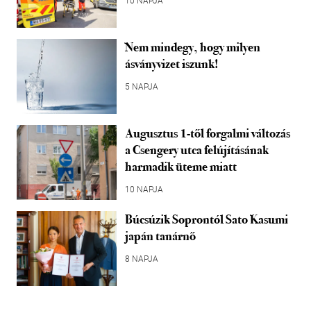
10 NAPJA
Nem mindegy, hogy milyen
ásványvizet iszunk!
5 NAPJA
Augusztus 1-től forgalmi változás
a Csengery utca felújításának
harmadik üteme miatt
10 NAPJA
Búcsúzik Soprontól Sato Kasumi
japán tanárnő
8 NAPJA