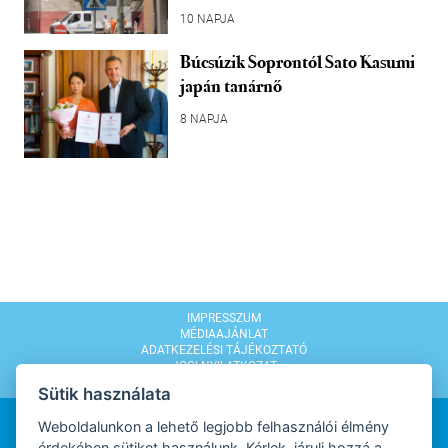
10 NAPJA
Búcsúzik Soprontól Sato Kasumi
japán tanárnő
8 NAPJA
IMPRESSZUM
MÉDIAAJÁNLAT
ADATKEZELÉSI TÁJÉKOZTATÓ
JOGI NYILATKOZAT
MODERÁLÁSI SZABÁLYZAT
Sütik használata
Weboldalunkon a lehető legjobb felhasználói élmény
érdekében sütiket használunk. Kérlek, járulj hozzá a