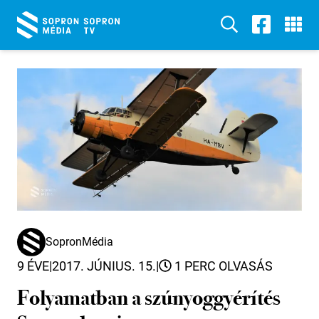
SopronMédia
9 ÉVE
|
2017. JÚNIUS. 15.
|
1 PERC OLVASÁS
Folyamatban a szúnyoggyérítés