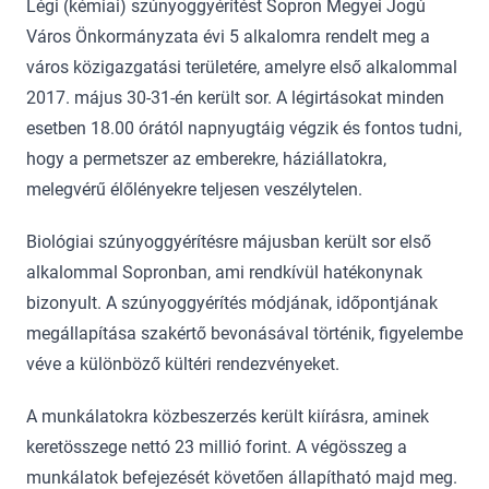
Légi (kémiai) szúnyoggyérítést Sopron Megyei Jogú
Város Önkormányzata évi 5 alkalomra rendelt meg a
város közigazgatási területére, amelyre első alkalommal
2017. május 30-31-én került sor. A légirtásokat minden
esetben 18.00 órától napnyugtáig végzik és fontos tudni,
hogy a permetszer az emberekre, háziállatokra,
melegvérű élőlényekre teljesen veszélytelen.
Biológiai szúnyoggyérítésre májusban került sor első
alkalommal Sopronban, ami rendkívül hatékonynak
bizonyult. A szúnyoggyérítés módjának, időpontjának
megállapítása szakértő bevonásával történik, figyelembe
véve a különböző kültéri rendezvényeket.
A munkálatokra közbeszerzés került kiírásra, aminek
keretösszege nettó 23 millió forint. A végösszeg a
munkálatok befejezését követően állapítható majd meg.