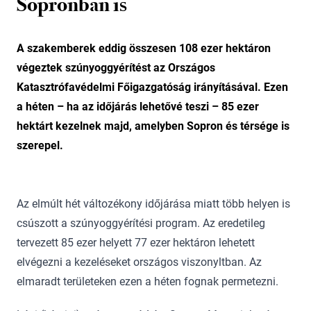
Sopronban is
A szakemberek eddig összesen 108 ezer hektáron
végeztek szúnyoggyérítést az Országos
Katasztrófavédelmi Főigazgatóság irányításával. Ezen
a héten – ha az időjárás lehetővé teszi – 85 ezer
hektárt kezelnek majd, amelyben Sopron és térsége is
szerepel.
Az elmúlt hét változékony időjárása miatt több helyen is
csúszott a szúnyoggyérítési program. Az eredetileg
tervezett 85 ezer helyett 77 ezer hektáron lehetett
elvégezni a kezeléseket országos viszonyltban. Az
elmaradt területeken ezen a héten fognak permetezni.