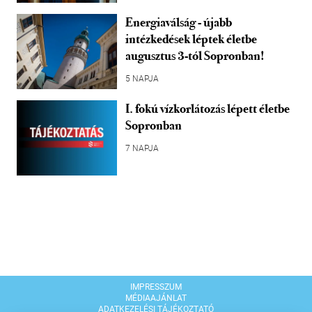
Energiaválság - újabb
intézkedések léptek életbe
augusztus 3-tól Sopronban!
5 NAPJA
I. fokú vízkorlátozás lépett életbe
Sopronban
7 NAPJA
IMPRESSZUM
MÉDIAAJÁNLAT
ADATKEZELÉSI TÁJÉKOZTATÓ