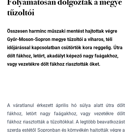
Folyamatosan dolgoztak a megye
tűzoltói
Összesen harminc műszaki mentést hajtottak végre
Győr-Moson-Sopron megye tűzoltói a viharos, téli
időjárással kapcsolatban csütörtök kora reggelig. Útra
dőlt fákhoz, letört, akadályt képező nagy faágakhoz,
vagy vezetékre dőlt fákhoz riasztották őket.
A váratlanul érkezett április hó súlya alatt útra dőlt
fákhoz, letört nagy faágakhoz, vagy vezetékre dőlt
fákhoz riasztották a tűzoltókkal. A legtöbb beavatkozást
szerda estétől Sopronban és környékén hajtották végre a