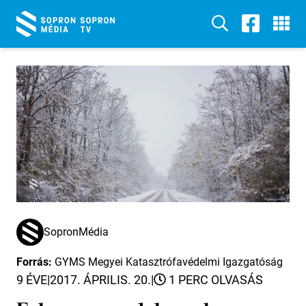
SopronMédia
Forrás:
GYMS Megyei Katasztrófavédelmi Igazgatóság
9 ÉVE
|
2017. ÁPRILIS. 20.
|
1 PERC OLVASÁS