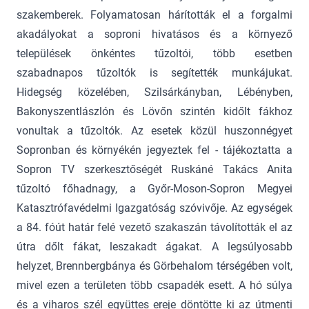
szakemberek. Folyamatosan hárították el a forgalmi
akadályokat a soproni hivatásos és a környező
települések önkéntes tűzoltói, több esetben
szabadnapos tűzoltók is segítették munkájukat.
Hidegség közelében, Szilsárkányban, Lébényben,
Bakonyszentlászlón és Lövőn szintén kidőlt fákhoz
vonultak a tűzoltók. Az esetek közül huszonnégyet
Sopronban és környékén jegyeztek fel - tájékoztatta a
Sopron TV szerkesztőségét Ruskáné Takács Anita
tűzoltó főhadnagy, a Győr-Moson-Sopron Megyei
Katasztrófavédelmi Igazgatóság szóvivője. Az egységek
a 84. fóút határ felé vezető szakaszán távolították el az
útra dőlt fákat, leszakadt ágakat. A legsúlyosabb
helyzet, Brennbergbánya és Görbehalom térségében volt,
mivel ezen a területen több csapadék esett. A hó súlya
és a viharos szél együttes ereje döntötte ki az útmenti