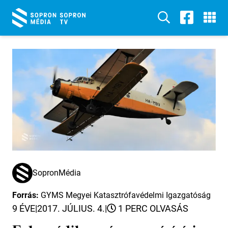
SopronMédia
Forrás:
GYMS Megyei Katasztrófavédelmi Igazgatóság
9 ÉVE
|
2017. JÚLIUS. 4.
|
1 PERC OLVASÁS