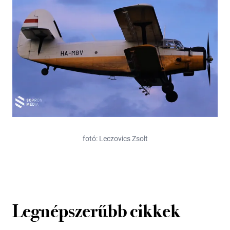
fotó: Leczovics Zsolt
Legnépszerűbb cikkek