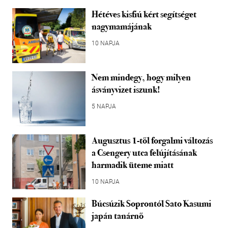
Hétéves kisfiú kért segítséget
nagymamájának
10 NAPJA
Nem mindegy, hogy milyen
ásványvizet iszunk!
5 NAPJA
Augusztus 1-től forgalmi változás
a Csengery utca felújításának
harmadik üteme miatt
10 NAPJA
Búcsúzik Soprontól Sato Kasumi
japán tanárnő