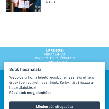
8 NAPJA
IMPRESSZUM
MÉDIAAJÁNLAT
ADATKEZELÉSI TÁJÉKOZTATÓ
JOGI NYILATKOZAT
MODERÁLÁSI SZABÁLYZAT
Sütik használata
Weboldalunkon a lehető legjobb felhasználói élmény
érdekében sütiket használunk. Kérlek, járulj hozzá a
használatukhoz!
Részletek megjelenítése
WEBDESIGN
Minden süti elfogadása