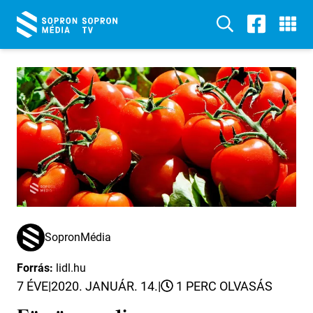
SopronMédia
Forrás:
lidl.hu
7 ÉVE
|
2020. JANUÁR. 14.
|
1 PERC OLVASÁS