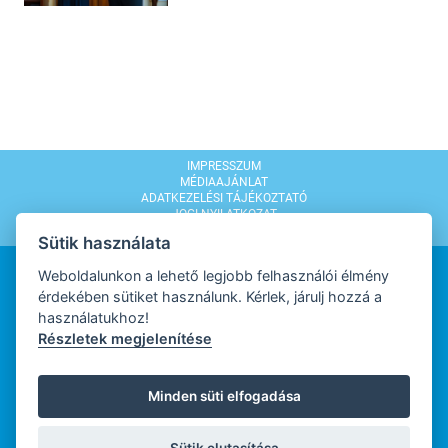
IMPRESSZUM
MÉDIAAJÁNLAT
ADATKEZELÉSI TÁJÉKOZTATÓ
JOGI NYILATKOZAT
MODERÁLÁSI SZABÁLYZAT
Sütik használata
Weboldalunkon a lehető legjobb felhasználói élmény
érdekében sütiket használunk. Kérlek, járulj hozzá a
használatukhoz!
Részletek megjelenítése
WEBDESIGN
Minden süti elfogadása
WEBFEJLESZTŐ