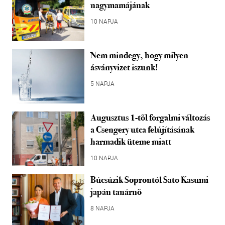
nagymamájának
10 NAPJA
Nem mindegy, hogy milyen
ásványvizet iszunk!
5 NAPJA
Augusztus 1-től forgalmi változás
a Csengery utca felújításának
harmadik üteme miatt
10 NAPJA
Búcsúzik Soprontól Sato Kasumi
japán tanárnő
8 NAPJA