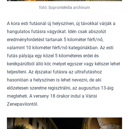
fotó: SopronMédia archívum
A kora esti futásnál új helyszínen, új távokkal várják a
hangulatos futásra vágyókat. Idén csak abszolút
eredményhirdetést tartanak 5 kilométer férfi/nő,
valamint 10 kilométer férfi/nő kategóriákban. Az esti
futás pályája egy közel 5 kilométeres erdei és
kerékpárútból álló kör, melyet egyszer vagy kétszer lehet
teljesíteni. Az éjszakai futásra az ultrafutáshoz
hasonlóan a helyszínen is lehet nevezni, de aki
előzetesen szeretne regisztrálni, az augusztus 13-áig
megteheti. A verseny 18 órakor indul a Várisi
Zenepavilontól.