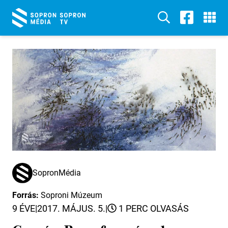
SopronMédia
Forrás:
Soproni Múzeum
9 ÉVE
|
2017. MÁJUS. 5.
|
1 PERC OLVASÁS