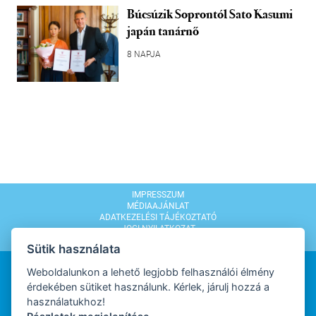
Búcsúzik Soprontól Sato Kasumi
japán tanárnő
8 NAPJA
IMPRESSZUM
MÉDIAAJÁNLAT
ADATKEZELÉSI TÁJÉKOZTATÓ
JOGI NYILATKOZAT
MODERÁLÁSI SZABÁLYZAT
Sütik használata
Weboldalunkon a lehető legjobb felhasználói élmény
érdekében sütiket használunk. Kérlek, járulj hozzá a
használatukhoz!