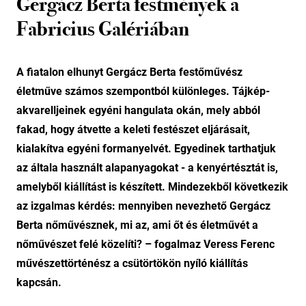
Gergácz Berta festmények a
Fabricius Galériában
A fiatalon elhunyt Gergácz Berta festőművész
életműve számos szempontból különleges. Tájkép-
akvarelljeinek egyéni hangulata okán, mely abból
fakad, hogy átvette a keleti festészet eljárásait,
kialakítva egyéni formanyelvét. Egyedinek tarthatjuk
az általa használt alapanyagokat - a kenyértésztát is,
amelyből kiállítást is készített. Mindezekből következik
az izgalmas kérdés: mennyiben nevezhető Gergácz
Berta nőművésznek, mi az, ami őt és életművét a
nőművészet felé közelíti? – fogalmaz Veress Ferenc
művészettörténész a csütörtökön nyíló kiállítás
kapcsán.