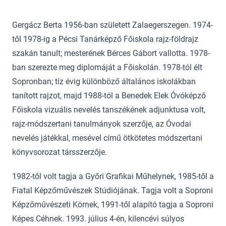
Gergácz Berta 1956-ban született Zalaegerszegen. 1974-
től 1978-ig a Pécsi Tanárképző Főiskola rajz-földrajz
szakán tanult; mesterének Bérces Gábort vallotta. 1978-
ban szerezte meg diplomáját a Főiskolán. 1978-tól élt
Sopronban; tíz évig különböző általános iskolákban
tanított rajzot, majd 1988-tól a Benedek Elek Óvóképző
Főiskola vizuális nevelés tanszékének adjunktusa volt,
rajz-módszertani tanulmányok szerzője, az Óvodai
nevelés játékkal, mesével című ötkötetes módszertani
könyvsorozat társszerzője.
1982-től volt tagja a Győri Grafikai Műhelynek, 1985-től a
Fiatal Képzőművészek Stúdiójának. Tagja volt a Soproni
Képzőművészeti Körnek, 1991-től alapító tagja a Soproni
Képes Céhnek. 1993. július 4-én, kilencévi súlyos