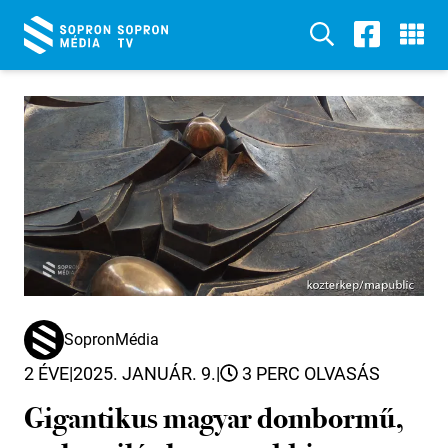
SopronMédia
2 ÉVE
|
2025. JANUÁR. 9.
|
3 PERC OLVASÁS
Gigantikus magyar dombormű,