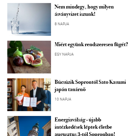
Nem mindegy, hogy milyen
ásványvizet iszunk!
8 NAPJA
Miért együnk rendszeresen fügét?
EGY NAPJA
Búcsúzik Soprontól Sato Kasumi
japán tanárnő
10 NAPJA
Energiaválság - újabb
intézkedések léptek életbe
augusztus 3-tól Sopronban!