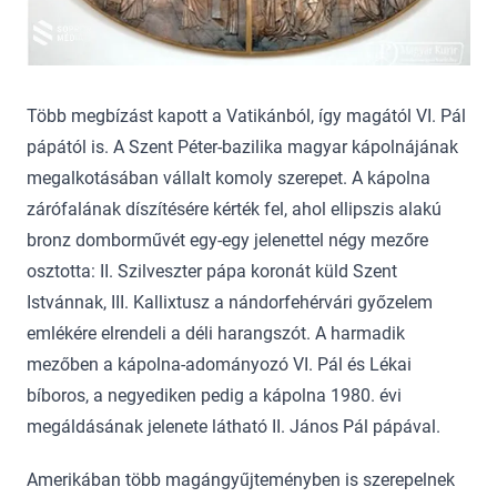
Több megbízást kapott a Vatikánból, így magától VI. Pál
pápától is. A Szent Péter-bazilika magyar kápolnájának
megalkotásában vállalt komoly szerepet. A kápolna
zárófalának díszítésére kérték fel, ahol ellipszis alakú
bronz domborművét egy-egy jelenettel négy mezőre
osztotta: II. Szilveszter pápa koronát küld Szent
Istvánnak, III. Kallixtusz a nándorfehérvári győzelem
emlékére elrendeli a déli harangszót. A harmadik
mezőben a kápolna-adományozó VI. Pál és Lékai
bíboros, a negyediken pedig a kápolna 1980. évi
megáldásának jelenete látható II. János Pál pápával.
Amerikában több magángyűjteményben is szerepelnek