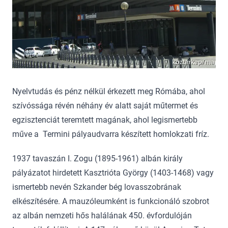
Nyelvtudás és pénz nélkül érkezett meg Rómába, ahol
szívóssága révén néhány év alatt saját műtermet és
egzisztenciát teremtett magának, ahol legismertebb
műve a Termini pályaudvarra készített homlokzati fríz.
1937 tavaszán I. Zogu (1895-1961) albán király
pályázatot hirdetett Kasztrióta György (1403-1468) vagy
ismertebb nevén Szkander bég lovasszobrának
elkészítésére. A mauzóleumként is funkcionáló szobrot
az albán nemzeti hős halálának 450. évfordulóján