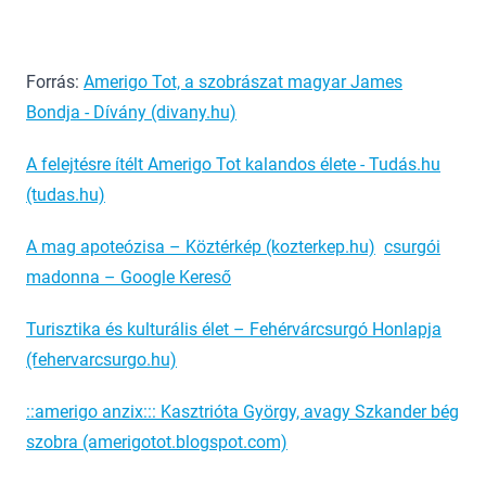
Forrás:
Amerigo Tot, a szobrászat magyar James
Bondja - Dívány (divany.hu)
A felejtésre ítélt Amerigo Tot kalandos élete - Tudás.hu
(tudas.hu)
A mag apoteózisa – Köztérkép (kozterkep.hu)
csurgói
madonna – Google Kereső
Turisztika és kulturális élet – Fehérvárcsurgó Honlapja
(fehervarcsurgo.hu)
::amerigo anzix::: Kasztrióta György, avagy Szkander bég
szobra (amerigotot.blogspot.com)