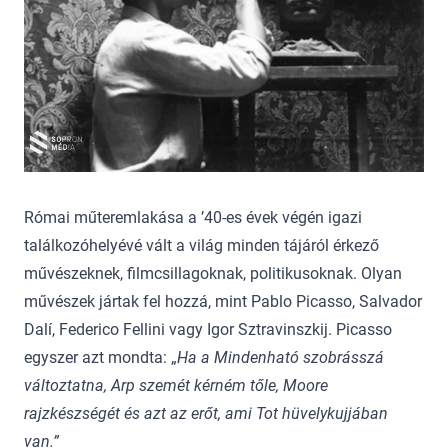
Római műteremlakása a ’40-es évek végén igazi
találkozóhelyévé vált a világ minden tájáról érkező
művészeknek, filmcsillagoknak, politikusoknak. Olyan
művészek jártak fel hozzá, mint Pablo Picasso, Salvador
Dalí, Federico Fellini vagy Igor Sztravinszkij. Picasso
egyszer azt mondta: „
Ha a Mindenható szobrásszá
változtatna, Arp szemét kérném tőle, Moore
rajzkészségét és azt az erőt, ami Tot hüvelykujjában
van.”