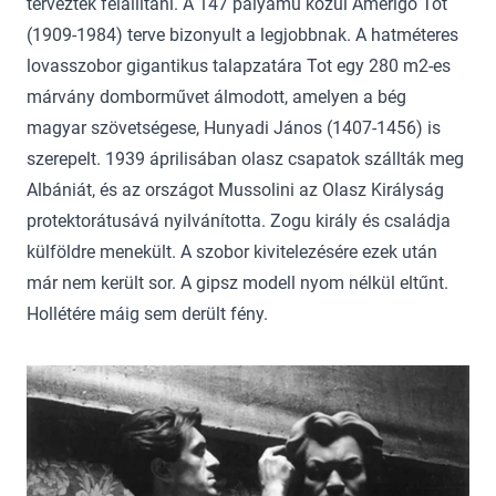
tervezték felállítani. A 147 pályamű közül Amerigo Tot
(1909-1984) terve bizonyult a legjobbnak. A hatméteres
lovasszobor gigantikus talapzatára Tot egy 280 m2-es
márvány domborművet álmodott, amelyen a bég
magyar szövetségese, Hunyadi János (1407-1456) is
szerepelt. 1939 áprilisában olasz csapatok szállták meg
Albániát, és az országot Mussolini az Olasz Királyság
protektorátusává nyilvánította. Zogu király és családja
külföldre menekült. A szobor kivitelezésére ezek után
már nem került sor. A gipsz modell nyom nélkül eltűnt.
Hollétére máig sem derült fény.