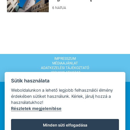
6 NAPJA
IMPRESSZUM
MÉDIAAJÁNLAT
ADATKEZELÉSI TÁJÉKOZTATÓ
JOGI NYILATKOZAT
MODERÁLÁSI SZABÁLYZAT
Sütik használata
Weboldalunkon a lehető legjobb felhasználói élmény
érdekében sütiket használunk. Kérlek, járulj hozzá a
használatukhoz!
Részletek megjelenítése
WEBDESIGN
Minden süti elfogadása