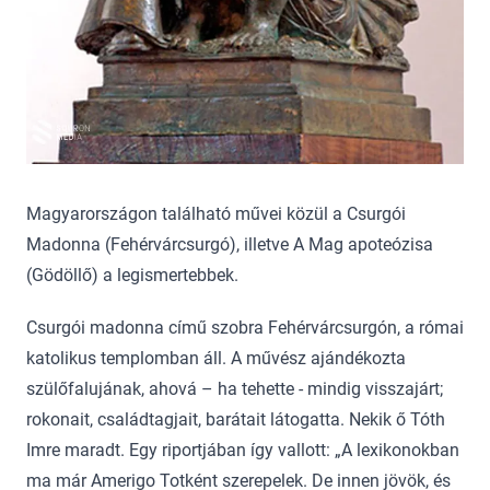
Magyarországon található művei közül a Csurgói
Madonna (Fehérvárcsurgó), illetve A Mag apoteózisa
(Gödöllő) a legismertebbek.
Csurgói madonna című szobra Fehérvárcsurgón, a római
katolikus templomban áll. A művész ajándékozta
szülőfalujának, ahová – ha tehette - mindig visszajárt;
rokonait, családtagjait, barátait látogatta. Nekik ő Tóth
Imre maradt. Egy riportjában így vallott: „A lexikonokban
ma már Amerigo Totként szerepelek. De innen jövök, és