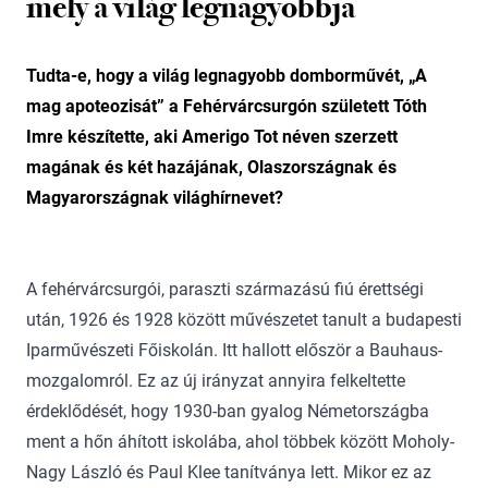
mely a világ legnagyobbja
Tudta-e, hogy a világ legnagyobb domborművét, „A
mag apoteozisát” a Fehérvárcsurgón született Tóth
Imre készítette, aki Amerigo Tot néven szerzett
magának és két hazájának, Olaszországnak és
Magyarországnak világhírnevet?
A fehérvárcsurgói, paraszti származású fiú érettségi
után, 1926 és 1928 között művészetet tanult a budapesti
Iparművészeti Főiskolán. Itt hallott először a Bauhaus-
mozgalomról. Ez az új irányzat annyira felkeltette
érdeklődését, hogy 1930-ban gyalog Németországba
ment a hőn áhított iskolába, ahol többek között Moholy-
Nagy László és Paul Klee tanítványa lett. Mikor ez az