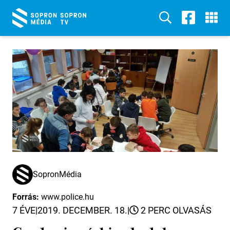
SopronMédia
Forrás:
www.police.hu
7 ÉVE
|
2019. DECEMBER. 18.
|
2 PERC OLVASÁS