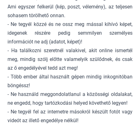
Ami egyszer felkerül (kép, poszt, vélemény), az teljesen
sohasem törölhető onnan.
- Ne tegyél közzé és ne ossz meg mással kihívó képet,
idegenek részére pedig semmilyen személyes
információt ne adj (adatot, képet)!
- Ha találkozni szeretnél valakivel, akit online ismertél
meg, mindig szólj előtte valamelyik szülődnek, és csak
az ő engedélyével tedd azt meg!
- Több ember által használt gépen mindig inkognitóban
böngéssz!
- Ne használd meggondolatlanul a közösségi oldalakat,
ne engedd, hogy tartózkodási helyed követhető legyen!
- Ne tegyél fel az internetre másokról készült fotót vagy
videót az illető engedélye nélkül!