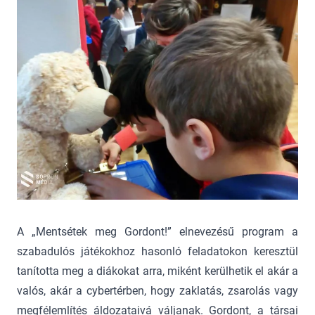
A „Mentsétek meg Gordont!” elnevezésű program a
szabadulós játékokhoz hasonló feladatokon keresztül
tanította meg a diákokat arra, miként kerülhetik el akár a
valós, akár a cybertérben, hogy zaklatás, zsarolás vagy
megfélemlítés áldozataivá váljanak. Gordont, a társai