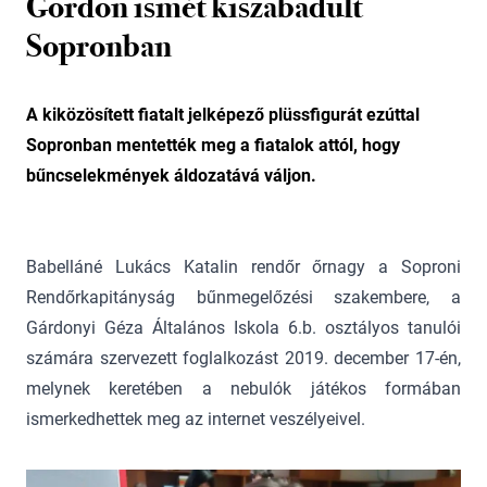
Gordon ismét kiszabadult
Sopronban
A kiközösített fiatalt jelképező plüssfigurát ezúttal
Sopronban mentették meg a fiatalok attól, hogy
bűncselekmények áldozatává váljon.
Babelláné Lukács Katalin rendőr őrnagy a Soproni
Rendőrkapitányság bűnmegelőzési szakembere, a
Gárdonyi Géza Általános Iskola 6.b. osztályos tanulói
számára szervezett foglalkozást 2019. december 17-én,
melynek keretében a nebulók játékos formában
ismerkedhettek meg az internet veszélyeivel.