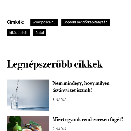
Címkék:
www.police.hu
Soproni Rendőrkapitányság
kiközösített
fiatal
Legnépszerűbb cikkek
Nem mindegy, hogy milyen
ásványvizet iszunk!
8 NAPJA
Miért együnk rendszeresen fügét?
2 NAPJA