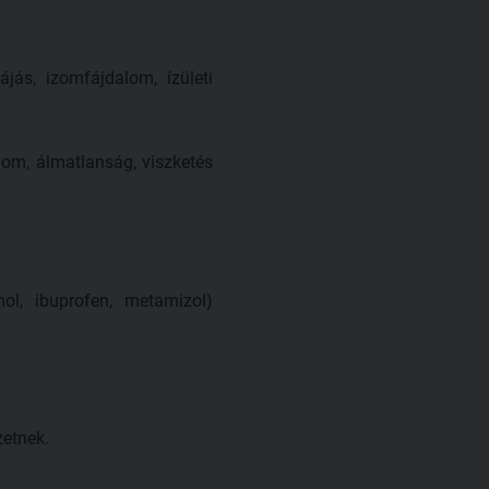
jás, izomfájdalom, ízületi
lom, álmatlanság, viszketés
mol, ibuprofen, metamizol)
.
zetnek.