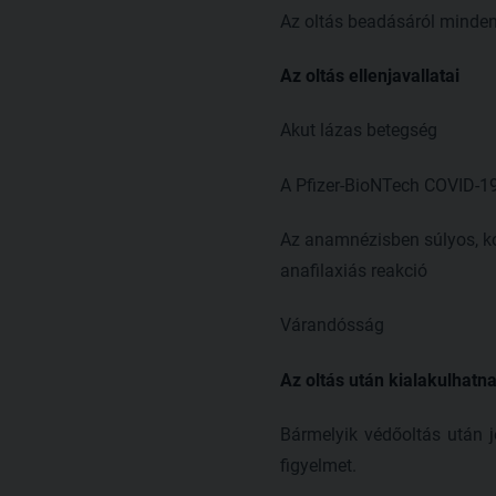
Az oltás beadásáról minden
Az oltás ellenjavallatai
Akut lázas betegség
A Pfizer-BioNTech COVID-19
Az anamnézisben súlyos, kór
anafilaxiás reakció
Várandósság
Az oltás után kialakulhatn
Bármelyik védőoltás után je
figyelmet.