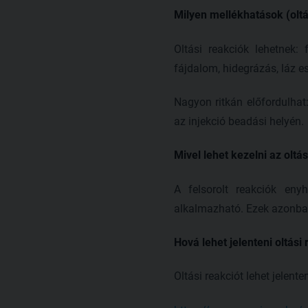
Milyen mellékhatások (oltá
Oltási reakciók lehetnek:
fájdalom, hidegrázás, láz e
Nagyon ritkán előfordulhat
az injekció beadási helyén.
Mivel lehet kezelni az oltás
A felsorolt reakciók enyh
alkalmazható. Ezek azonba
Hová lehet jelenteni oltási 
Oltási reakciót lehet jelen