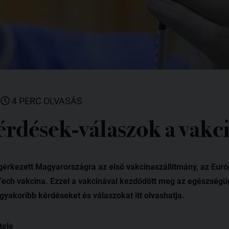
|
4 PERC OLVASÁS
érdések-válaszok a vakc
rkezett Magyarországra az első vakcinaszállítmány, az Eur
Tech vakcina. Ezzel a vakcinával kezdődött meg az egészségüg
gyakoribb kérdéseket és válaszokat itt olvashatja.
tele