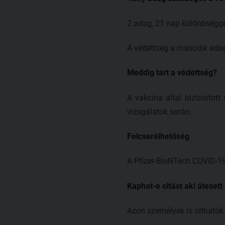
2 adag, 21 nap különbségg
A védettség a második adag 
Meddig tart a védettség?
A vakcina által biztosítot
vizsgálatok során.
Felcserélhetőség
A Pfizer-BioNTech COVID-19
Kaphat-e oltást aki áteset
Azon személyek is olthatók 