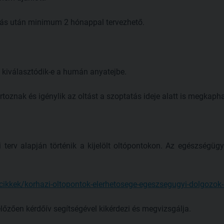
ás után minimum 2 hónappal tervezhető.
 kiválasztódik-e a humán anyatejbe.
toznak és igénylik az oltást a szoptatás ideje alatt is megkapha
 terv alapján történik a kijelölt oltópontokon. Az egészségügy
/cikkek/korhazi-oltopontok-elerhetosege-egeszsegugyi-dolgozo
lőzően kérdőív segítségével kikérdezi és megvizsgálja.