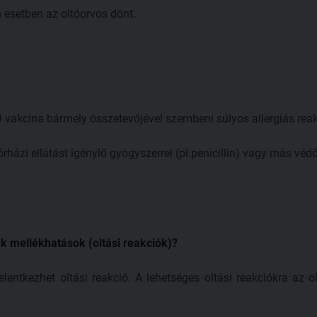
 esetben az oltóorvos dönt.
 vakcina bármely összetevőjével szembeni súlyos allergiás rea
házi ellátást igénylő gyógyszerrel (pl.penicillin) vagy más véd
ak mellékhatások (oltási reakciók)?
lentkezhet oltási reakció. A lehetséges oltási reakciókra az ol