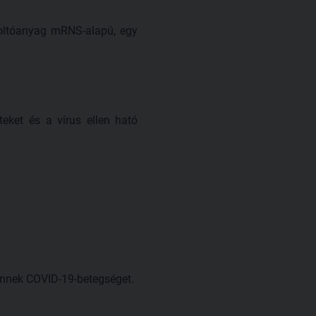
z oltóanyag mRNS-alapú, egy
eket és a vírus ellen ható
Önnek COVID-19-betegséget.