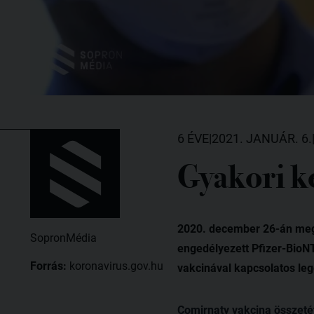
6 ÉVE
|
2021. JANUÁR. 6.
Gyakori k
2020. december 26-án megé
SopronMédia
engedélyezett Pfizer-BioN
Forrás:
koronavirus.gov.hu
vakcinával kapcsolatos leg
Comirnaty vakcina összeté