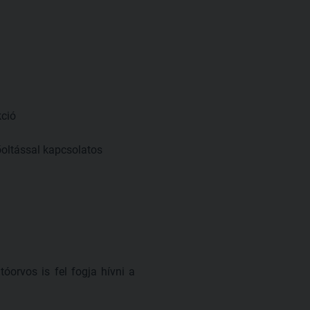
kció
őoltással kapcsolatos
tóorvos is fel fogja hívni a