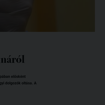
ináról
ópában elősként
yi dolgozók oltása. A