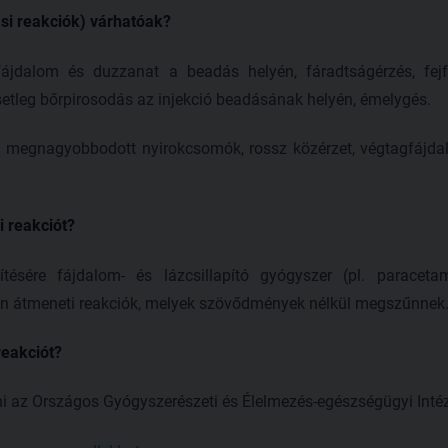
si reakciók) várhatóak?
 fájdalom és duzzanat a beadás helyén, fáradtságérzés, fejfá
setleg bőrpirosodás az injekció beadásának helyén, émelygés.
: megnagyobbodott nyirokcsomók, rossz közérzet, végtagfájda
i reakciót?
ítésére fájdalom- és lázcsillapító gyógyszer (pl. paraceta
n átmeneti reakciók, melyek szövődmények nélkül megszűnnek
reakciót?
teni az Országos Gyógyszerészeti és Élelmezés-egészségügyi Inté