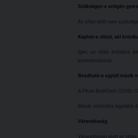
Szükséges-e antigén gyorst
Az oltás előtt nem szüksége
Kaphat-e oltást, aki króni
Igen, az oltás krónikus b
kontraindikáció.
Beadható-e együtt másik v
A Pfizer-BioNTech COVID-19
Másik védőoltás legalább 4
Várandósság
Várandósság alatt az oltás 