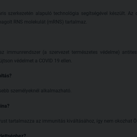
ris szerkezetén alapuló technológia segítségével készült. A
magolt RNS molekulát (mRNS) tartalmaz.
 az immunrendszer (a szervezet természetes védelme) antitest
yújtson védelmet a COVID 19 ellen.
oltás?
ősebb személyeknél alkalmazható.
ina?
rust tartalmazza az immunitás kiváltásához, így nem okozhat 
dettséghez?