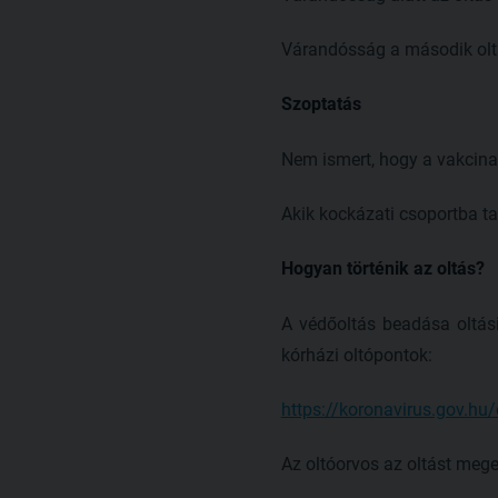
Várandósság a második olt
Szoptatás
Nem ismert, hogy a vakcina
Akik kockázati csoportba tar
Hogyan történik az oltás?
A védőoltás beadása oltási
kórházi oltópontok:
https://koronavirus.gov.hu
Az oltóorvos az oltást mege