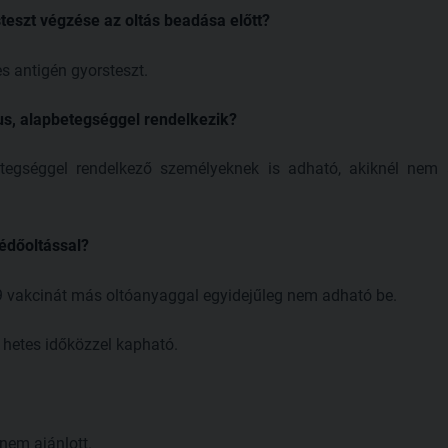
eszt végzése az oltás beadása előtt?
s antigén gyorsteszt.
kus, alapbetegséggel rendelkezik?
etegséggel rendelkező személyeknek is adható, akiknél nem 
édőoltással?
 vakcinát más oltóanyaggal egyidejűleg nem adható be.
 hetes időközzel kapható.
nem ajánlott.