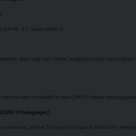
el
után kb. a 7. napon alakul ki
t védelem ideje még nem ismert, meghatározása folyamatban va
 vakcina nem cserélhető fel más COVID-19 elleni oltóanyagokka
t COVID 19 betegségen?
a vakcinával, akiknél 3 hónapon túli igazolt SARSCoV-2 fertőzés