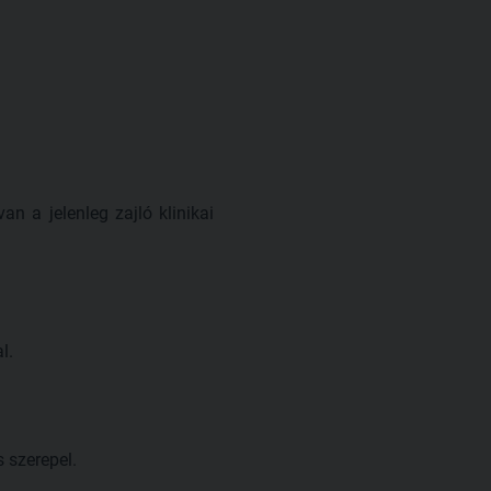
n a jelenleg zajló klinikai
l.
 szerepel.