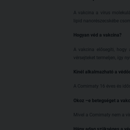
A vakcina a vírus molekulá
lipid nanorészecskébe cso
Hogyan véd a vakcina?
A vakcina elősegíti, hogy
vérsejteket termeljen, így n
Kinél alkalmazható a védő
A Comirnaty 16 éves és id
Okoz –e betegséget a vakc
Mivel a Comirnaty nem a ví
Hány adag szükséges a vé