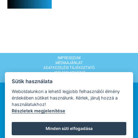
IMPRESSZUM
MÉDIAAJÁNLAT
ADATKEZELÉSI TÁJÉKOZTATÓ
JOGI NYILATKOZAT
MODERÁLÁSI SZABÁLYZAT
Sütik használata
Weboldalunkon a lehető legjobb felhasználói élmény
érdekében sütiket használunk. Kérlek, járulj hozzá a
használatukhoz!
Részletek megjelenítése
WEBDESIGN
Minden süti elfogadása
WEBFEJLESZTŐ