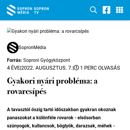
SopronMédia
Forrás:
Soproni Gyógyközpont
4 ÉVE
|
2022. AUGUSZTUS. 7.
|
1 PERC OLVASÁS
Gyakori nyári probléma: a
rovarcsípés
A tavasztól őszig tartó időszakban gyakran okoznak
panaszokat a különféle rovarok - elsősorban
szúnyogok, kullancsok, böglyök, darazsak, méhek -