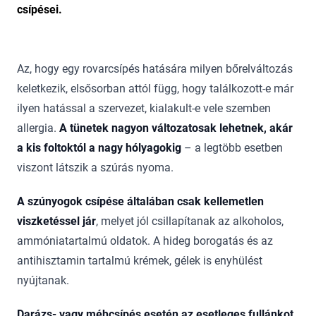
csípései.
Az, hogy egy rovarcsípés hatására milyen bőrelváltozás
keletkezik, elsősorban attól függ, hogy találkozott-e már
ilyen hatással a szervezet, kialakult-e vele szemben
allergia.
A tünetek nagyon változatosak lehetnek, akár
a kis foltoktól a nagy hólyagokig
– a legtöbb esetben
viszont látszik a szúrás nyoma.
A szúnyogok csípése általában csak kellemetlen
viszketéssel jár
, melyet jól csillapítanak az alkoholos,
ammóniatartalmú oldatok. A hideg borogatás és az
antihisztamin tartalmú krémek, gélek is enyhülést
nyújtanak.
Darázs- vagy méhcsípés esetén az esetleges fullánkot