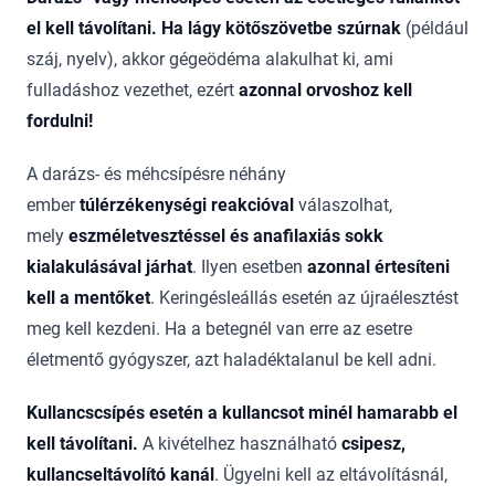
el kell távolítani. Ha lágy kötőszövetbe szúrnak
(például
száj, nyelv), akkor gégeödéma alakulhat ki, ami
fulladáshoz vezethet, ezért
azonnal orvoshoz kell
fordulni!
A darázs- és méhcsípésre néhány
ember
túlérzékenységi reakcióval
válaszolhat,
mely
eszméletvesztéssel és anafilaxiás sokk
kialakulásával járhat
. Ilyen esetben
azonnal értesíteni
kell a mentőket
. Keringésleállás esetén az újraélesztést
meg kell kezdeni. Ha a betegnél van erre az esetre
életmentő gyógyszer, azt haladéktalanul be kell adni.
Kullancscsípés esetén a kullancsot minél hamarabb el
kell távolítani.
A kivételhez használható
csipesz,
kullancseltávolító kanál
. Ügyelni kell az eltávolításnál,