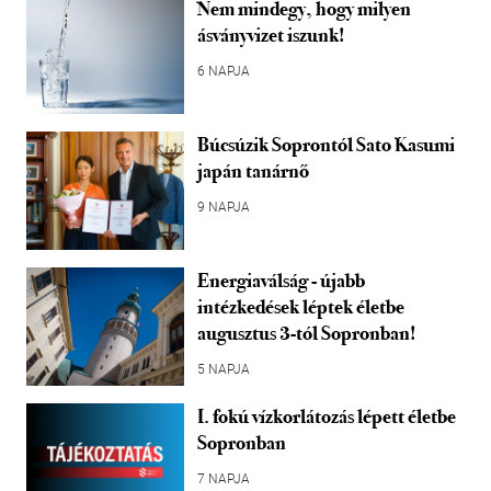
Nem mindegy, hogy milyen
ásványvizet iszunk!
6 NAPJA
Búcsúzik Soprontól Sato Kasumi
japán tanárnő
9 NAPJA
Energiaválság - újabb
intézkedések léptek életbe
augusztus 3-tól Sopronban!
5 NAPJA
I. fokú vízkorlátozás lépett életbe
Sopronban
7 NAPJA