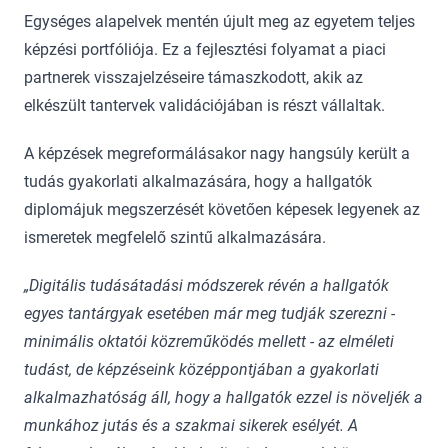
Egységes alapelvek mentén újult meg az egyetem teljes
képzési portfóliója. Ez a fejlesztési folyamat a piaci
partnerek visszajelzéseire támaszkodott, akik az
elkészült tantervek validációjában is részt vállaltak.
A képzések megreformálásakor nagy hangsúly került a
tudás gyakorlati alkalmazására, hogy a hallgatók
diplomájuk megszerzését követően képesek legyenek az
ismeretek megfelelő szintű alkalmazására.
„Digitális tudásátadási módszerek révén a hallgatók
egyes tantárgyak esetében már meg tudják szerezni -
minimális oktatói közreműködés mellett - az elméleti
tudást, de képzéseink középpontjában a gyakorlati
alkalmazhatóság áll, hogy a hallgatók ezzel is növeljék a
munkához jutás és a szakmai sikerek esélyét. A