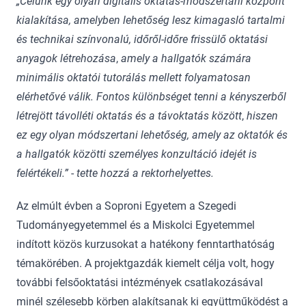
„Célunk egy olyan digitális oktatás-módszertani központ
kialakítása, amelyben lehetőség lesz kimagasló tartalmi
és technikai színvonalú, időről-időre
frissülő oktatási
anyagok létrehozása
,
amely a hallgatók számára
minimális oktatói tutorálás mellett folyamatosan
elérhetővé válik. Fontos különbséget tenni a kényszerből
létrejött távolléti oktatás és a távoktatás között
,
hiszen
ez
egy olyan módszertani lehetőség, amely az oktatók és
a hallgatók közötti személyes konzultáció idejét is
felértékeli.”
-
tette hozzá a rektorhelyettes.
Az elmúlt évben a Soproni Egyetem a Szegedi
Tudományegyetemmel és a Miskolci Egyetemmel
indított közös kurzusokat a hatékony fenntarthatóság
témakörében. A projektgazdák kiemelt célja volt, hogy
további felsőoktatási intézmények csatlakozásával
minél szélesebb körben alakítsanak ki együttműködést a