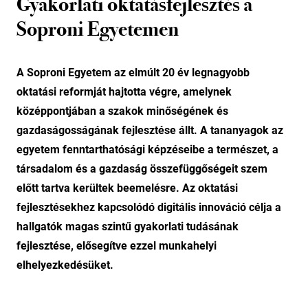
Gyakorlati oktatásfejlesztés a
Soproni Egyetemen
A Soproni Egyetem az elmúlt 20 év legnagyobb
oktatási reformját hajtotta végre, amelynek
középpontjában a szakok minőségének és
gazdaságosságának fejlesztése állt. A tananyagok az
egyetem fenntarthatósági képzéseibe a természet, a
társadalom és a gazdaság összefüggőségeit szem
előtt tartva kerültek beemelésre. Az oktatási
fejlesztésekhez kapcsolódó digitális innováció célja a
hallgatók magas szintű gyakorlati tudásának
fejlesztése, elősegítve ezzel munkahelyi
elhelyezkedésüket.