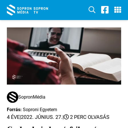
SopronMédia
Forrás:
Soproni Egyetem
4 ÉVE
|
2022. JÚNIUS. 27.
|
2 PERC OLVASÁS