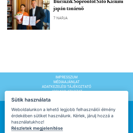
Búcsúzik Soprontól Sato Kasumi
japán tanárnő
7 NAPJA
IMPRESSZUM
MÉDIAAJÁNLAT
ADATKEZELÉSI TÁJÉKOZTATÓ
JOGI NYILATKOZAT
MODERÁLÁSI SZABÁLYZAT
Sütik használata
Weboldalunkon a lehető legjobb felhasználói élmény
érdekében sütiket használunk. Kérlek, járulj hozzá a
használatukhoz!
Részletek megjelenítése
WEBDESIGN