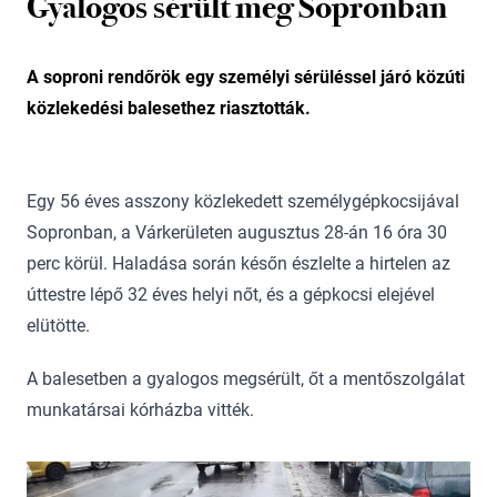
Gyalogos sérült meg Sopronban
A soproni rendőrök egy személyi sérüléssel járó közúti
közlekedési balesethez riasztották.
Egy 56 éves asszony közlekedett személygépkocsijával
Sopronban, a Várkerületen augusztus 28-án 16 óra 30
perc körül. Haladása során későn észlelte a hirtelen az
úttestre lépő 32 éves helyi nőt, és a gépkocsi elejével
elütötte.
A balesetben a gyalogos megsérült, őt a mentőszolgálat
munkatársai kórházba vitték.