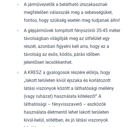
A járművezetők a belátható útszakasznak
megfelelően válasszák meg a sebességüket,
fontos, hogy szükség esetén meg tudjanak állni!
A gépjárművek tompított fényszórói 35-45 méter
távolságban világítják meg az útfelület egy
részét, azonban figyelni kell arra, hogy ez a
távolság az esős, ködös, párás időben
jelentősen lecsökkenhet.
A KRESZ a gyalogosok részére előírja, hogy
„lakott területen kívül éjszaka és korlátozott
látási viszonyok között a láthatósági mellény
(vagy ruházat) használata kötelező!” A
láthatósági – fényvisszaverő – eszközök
használata életmentő lehet lakott területen
kívül-belül, sötétben, és jó látási viszonyok