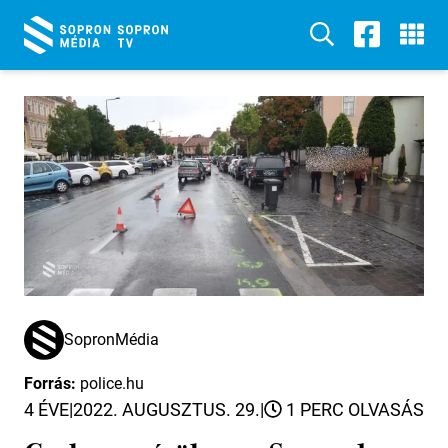
SopronMédia
Forrás:
police.hu
4 ÉVE
|
2022. AUGUSZTUS. 29.
|
1 PERC OLVASÁS