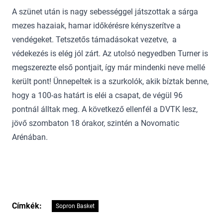
A szünet után is nagy sebességgel játszottak a sárga
mezes hazaiak, hamar időkérésre kényszerítve a
vendégeket. Tetszetős támadásokat vezetve, a
védekezés is elég jól zárt. Az utolsó negyedben Turner is
megszerezte első pontjait, így már mindenki neve mellé
került pont! Ünnepeltek is a szurkolók, akik bíztak benne,
hogy a 100-as határt is eléi a csapat, de végül 96
pontnál álltak meg. A következő ellenfél a DVTK lesz,
jövő szombaton 18 órakor, szintén a Novomatic
Arénában.
Címkék:
Sopron Basket