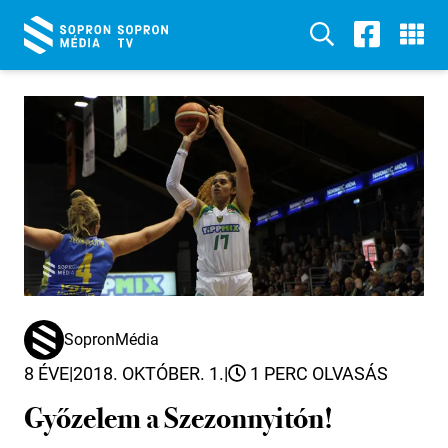
SopronMédia
8 ÉVE
|
2018. OKTÓBER. 1.
|
1 PERC OLVASÁS
Győzelem a Szezonnyitón!