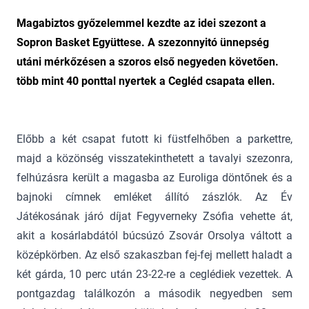
Magabiztos győzelemmel kezdte az idei szezont a
Sopron Basket Együttese. A szezonnyitó ünnepség
utáni mérkőzésen a szoros első negyeden követően.
több mint 40 ponttal nyertek a Cegléd csapata ellen.
Előbb a két csapat futott ki füstfelhőben a parkettre,
majd a közönség visszatekinthetett a tavalyi szezonra,
felhúzásra került a magasba az Euroliga döntőnek és a
bajnoki címnek emléket állító zászlók. Az Év
Játékosának járó díjat Fegyverneky Zsófia vehette át,
akit a kosárlabdától búcsúzó Zsovár Orsolya váltott a
középkörben. Az első szakaszban fej-fej mellett haladt a
két gárda, 10 perc után 23-22-re a ceglédiek vezettek. A
pontgazdag találkozón a második negyedben sem