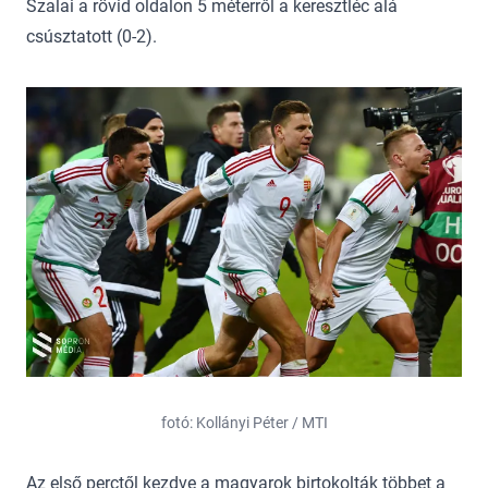
Szalai a rövid oldalon 5 méterről a keresztléc alá
csúsztatott (0-2).
fotó: Kollányi Péter / MTI
Az első perctől kezdve a magyarok birtokolták többet a