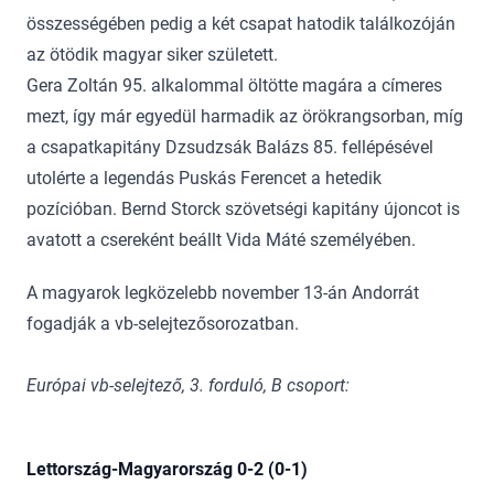
összességében pedig a két csapat hatodik találkozóján
az ötödik magyar siker született.
Gera Zoltán 95. alkalommal öltötte magára a címeres
mezt, így már egyedül harmadik az örökrangsorban, míg
a csapatkapitány Dzsudzsák Balázs 85. fellépésével
utolérte a legendás Puskás Ferencet a hetedik
pozícióban. Bernd Storck szövetségi kapitány újoncot is
avatott a csereként beállt Vida Máté személyében.
A magyarok legközelebb november 13-án Andorrát
fogadják a vb-selejtezősorozatban.
Európai vb-selejtező, 3. forduló, B csoport:
Lettország-Magyarország 0-2 (0-1)