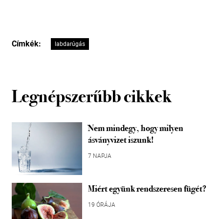
Címkék:
labdarúgás
Legnépszerűbb cikkek
Nem mindegy, hogy milyen
ásványvizet iszunk!
7 NAPJA
Miért együnk rendszeresen fügét?
19 ÓRÁJA