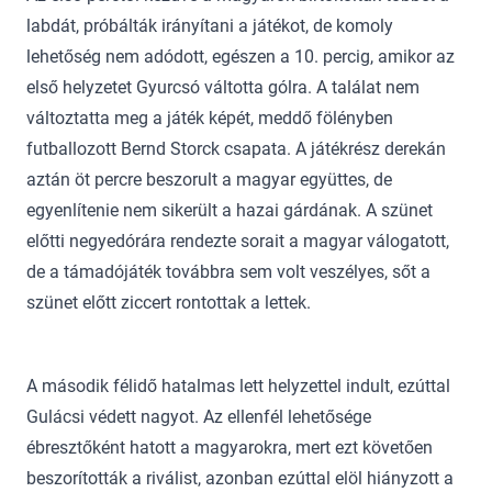
labdát, próbálták irányítani a játékot, de komoly
lehetőség nem adódott, egészen a 10. percig, amikor az
első helyzetet Gyurcsó váltotta gólra. A találat nem
változtatta meg a játék képét, meddő fölényben
futballozott Bernd Storck csapata. A játékrész derekán
aztán öt percre beszorult a magyar együttes, de
egyenlítenie nem sikerült a hazai gárdának. A szünet
előtti negyedórára rendezte sorait a magyar válogatott,
de a támadójáték továbbra sem volt veszélyes, sőt a
szünet előtt ziccert rontottak a lettek.
A második félidő hatalmas lett helyzettel indult, ezúttal
Gulácsi védett nagyot. Az ellenfél lehetősége
ébresztőként hatott a magyarokra, mert ezt követően
beszorították a riválist, azonban ezúttal elöl hiányzott a