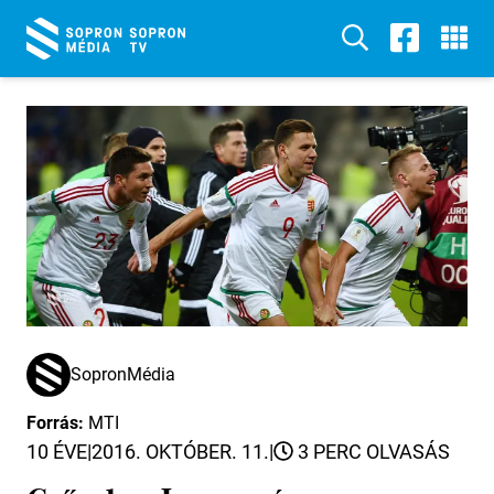
SopronMédia
Forrás:
MTI
10 ÉVE
|
2016. OKTÓBER. 11.
|
3 PERC OLVASÁS