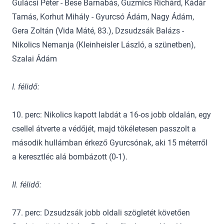
Gulácsi Péter - Bese Barnabás, Guzmics Richárd, Kádár
Tamás, Korhut Mihály - Gyurcsó Ádám, Nagy Ádám,
Gera Zoltán (Vida Máté, 83.), Dzsudzsák Balázs -
Nikolics Nemanja (Kleinheisler László, a szünetben),
Szalai Ádám
I. félidő:
10. perc: Nikolics kapott labdát a 16-os jobb oldalán, egy
csellel átverte a védőjét, majd tökéletesen passzolt a
második hullámban érkező Gyurcsónak, aki 15 méterről
a keresztléc alá bombázott (0-1).
II. félidő:
77. perc: Dzsudzsák jobb oldali szögletét követően