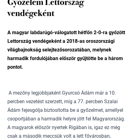
Győzelem Lettország
vendégeként
A magyar labdarúgó-válogatott hétfőn 2-0-ra győzött
Lettország vendégeként a 2018-as oroszországi
világbajnokság selejtezősorozatában, melynek
harmadik fordulójában először gyűjtötte be a három
pontot.
A mezőny legjobbjaként Gyurcsó Ádám már a 10.
percben vezetést szerzett, míg a 77. percben Szalai
Ádám fejesgólja biztosította be a győzelmet, amellyel
csoportjában a harmadik helyre jött fel Magyarország.
A magyarok először nyertek Rigában is, igaz ez még
csak a második meccsük volt a lett fővárosban,