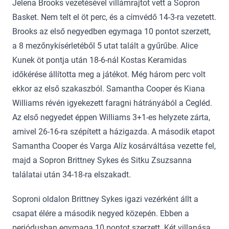
Jelena Brooks vezetésével villámrajtot vett a Sopron
Basket. Nem telt el öt perc, és a címvédő 14-3-ra vezetett.
Brooks az első negyedben egymaga 10 pontot szerzett,
a 8 mezőnykísérletéből 5 utat talált a gyűrűbe. Alice
Kunek öt pontja után 18-6-nál Kostas Keramidas
időkérése állította meg a játékot. Még három perc volt
ekkor az első szakaszból. Samantha Cooper és Kiana
Williams révén igyekezett faragni hátrányából a Cegléd.
Az első negyedet éppen Williams 3+1-es helyzete zárta,
amivel 26-16-ra szépített a házigazda. A második etapot
Samantha Cooper és Varga Alíz kosárváltása vezette fel,
majd a Sopron Brittney Sykes és Sitku Zsuzsanna
találatai után 34-18-ra elszakadt.
Soproni oldalon Brittney Sykes igazi vezérként állt a
csapat élére a második negyed közepén. Ebben a
periódusban egymaga 10 pontot szerzett. Két villanása