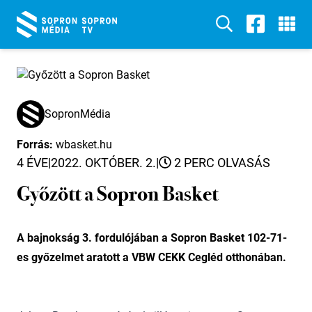
SopronMédia
Forrás:
wbasket.hu
4 ÉVE
|
2022. OKTÓBER. 2.
|
2 PERC OLVASÁS
Győzött a Sopron Basket
A bajnokság 3. fordulójában a Sopron Basket 102-71-
es győzelmet aratott a VBW CEKK Cegléd otthonában.