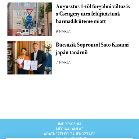
Augusztus 1-től forgalmi változás
a Csengery utca felújításának
harmadik üteme miatt
9 NAPJA
Búcsúzik Soprontól Sato Kasumi
japán tanárnő
7 NAPJA
IMPRESSZUM
MÉDIAAJÁNLAT
ADATKEZELÉSI TÁJÉKOZTATÓ