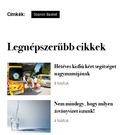
Címkék:
Sopron Basket
Legnépszerűbb cikkek
Hétéves kisfiú kért segítséget
nagymamájának
9 NAPJA
Nem mindegy, hogy milyen
ásványvizet iszunk!
4 NAPJA