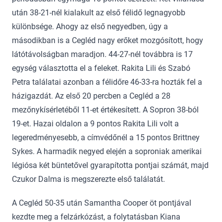
után 38-21-nél kialakult az első félidő legnagyobb
különbsége. Ahogy az első negyedben, úgy a
másodikban is a Cegléd nagy erőket mozgósított, hogy
látótávolságban maradjon. 44-27-nél továbbra is 17
egység választotta el a feleket. Rakita Lili és Szabó
Petra találatai azonban a félidőre 46-33-ra hozták fel a
házigazdát. Az első 20 percben a Cegléd a 28
mezőnykísérletéből 11-et értékesített. A Sopron 38-ból
19-et. Hazai oldalon a 9 pontos Rakita Lili volt a
legeredményesebb, a címvédőnél a 15 pontos Brittney
Sykes. A harmadik negyed elején a soproniak amerikai
légiósa két büntetővel gyarapította pontjai számát, majd
Czukor Dalma is megszerezte első találatát.
A Cegléd 50-35 után Samantha Cooper öt pontjával
kezdte meg a felzárkózást, a folytatásban Kiana