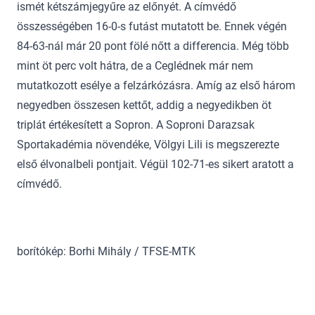
ismét kétszámjegyűre az előnyét. A címvédő
összességében 16-0-s futást mutatott be. Ennek végén
84-63-nál már 20 pont fölé nőtt a differencia. Még több
mint öt perc volt hátra, de a Ceglédnek már nem
mutatkozott esélye a felzárkózásra. Amíg az első három
negyedben összesen kettőt, addig a negyedikben öt
triplát értékesített a Sopron. A Soproni Darazsak
Sportakadémia növendéke, Völgyi Lili is megszerezte
első élvonalbeli pontjait. Végül 102-71-es sikert aratott a
címvédő.
borítókép: Borhi Mihály / TFSE-MTK