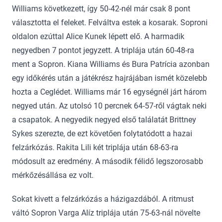
Williams következett, így 50-42-nél már csak 8 pont
választotta el feleket. Felváltva estek a kosarak. Soproni
oldalon ezúttal Alice Kunek lépett elő. A harmadik
negyedben 7 pontot jegyzett. A triplája után 60-48-ra
ment a Sopron. Kiana Williams és Bura Patrícia azonban
egy időkérés után a játékrész hajrájában ismét közelebb
hozta a Ceglédet. Williams már 16 egységnél járt három
negyed után. Az utolsó 10 percnek 64-57-ről vágtak neki
a csapatok. A negyedik negyed első találatát Brittney
Sykes szerezte, de ezt követően folytatódott a hazai
felzárkózás. Rakita Lili két triplája után 68-63-ra
módosult az eredmény. A második félidő legszorosabb
mérkőzésállása ez volt.
Sokat kivett a felzárkózás a házigazdából. A ritmust
váltó Sopron Varga Alíz triplája után 75-63-nál növelte