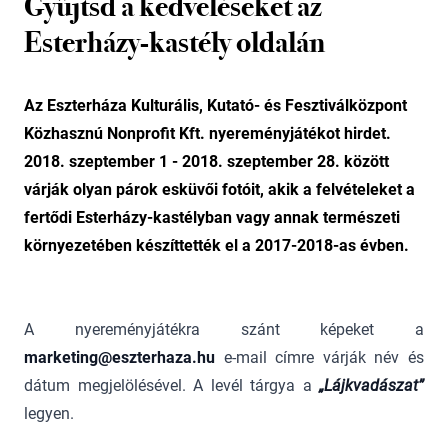
Gyűjtsd a kedveléseket az
Esterházy-kastély oldalán
Az Eszterháza Kulturális, Kutató- és Fesztiválközpont
Közhasznú Nonprofit Kft. nyereményjátékot hirdet.
2018. szeptember 1 - 2018. szeptember 28. között
várják olyan párok esküvői fotóit, akik a felvételeket a
fertődi Esterházy-kastélyban vagy annak természeti
környezetében készíttették el a 2017-2018-as évben.
A nyereményjátékra szánt képeket a
marketing@eszterhaza.hu
e-mail címre várják név és
dátum megjelölésével. A levél tárgya a
„Lájkvadászat”
legyen.