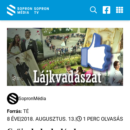
SopronMédia
Forrás:
TÉ
8 ÉVE
|
2018. AUGUSZTUS. 13.
|
1 PERC OLVASÁS