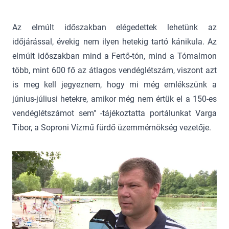
Az elmúlt időszakban elégedettek lehetünk az
időjárással, évekig nem ilyen hetekig tartó kánikula. Az
elmúlt időszakban mind a Fertő-tón, mind a Tómalmon
több, mint 600 fő az átlagos vendéglétszám, viszont azt
is meg kell jegyeznem, hogy mi még emlékszünk a
június-júliusi hetekre, amikor még nem értük el a 150-es
vendéglétszámot sem" -tájékoztatta portálunkat Varga
Tibor, a Soproni Vízmű fürdő üzemmérnökség vezetője.