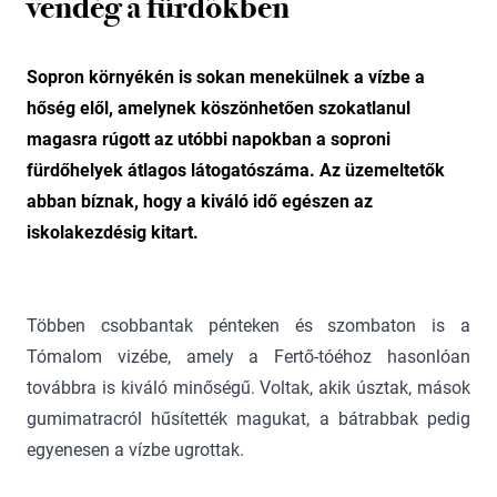
vendég a fürdőkben
Sopron környékén is sokan menekülnek a vízbe a
hőség elől, amelynek köszönhetően szokatlanul
magasra rúgott az utóbbi napokban a soproni
fürdőhelyek átlagos látogatószáma. Az üzemeltetők
abban bíznak, hogy a kiváló idő egészen az
iskolakezdésig kitart.
Többen csobbantak pénteken és szombaton is a
Tómalom vizébe, amely a Fertő-tóéhoz hasonlóan
továbbra is kiváló minőségű. Voltak, akik úsztak, mások
gumimatracról hűsítették magukat, a bátrabbak pedig
egyenesen a vízbe ugrottak.