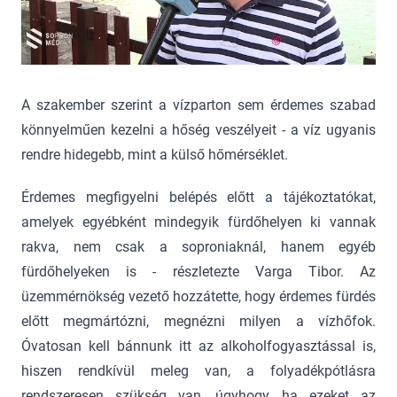
A szakember szerint a vízparton sem érdemes szabad
könnyelműen kezelni a hőség veszélyeit - a víz ugyanis
rendre hidegebb, mint a külső hőmérséklet.
Érdemes megfigyelni belépés előtt a tájékoztatókat,
amelyek egyébként mindegyik fürdőhelyen ki vannak
rakva, nem csak a soproniaknál, hanem egyéb
fürdőhelyeken is - részletezte Varga Tibor. Az
üzemmérnökség vezető hozzátette, hogy érdemes fürdés
előtt megmártózni, megnézni milyen a vízhőfok.
Óvatosan kell bánnunk itt az alkoholfogyasztással is,
hiszen rendkívül meleg van, a folyadékpótlásra
rendszeresen szükség van, úgyhogy, ha ezeket az