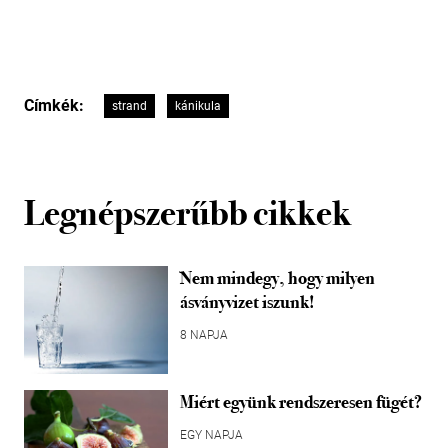
Címkék:
strand
kánikula
Legnépszerűbb cikkek
Nem mindegy, hogy milyen
ásványvizet iszunk!
8 NAPJA
Miért együnk rendszeresen fügét?
EGY NAPJA