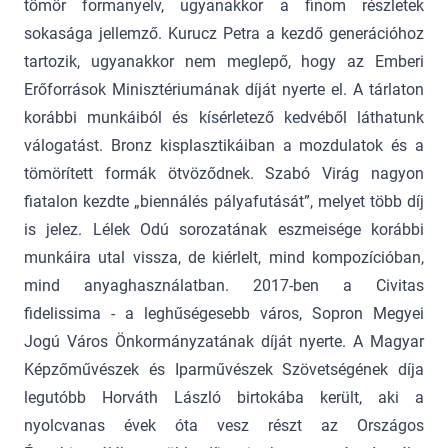
tömör formanyelv, ugyanakkor a finom részletek
sokasága jellemző. Kurucz Petra a kezdő generációhoz
tartozik, ugyanakkor nem meglepő, hogy az Emberi
Erőforrások Minisztériumának díját nyerte el. A tárlaton
korábbi munkáiból és kísérletező kedvéből láthatunk
válogatást. Bronz kisplasztikáiban a mozdulatok és a
tömörített formák ötvöződnek. Szabó Virág nagyon
fiatalon kezdte „biennálés pályafutását”, melyet több díj
is jelez. Lélek Odú sorozatának eszmeisége korábbi
munkáira utal vissza, de kiérlelt, mind kompozícióban,
mind anyaghasználatban. 2017-ben a Civitas
fidelissima - a leghűségesebb város, Sopron Megyei
Jogú Város Önkormányzatának díját nyerte. A Magyar
Képzőművészek és Iparművészek Szövetségének díja
legutóbb Horváth László birtokába került, aki a
nyolcvanas évek óta vesz részt az Országos