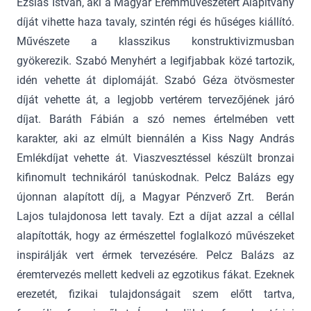
Ézsiás István, aki a Magyar Éremművészetért Alapítvány
díját vihette haza tavaly, szintén régi és hűséges kiállító.
Művészete a klasszikus konstruktivizmusban
gyökerezik. Szabó Menyhért a legifjabbak közé tartozik,
idén vehette át diplomáját. Szabó Géza ötvösmester
díját vehette át, a legjobb vertérem tervezőjének járó
díjat. Baráth Fábián a szó nemes értelmében vett
karakter, aki az elmúlt biennálén a Kiss Nagy András
Emlékdíjat vehette át. Viaszvesztéssel készült bronzai
kifinomult technikáról tanúskodnak. Pelcz Balázs egy
újonnan alapított díj, a Magyar Pénzverő Zrt. Berán
Lajos tulajdonosa lett tavaly. Ezt a díjat azzal a céllal
alapították, hogy az érmészettel foglalkozó művészeket
inspirálják vert érmek tervezésére. Pelcz Balázs az
éremtervezés mellett kedveli az egzotikus fákat. Ezeknek
erezetét, fizikai tulajdonságait szem előtt tartva,