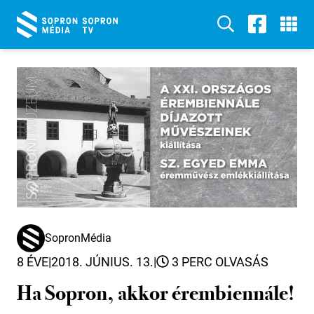
SopronMédia
8 ÉVE
|
2018. JÚNIUS. 13.
|
3 PERC OLVASÁS
Ha Sopron, akkor érembiennále!