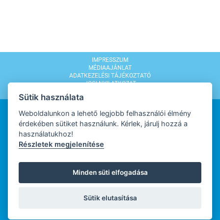
IMPRESSZUM
MÉDIAAJÁNLAT
ADATKEZELÉSI TÁJÉKOZTATÓ
JOGI NYILATKOZAT
MODERÁLÁSI SZABÁLYZAT
Sütik használata
Weboldalunkon a lehető legjobb felhasználói élmény
érdekében sütiket használunk. Kérlek, járulj hozzá a
használatukhoz!
Részletek megjelenítése
WEBDESIGN
Minden süti elfogadása
WEBFEJLESZTŐ
Sütik elutasítása