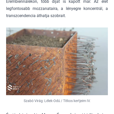
Érembiennálékon, több díjat is kapott már. Az élet
legfontosabb mozzanataira, a lényegre koncentrál, a
transzcendencia áthatja szobrait.
Szabó Virág: Lélek-Odú / Titkos kertjeim IV.