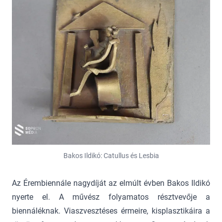
Bakos Ildikó: Catullus és Lesbia
Az Érembiennále nagydíját az elmúlt évben Bakos Ildikó
nyerte el. A művész folyamatos résztvevője a
biennáléknak. Viaszvesztéses érmeire, kisplasztikáira a