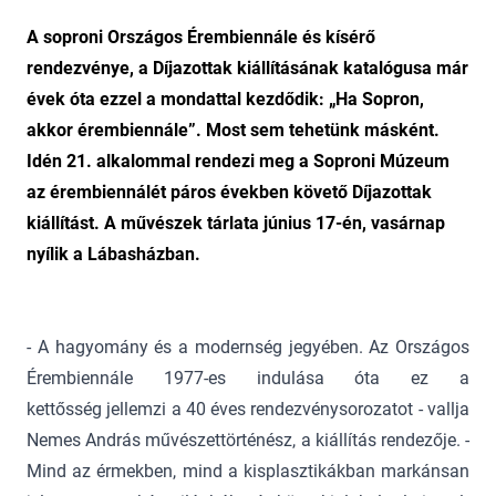
A soproni Országos Érembiennále és kísérő
rendezvénye, a Díjazottak kiállításának katalógusa már
évek óta ezzel a mondattal kezdődik: „Ha Sopron,
akkor érembiennále”. Most sem tehetünk másként.
Idén 21. alkalommal rendezi meg a Soproni Múzeum
az érembiennálét páros években követő Díjazottak
kiállítást. A művészek tárlata június 17-én, vasárnap
nyílik a Lábasházban.
- A hagyomány és a modernség jegyében. Az Országos
Érembiennále 1977-es indulása óta ez a
kettősség jellemzi a 40 éves rendezvénysorozatot - vallja
Nemes András művészettörténész, a kiállítás rendezője. -
Mind az érmekben, mind a kisplasztikákban markánsan