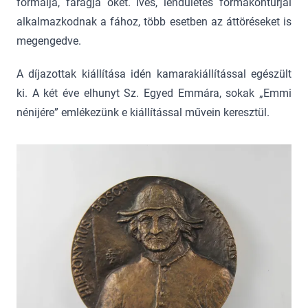
formálja, faragja őket. Íves, lendületes formakontúrjai
alkalmazkodnak a fához, több esetben az áttöréseket is
megengedve.
A díjazottak kiállítása idén kamarakiállítással egészült
ki. A két éve elhunyt Sz. Egyed Emmára, sokak „Emmi
nénijére” emlékezünk e kiállítással művein keresztül.