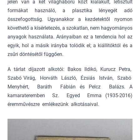
jelen van a két világháború közt kialakult, letisztult
formákat használó, a plasztika lényegét adó
összefogottság. Ugyanakkor a kezdetektől nyomon
követhető a kísérletezés, a szokatlan, nem hagyományos
anyagok használata. Arányaiban ez a tendencia hol az
egyik, hol a másik irányba tolódik el; a kiállítóktól és a
zsűri döntésétől függően.
A tárlat díjazott alkotói: Bakos Ildikó, Kurucz Petra,
Szabó Virág, Horváth László, Ézsiás István, Szabó
Menyhért, Baráth Fábián és Pelcz Balázs. A
kamarateremben Sz. Egyed Emma (1935-2016)
éremművészre emlékezünk alkotásaival.