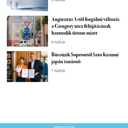
Augusztus 1-től forgalmi változás
a Csengery utca felújításának
harmadik üteme miatt
9 NAPJA
Búcsúzik Soprontól Sato Kasumi
japán tanárnő
7 NAPJA
IMPRESSZUM