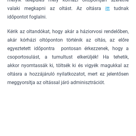
valaki megkapni az oltást. Az oltásra
itt
tudnak
időpontot foglalni.
Kérik az oltandókat, hogy akár a háziorvosi rendelőben,
akár kórházi oltóponton történik az oltás, az előre
egyeztetett időpontra pontosan érkezzenek, hogy a
csoportosulást, a tumultust elkerüljék! Ha tehetik,
akkor nyomtassák ki, töltsék ki és vigyék magukkal az
oltásra a hozzájáruló nyilatkozatot, mert ez jelentősen
meggyorsítja az oltással járó adminisztrációt.