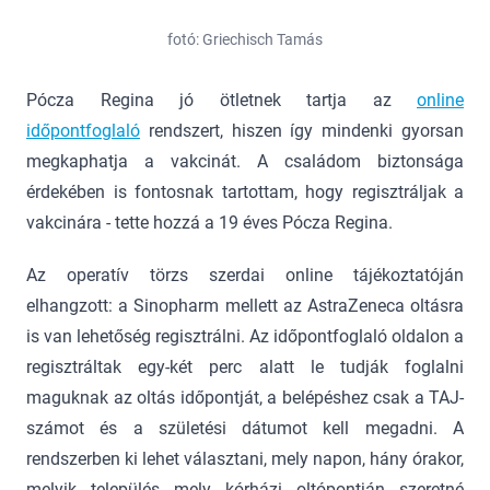
fotó: Griechisch Tamás
Pócza Regina jó ötletnek tartja az
online
időpontfoglaló
rendszert, hiszen így mindenki gyorsan
megkaphatja a vakcinát. A családom biztonsága
érdekében is fontosnak tartottam, hogy regisztráljak a
vakcinára - tette hozzá a 19 éves Pócza Regina.
Az operatív törzs szerdai online tájékoztatóján
elhangzott: a Sinopharm mellett az AstraZeneca oltásra
is van lehetőség regisztrálni. Az időpontfoglaló oldalon a
regisztráltak egy-két perc alatt le tudják foglalni
maguknak az oltás időpontját, a belépéshez csak a TAJ-
számot és a születési dátumot kell megadni. A
rendszerben ki lehet választani, mely napon, hány órakor,
melyik település mely kórházi oltópontján szeretné