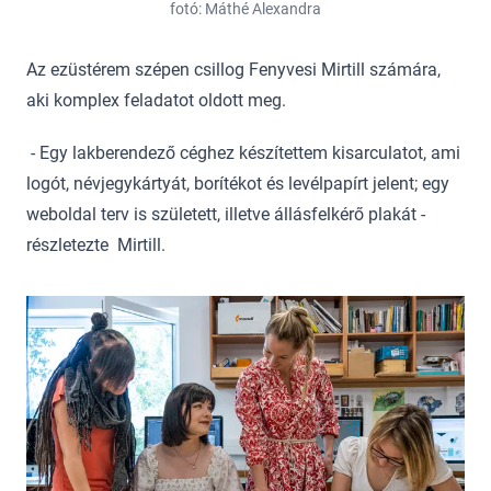
fotó: Máthé Alexandra
Az ezüstérem szépen csillog Fenyvesi Mirtill számára,
aki komplex feladatot oldott meg.
- Egy lakberendező céghez készítettem kisarculatot, ami
logót, névjegykártyát, borítékot és levélpapírt jelent; egy
weboldal terv is született, illetve állásfelkérő plakát -
részletezte Mirtill.