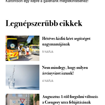
Kattintson egy képre a galériánk megtekintéséhez!
Legnépszerűbb cikkek
Hétéves kisfiú kért segítséget
nagymamájának
9 NAPJA
Nem mindegy, hogy milyen
ásványvizet iszunk!
4 NAPJA
Augusztus 1-től forgalmi változás
a Csengery utca felújításának