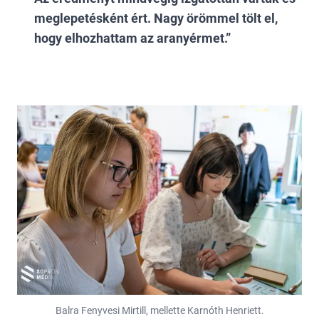
meglepetésként ért. Nagy örömmel tölt el,
hogy elhozhattam az aranyérmet.
Balra Fenyvesi Mirtill, mellette Karnóth Henriett.