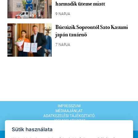
harmadik üteme miatt
9 NAPJA
Búcsúzik Soprontól Sato Kasumi
japán tanárnő
7 NAPJA
IMPRESSZUM
MÉDIAAJÁNLAT
ADATKEZELÉSI TÁJÉKOZTATÓ
JOGI NYILATKOZAT
MODERÁLÁSI SZABÁLYZAT
Sütik használata