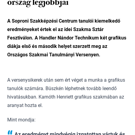
ország legjobbjai
A Soproni Szakképzési Centrum tanulói kiemelkedő
eredményeket értek el az idei Szakma Sztár
Fesztiválon. A Handler Nándor Technikum két grafikus
diákja első és második helyet szerzett meg az
Országos Szakmai Tanulmányi Versenyen.
A versenysikerek után sem ért véget a munka a grafikus
tanulók számára. Büszkén léphetnek tovább leendő
hivatásukban. Karnóth Henriett grafikus szakmában az
aranyat hozta el.
Mint mondja:
Az eredményt mindvégig izgatottan vártuk és