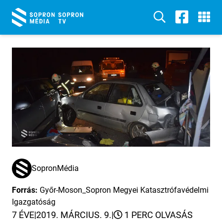
SopronMédia
Forrás:
Győr-Moson_Sopron Megyei Katasztrófavédelmi
Igazgatóság
7 ÉVE
|
2019. MÁRCIUS. 9.
|
1 PERC OLVASÁS