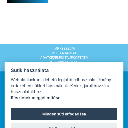
IMPRESSZUM
MÉDIAAJÁNLAT
ADATKEZELÉSI TÁJÉKOZTATÓ
JOGI NYILATKOZAT
MODERÁLÁSI SZABÁLYZAT
Sütik használata
Weboldalunkon a lehető legjobb felhasználói élmény
érdekében sütiket használunk. Kérlek, járulj hozzá a
használatukhoz!
Részletek megjelenítése
WEBDESIGN
Minden süti elfogadása
WEBFEJLESZTŐ