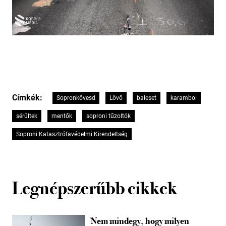
Címkék:
Sopronkövesd
Lövő
baleset
karambol
sérültek
mentők
soproni tűzoltók
Soproni Katasztrófavédelmi Kirendeltség
Legnépszerűbb cikkek
Nem mindegy, hogy milyen